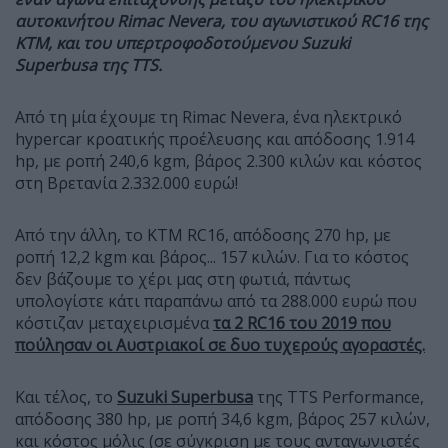
αυτοκινήτου Rimac Nevera, του αγωνιστικού RC16 της
KTM, και του υπερτροφοδοτούμενου Suzuki
Superbusa της TTS.
Από τη μία έχουμε τη Rimac Nevera, ένα ηλεκτρικό
hypercar κροατικής προέλευσης και απόδοσης 1.914
hp, με ροπή 240,6 kgm, βάρος 2.300 κιλών και κόστος
στη Βρετανία 2.332.000 ευρώ!
Από την άλλη, το KTM RC16, απόδοσης 270 hp, με
ροπή 12,2 kgm και βάρος... 157 κιλών. Για το κόστος
δεν βάζουμε το χέρι μας στη φωτιά, πάντως
υπολογίστε κάτι παραπάνω από τα 288.000 ευρώ που
κόστιζαν μεταχειρισμένα
τα 2 RC16 του 2019 που
πούλησαν οι Αυστριακοί σε δυο τυχερούς αγοραστές.
Και τέλος, το
Suzuki Superbusa
της TTS Performance,
απόδοσης 380 hp, με ροπή 34,6 kgm, βάρος 257 κιλών,
και κόστος μόλις (σε σύγκριση με τους ανταγωνιστές