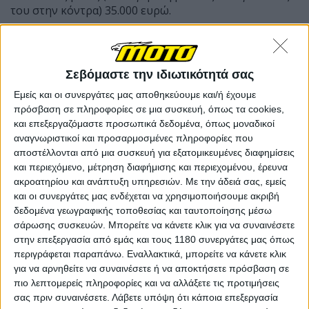
του στην κόντρα) 35.000 ευρώ.
Στο τιμόνι των οχημάτων της κόντρας έχουμε τους
εξής οδηγούς / αναβάτες: Στο τιμόνι της Nevera, ο Mat
Σεβόμαστε την ιδιωτικότητά σας
Watson, παρουσιαστής του CarWow (βρετανική
πλατφόρμα αγοραπωλησιών αυτοκινήτων
Εμείς και οι συνεργάτες μας αποθηκεύουμε και/ή έχουμε
συνοδευόμενη από θεαματικά βίντεο), στο τιμόνι του
πρόσβαση σε πληροφορίες σε μια συσκευή, όπως τα cookies,
Superbusa ο Chris Northover, αγωνιζόμενος,
και επεξεργαζόμαστε προσωπικά δεδομένα, όπως μοναδικοί
συντάκτης μοτοσυκλέτας για τον βρετανικό τύπο και
αναγνωριστικοί και προσαρμοσμένες πληροφορίες που
παρουσιαστής του Bike World, και στο τιμόνι του
αποστέλλονται από μια συσκευή για εξατομικευμένες διαφημίσεις
RC16 ο γνωστός μας από το MotoGP, Dani Pedrosa.
και περιεχόμενο, μέτρηση διαφήμισης και περιεχομένου, έρευνα
ακροατηρίου και ανάπτυξη υπηρεσιών.
Με την άδειά σας, εμείς
και οι συνεργάτες μας ενδέχεται να χρησιμοποιήσουμε ακριβή
δεδομένα γεωγραφικής τοποθεσίας και ταυτοποίησης μέσω
σάρωσης συσκευών. Μπορείτε να κάνετε κλικ για να συναινέσετε
στην επεξεργασία από εμάς και τους 1180 συνεργάτες μας όπως
περιγράφεται παραπάνω. Εναλλακτικά, μπορείτε να κάνετε κλικ
για να αρνηθείτε να συναινέσετε ή να αποκτήσετε πρόσβαση σε
πιο λεπτομερείς πληροφορίες και να αλλάξετε τις προτιμήσεις
σας πριν συναινέσετε.
Λάβετε υπόψη ότι κάποια επεξεργασία