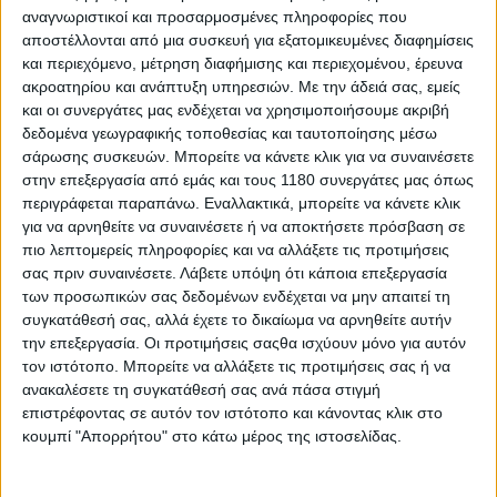
Οι αθόρυβες περιπολίες της ΕΛ.ΑΣ. στην Ακρόπολη
αναγνωριστικοί και προσαρμοσμένες πληροφορίες που
– Με τις ηλεκτρικές μοτοσυκλέτες της Can-Am
αποστέλλονται από μια συσκευή για εξατομικευμένες διαφημίσεις
Η Ελληνική Αστυνομία έχει στις τάξεις της εδώ και έξι περίπου
και περιεχόμενο, μέτρηση διαφήμισης και περιεχομένου, έρευνα
μήνες τις Can-Am Pulse και Origin, τις...
ακροατηρίου και ανάπτυξη υπηρεσιών.
Με την άδειά σας, εμείς
και οι συνεργάτες μας ενδέχεται να χρησιμοποιήσουμε ακριβή
δεδομένα γεωγραφικής τοποθεσίας και ταυτοποίησης μέσω
σάρωσης συσκευών. Μπορείτε να κάνετε κλικ για να συναινέσετε
στην επεξεργασία από εμάς και τους 1180 συνεργάτες μας όπως
περιγράφεται παραπάνω. Εναλλακτικά, μπορείτε να κάνετε κλικ
για να αρνηθείτε να συναινέσετε ή να αποκτήσετε πρόσβαση σε
πιο λεπτομερείς πληροφορίες και να αλλάξετε τις προτιμήσεις
σας πριν συναινέσετε.
Λάβετε υπόψη ότι κάποια επεξεργασία
των προσωπικών σας δεδομένων ενδέχεται να μην απαιτεί τη
συγκατάθεσή σας, αλλά έχετε το δικαίωμα να αρνηθείτε αυτήν
την επεξεργασία. Οι προτιμήσεις σαςθα ισχύουν μόνο για αυτόν
τον ιστότοπο. Μπορείτε να αλλάξετε τις προτιμήσεις σας ή να
ανακαλέσετε τη συγκατάθεσή σας ανά πάσα στιγμή
Επικαιρότητα
19/3/2026
επιστρέφοντας σε αυτόν τον ιστότοπο και κάνοντας κλικ στο
κουμπί "Απορρήτου" στο κάτω μέρος της ιστοσελίδας.
ΕΛ.ΑΣ.: Συνελήφθη 23χρονος για video με σούζες
στα κοινωνικά δίκτυα