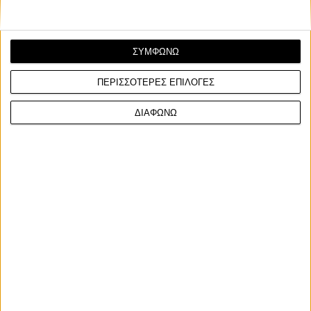
ΣΥΜΦΩΝΩ
ΠΕΡΙΣΣΟΤΕΡΕΣ ΕΠΙΛΟΓΕΣ
Επικαιρότητα
28/1/2026
ΔΙΑΦΩΝΩ
ΕΛ.ΑΣ: 30η εβδομάδα δράσης “Μηδενική ανοχή στη
μη χρήση κράνους” με 800 παραβάσεις
Συνεχίστηκε για μία ακόμη εβδομάδα η δράση “Μηδενική
ανοχή στη μη χρήση κράνους” της αστυνομίας με σ...