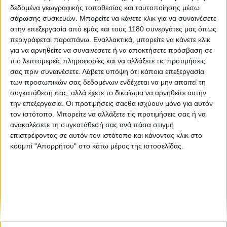
δεδομένα γεωγραφικής τοποθεσίας και ταυτοποίησης μέσω
σάρωσης συσκευών. Μπορείτε να κάνετε κλικ για να συναινέσετε
Επικαιρότητα
17/4/2026
στην επεξεργασία από εμάς και τους 1180 συνεργάτες μας όπως
περιγράφεται παραπάνω. Εναλλακτικά, μπορείτε να κάνετε κλικ
Ανάκληση BMW K 1600 στις ΗΠΑ για υπερθέρμανση
για να αρνηθείτε να συναινέσετε ή να αποκτήσετε πρόσβαση σε
της όπισθεν
πιο λεπτομερείς πληροφορίες και να αλλάξετε τις προτιμήσεις
Η ανάκληση που εξέδωσε η BMW of North America LLC
σας πριν συναινέσετε.
Λάβετε υπόψη ότι κάποια επεξεργασία
περιλαμβάνει 9.160 μοτοσυκλέτες στις ΗΠΑ, καλύπτοντας μια
των προσωπικών σας δεδομένων ενδέχεται να μην απαιτεί τη
σειρά μοντέλων της εξακύλινδρης οικογένειας, K1600 GT /
συγκατάθεσή σας, αλλά έχετε το δικαίωμα να αρνηθείτε αυτήν
GTL / B / Grand America, κατασκευασμ...
την επεξεργασία. Οι προτιμήσεις σαςθα ισχύουν μόνο για αυτόν
τον ιστότοπο. Μπορείτε να αλλάξετε τις προτιμήσεις σας ή να
ανακαλέσετε τη συγκατάθεσή σας ανά πάσα στιγμή
επιστρέφοντας σε αυτόν τον ιστότοπο και κάνοντας κλικ στο
κουμπί "Απορρήτου" στο κάτω μέρος της ιστοσελίδας.