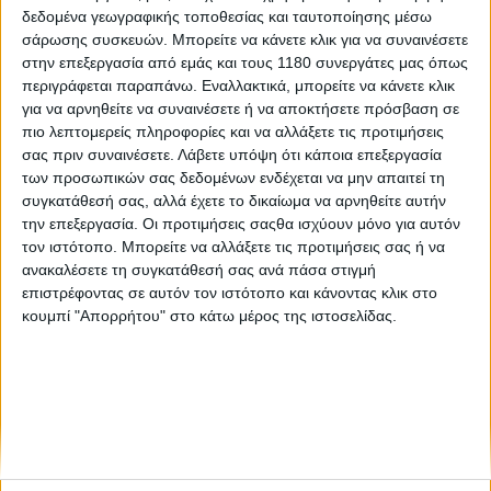
δεδομένα γεωγραφικής τοποθεσίας και ταυτοποίησης μέσω
σάρωσης συσκευών. Μπορείτε να κάνετε κλικ για να συναινέσετε
Υπόλοιπα πρωταθλήματα
10/6/2026
στην επεξεργασία από εμάς και τους 1180 συνεργάτες μας όπως
περιγράφεται παραπάνω. Εναλλακτικά, μπορείτε να κάνετε κλικ
Suzuki Moto Greece - Ισχυρή παρουσία και βάθρο
για να αρνηθείτε να συναινέσετε ή να αποκτήσετε πρόσβαση σε
στο Hellas Rally 2026
πιο λεπτομερείς πληροφορίες και να αλλάξετε τις προτιμήσεις
Για επτά ημέρες και περίπου 1.750 χιλιόμετρα απαιτητικών
σας πριν συναινέσετε.
Λάβετε υπόψη ότι κάποια επεξεργασία
διαδρομών, η ομάδα βρέθηκε αντιμέτωπη με κάθε είδους
των προσωπικών σας δεδομένων ενδέχεται να μην απαιτεί τη
πρόκληση που μπορεί να προσφέρει ένας αγώνας αυτού του
συγκατάθεσή σας, αλλά έχετε το δικαίωμα να αρνηθείτε αυτήν
επιπέδου. Με σωστή προετοιμασία, ομ...
την επεξεργασία. Οι προτιμήσεις σαςθα ισχύουν μόνο για αυτόν
τον ιστότοπο. Μπορείτε να αλλάξετε τις προτιμήσεις σας ή να
ανακαλέσετε τη συγκατάθεσή σας ανά πάσα στιγμή
επιστρέφοντας σε αυτόν τον ιστότοπο και κάνοντας κλικ στο
κουμπί "Απορρήτου" στο κάτω μέρος της ιστοσελίδας.