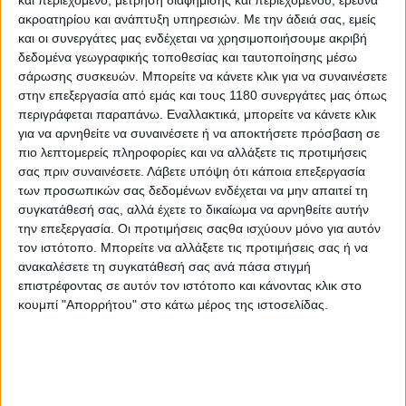
και περιεχόμενο, μέτρηση διαφήμισης και περιεχομένου, έρευνα
ακροατηρίου και ανάπτυξη υπηρεσιών.
Με την άδειά σας, εμείς
και οι συνεργάτες μας ενδέχεται να χρησιμοποιήσουμε ακριβή
Λέσχες
29/12/2025
δεδομένα γεωγραφικής τοποθεσίας και ταυτοποίησης μέσω
σάρωσης συσκευών. Μπορείτε να κάνετε κλικ για να συναινέσετε
7η Μοτοσυκλετιστική Συνάντηση ΜΑΜΟΥΘ, 22-25
στην επεξεργασία από εμάς και τους 1180 συνεργάτες μας όπως
Ιανουαρίου 2026
περιγράφεται παραπάνω. Εναλλακτικά, μπορείτε να κάνετε κλικ
Η&nbsp;7η Συνάντηση Μαμούθ&nbsp;θα πραγματοποιηθεί
για να αρνηθείτε να συναινέσετε ή να αποκτήσετε πρόσβαση σε
στο γνωστό σημείο, το καταφύγιο “Καστανούσα” του
πιο λεπτομερείς πληροφορίες και να αλλάξετε τις προτιμήσεις
Καστανοδάσους Μικρόπολης Δράμας, από&nbsp;Πέμπτη 22
σας πριν συναινέσετε.
Λάβετε υπόψη ότι κάποια επεξεργασία
έως Κυριακή 25 Ιανουαρίου 2026. &nbsp;Η διαμο...
των προσωπικών σας δεδομένων ενδέχεται να μην απαιτεί τη
συγκατάθεσή σας, αλλά έχετε το δικαίωμα να αρνηθείτε αυτήν
Επικαιρότητα
την επεξεργασία. Οι προτιμήσεις σαςθα ισχύουν μόνο για αυτόν
5η Συγκέντρωση Μαμμούθ - Στο Καστανοδάσος
τον ιστότοπο. Μπορείτε να αλλάξετε τις προτιμήσεις σας ή να
Μικρόπολης Δράμας,18-21 Ιανουαρίου 2024
ανακαλέσετε τη συγκατάθεσή σας ανά πάσα στιγμή
επιστρέφοντας σε αυτόν τον ιστότοπο και κάνοντας κλικ στο
Η 5η Συγκέντρωση Μαμμούθ της ΜΟΤΟΕ θα
πραγματοποιηθεί στο γνωστό σημείο, το καταφύγιο
κουμπί "Απορρήτου" στο κάτω μέρος της ιστοσελίδας.
“Καστανούσα” τ...
Επικαιρότητα
4η Συγκέντρωση Μαμμούθ - Ολοκληρώθηκε στη