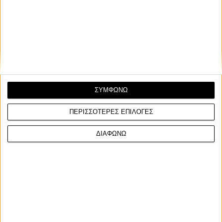
χιονισμένη Καστανούσα Μικρόπολης Δράμας
Την Κυριακή 29 Ιανουαρίου 2023 ολοκληρώθηκε η
τετραήμερη 4η Συγκέντρωση Μαμμούθ – Χειμερινή
Διαβίωση...
ΣΥΜΦΩΝΩ
ΠΕΡΙΣΣΟΤΕΡΕΣ ΕΠΙΛΟΓΕΣ
ΔΙΑΦΩΝΩ
ΓΙΝΕ ΣΥΝΔΡΟΜΗΤΗΣ
Επικοινωνία
ΜΟΤΟ Team