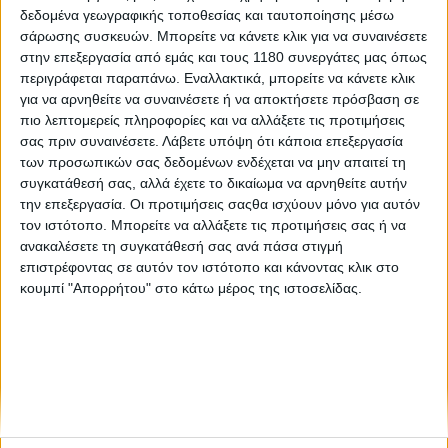
δεδομένα γεωγραφικής τοποθεσίας και ταυτοποίησης μέσω
σάρωσης συσκευών. Μπορείτε να κάνετε κλικ για να συναινέσετε
Επικαιρότητα
14/5/2025
στην επεξεργασία από εμάς και τους 1180 συνεργάτες μας όπως
περιγράφεται παραπάνω. Εναλλακτικά, μπορείτε να κάνετε κλικ
MV Agusta Demo Days 2025 - Δοκιμάστε μια
για να αρνηθείτε να συναινέσετε ή να αποκτήσετε πρόσβαση σε
μοτοσυκλέτα της ιταλικής εταιρείας
πιο λεπτομερείς πληροφορίες και να αλλάξετε τις προτιμήσεις
Η Πέτρος Πετρόπουλος AEBE, αντιπροσωπεία της ιταλικής
σας πριν συναινέσετε.
Λάβετε υπόψη ότι κάποια επεξεργασία
εταιρείας &nbsp;γιορτάζει τα 80 χρόνια MV Agusta με μια
των προσωπικών σας δεδομένων ενδέχεται να μην απαιτεί τη
σειρά προωθητικών ενεργειών αλλά και δράσεων,
συγκατάθεσή σας, αλλά έχετε το δικαίωμα να αρνηθείτε αυτήν
ανακοινώνοντας νέα online πλατφόρμα για test...
την επεξεργασία. Οι προτιμήσεις σαςθα ισχύουν μόνο για αυτόν
τον ιστότοπο. Μπορείτε να αλλάξετε τις προτιμήσεις σας ή να
ανακαλέσετε τη συγκατάθεσή σας ανά πάσα στιγμή
επιστρέφοντας σε αυτόν τον ιστότοπο και κάνοντας κλικ στο
κουμπί "Απορρήτου" στο κάτω μέρος της ιστοσελίδας.