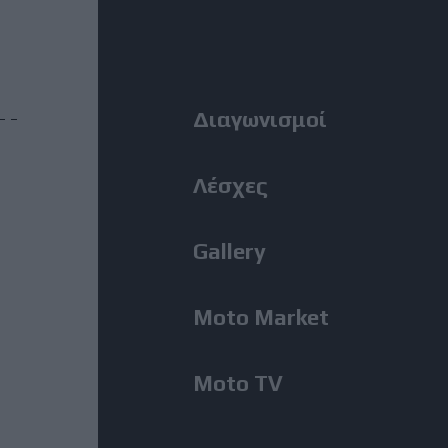
MotoGP: Ο Lecuona θα
Right
αντικαταστήσει τον Aldeguer
στο Silverstone
Menu
Διαγωνισμοί
31 Ιούλιος, 2026
BMW M1300GS: Από το 2019 το
ακούμε, μόλις εμφανίστηκε για
Λέσχες
πρώτη φορά!
Gallery
31 Ιούλιος, 2026
Romaniacs, 2η Μέρα: Νίκη
Moto Market
Κουζή και αποτελέσματα ανά
κατηγορία – Τι θέση πήραν οι
άλλοι Έλληνες [Photos]
Moto TV
31 Ιούλιος, 2026