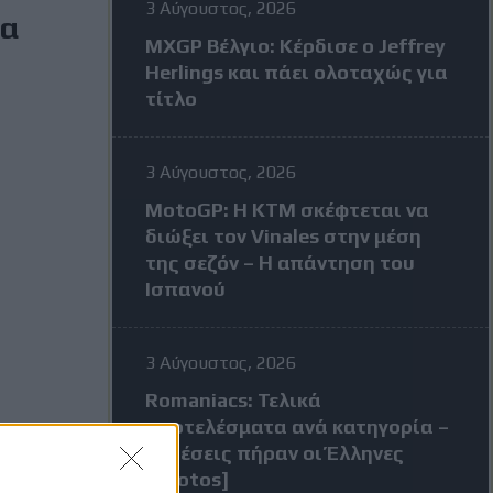
3 Αύγουστος, 2026
ία
MXGP Βέλγιο: Κέρδισε ο Jeffrey
Herlings και πάει ολοταχώς για
τίτλο
3 Αύγουστος, 2026
MotoGP: Η KTM σκέφτεται να
διώξει τον Vinales στην μέση
της σεζόν – Η απάντηση του
Ισπανού
3 Αύγουστος, 2026
Romaniacs: Τελικά
αποτελέσματα ανά κατηγορία –
Τι θέσεις πήραν οι Έλληνες
[Photos]