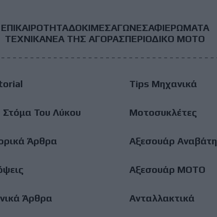
ΕΠΙΚΑΙΡΟΤΗΤΑ
ΔΟΚΙΜΕΣ
ΑΓΩΝΕΣ
ΑΦΙΕΡΩΜΑΤΑ
ooter
ΤΕΧΝΙΚΑ
ΝΕΑ ΤΗΣ ΑΓΟΡΑΣ
ΠΕΡΙΟΔΙΚΟ ΜΟΤΟ
ain
torial
Tips Μηχανικά
enu
 Στόμα Του Λύκου
Μοτοσυκλέτες
ορικά Άρθρα
Αξεσουάρ Αναβάτη
όψεις
Αξεσουάρ ΜΟΤΟ
νικά Άρθρα
Ανταλλακτικά