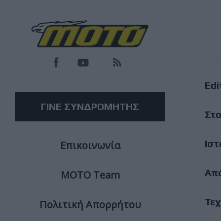
F
M
Edi
M
ΓΙΝΕ ΣΥΝΔΡΟΜΗΤΗΣ
Στο
Ιστ
Επικοινωνία
Απ
ΜΟΤΟ Team
Τεχ
Πολιτική Απορρήτου