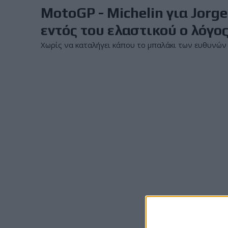
MotoGP - Michelin για Jorg
εντός του ελαστικού ο λόγ
Χωρίς να καταλήγει κάπου το μπαλάκι των ευθυνών μετ