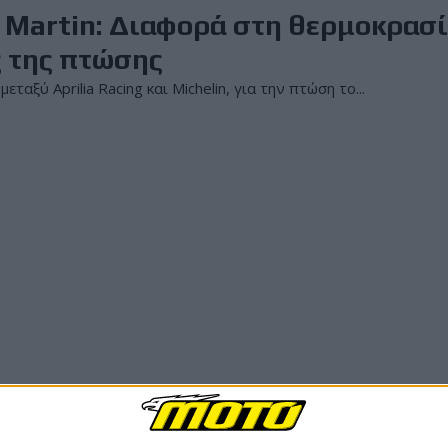
e Martin: Διαφορά στη θερμοκρασ
ος της πτώσης
αξύ Aprilia Racing και Michelin, για την πτώση το...