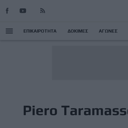
Παράκαμψη
προς
το
Main
κυρίως
ΕΠΙΚΑΙΡΟΤΗΤΑ
ΔΟΚΙΜΕΣ
ΑΓΩΝΕΣ
περιεχόμενο
Menu
Piero Taramass