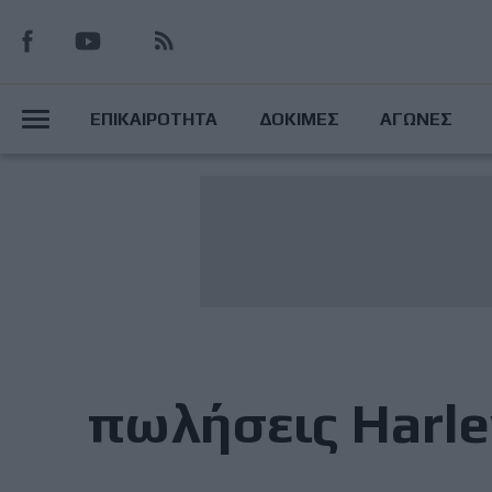
Παράκαμψη
προς
το
Main
κυρίως
ΕΠΙΚΑΙΡΟΤΗΤΑ
ΔΟΚΙΜΕΣ
ΑΓΩΝΕΣ
περιεχόμενο
Menu
πωλήσεις Harle