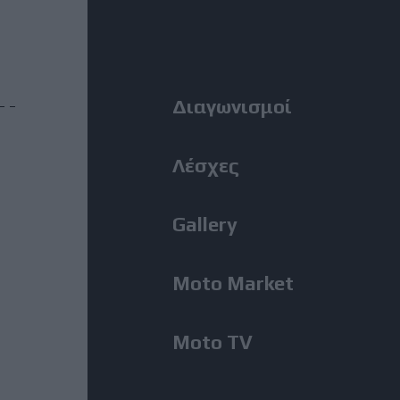
MotoGP: Ο Lecuona θα
Right
αντικαταστήσει τον Aldeguer
στο Silverstone
Menu
Διαγωνισμοί
31 Ιούλιος, 2026
BMW M1300GS: Από το 2019 το
ακούμε, μόλις εμφανίστηκε για
Λέσχες
πρώτη φορά!
Gallery
31 Ιούλιος, 2026
Romaniacs, 2η Μέρα: Νίκη
Moto Market
Κουζή και αποτελέσματα ανά
κατηγορία – Τι θέση πήραν οι
άλλοι Έλληνες [Photos]
Moto TV
31 Ιούλιος, 2026