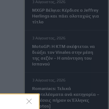
3 Αύγουστος, 2026
MXGP Βέλγιο: Κέρδισε ο Jeffrey
Herlings και πάει ολοταχώς για
τίτλο
3 Αύγουστος, 2026
MotoGP: Η KTM σκέφτεται να
διώξει τον Vinales στην μέση
της σεζόν – Η απάντηση του
Ισπανού
3 Αύγουστος, 2026
Romaniacs: Τελικά
αποτελέσματα ανά κατηγορία –
Τι θέσεις πήραν οι Έλληνες
[Photos]