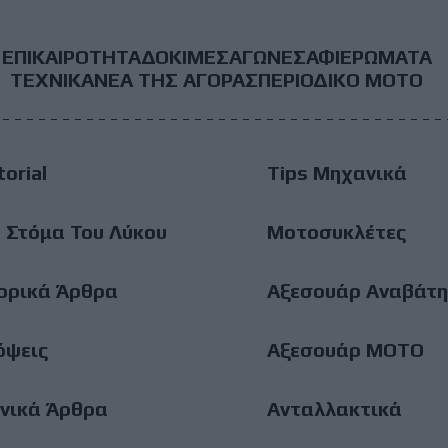
ΕΠΙΚΑΙΡΟΤΗΤΑ
ΔΟΚΙΜΕΣ
ΑΓΩΝΕΣ
ΑΦΙΕΡΩΜΑΤΑ
ooter
ΤΕΧΝΙΚΑ
ΝΕΑ ΤΗΣ ΑΓΟΡΑΣ
ΠΕΡΙΟΔΙΚΟ ΜΟΤΟ
ain
torial
Tips Μηχανικά
enu
 Στόμα Του Λύκου
Μοτοσυκλέτες
ορικά Άρθρα
Αξεσουάρ Αναβάτη
όψεις
Αξεσουάρ ΜΟΤΟ
νικά Άρθρα
Ανταλλακτικά