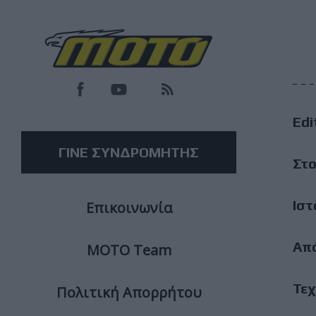
F
M
Edi
M
ΓΙΝΕ ΣΥΝΔΡΟΜΗΤΗΣ
Στο
Ιστ
Επικοινωνία
Απ
ΜΟΤΟ Team
Τεχ
Πολιτική Απορρήτου