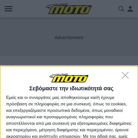
Παράκαμψη
Us
προς
το
acc
κυρίως
περιεχόμενο
me
s1
Σεβόμαστε την ιδιωτικότητά σας
Εμείς και οι συνεργάτες μας αποθηκεύουμε και/ή έχουμε
πρόσβαση σε πληροφορίες σε μια συσκευή, όπως τα cookies,
και επεξεργαζόμαστε προσωπικά δεδομένα, όπως μοναδικοί
αναγνωριστικοί και προσαρμοσμένες πληροφορίες που
αποστέλλονται από μια συσκευή για εξατομικευμένες διαφημίσεις
και περιεχόμενο, μέτρηση διαφήμισης και περιεχομένου, έρευνα
ακροατηρίου και ανάπτυξη υπηρεσιών.
Με την άδειά σας, εμείς