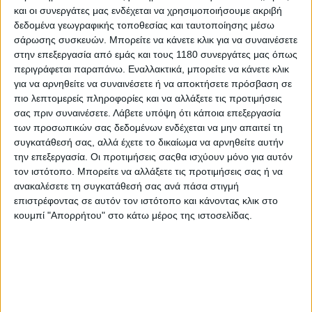
και οι συνεργάτες μας ενδέχεται να χρησιμοποιήσουμε ακριβή
δεδομένα γεωγραφικής τοποθεσίας και ταυτοποίησης μέσω
Υπόλοιπα πρωταθλήματα
29/9/2025
σάρωσης συσκευών. Μπορείτε να κάνετε κλικ για να συναινέσετε
στην επεξεργασία από εμάς και τους 1180 συνεργάτες μας όπως
S1GP: Η Αυστρία κατέκτησε το Trophy of Nations
περιγράφεται παραπάνω. Εναλλακτικά, μπορείτε να κάνετε κλικ
2025 στο Supermoto
για να αρνηθείτε να συναινέσετε ή να αποκτήσετε πρόσβαση σε
Το Trophy of Nations του S1GP 2025 πρόσφερε έντονες
πιο λεπτομερείς πληροφορίες και να αλλάξετε τις προτιμήσεις
συγκινήσεις και σπουδαίο θέαμα στο κοινό με την Αυστρία να
σας πριν συναινέσετε.
Λάβετε υπόψη ότι κάποια επεξεργασία
κυριαρχεί στη φετινή διοργάνωση καθώς ο Lukas Hollbacher
των προσωπικών σας δεδομένων ενδέχεται να μην απαιτεί τη
οδήγησε την ομάδα του στην κορυφ...
συγκατάθεσή σας, αλλά έχετε το δικαίωμα να αρνηθείτε αυτήν
την επεξεργασία. Οι προτιμήσεις σαςθα ισχύουν μόνο για αυτόν
Νέα Μοντέλα
τον ιστότοπο. Μπορείτε να αλλάξετε τις προτιμήσεις σας ή να
ανακαλέσετε τη συγκατάθεσή σας ανά πάσα στιγμή
Kawasaki W230 / Meguro S1 2025 - Κλασικό γυμνό
επιστρέφοντας σε αυτόν τον ιστότοπο και κάνοντας κλικ στο
σε μικρά κυβικά
κουμπί "Απορρήτου" στο κάτω μέρος της ιστοσελίδας.
Με ένα ελαφρώς μπερδεμένο δελτίο τύπου, η Kawasaki μας
πληροφορεί για ένα νέο μικρό γυμνό μοντέλο με...