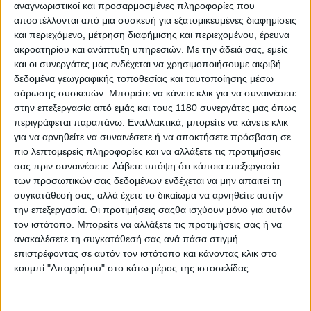
αναγνωριστικοί και προσαρμοσμένες πληροφορίες που
αποστέλλονται από μια συσκευή για εξατομικευμένες διαφημίσεις
και περιεχόμενο, μέτρηση διαφήμισης και περιεχομένου, έρευνα
Επικαιρότητα
27/5/2026
ακροατηρίου και ανάπτυξη υπηρεσιών.
Με την άδειά σας, εμείς
Η Honda γιορτάζει τα 25 χρόνια πορείας του SH125i
και οι συνεργάτες μας ενδέχεται να χρησιμοποιήσουμε ακριβή
με δύο ιδιαίτερες δημιουργίες [Video+Photos]
δεδομένα γεωγραφικής τοποθεσίας και ταυτοποίησης μέσω
σάρωσης συσκευών. Μπορείτε να κάνετε κλικ για να συναινέσετε
Η Honda γιορτάζει την 25η επέτειο του σκούτερ SH125i με
ένα φιλόδοξο, έργο που συνδυάζει τη γλυπτική και την
στην επεξεργασία από εμάς και τους 1180 συνεργάτες μας όπως
τεχνολογική καινοτομία, για να τιμήσει ένα από τα πιο
περιγράφεται παραπάνω. Εναλλακτικά, μπορείτε να κάνετε κλικ
διαχρονικά σκούτερ της Ευρώπης. Απ...
για να αρνηθείτε να συναινέσετε ή να αποκτήσετε πρόσβαση σε
πιο λεπτομερείς πληροφορίες και να αλλάξετε τις προτιμήσεις
σας πριν συναινέσετε.
Λάβετε υπόψη ότι κάποια επεξεργασία
Επικαιρότητα
των προσωπικών σας δεδομένων ενδέχεται να μην απαιτεί τη
Ιταλία: Άνοδος στην αγορά μοτοσυκλέτας 6,5% τον
συγκατάθεσή σας, αλλά έχετε το δικαίωμα να αρνηθείτε αυτήν
Ιανουάριο [στατιστικά και best seller]
την επεξεργασία. Οι προτιμήσεις σαςθα ισχύουν μόνο για αυτόν
Η αγορά δικύκλου στη γείτονα χώρα σημειώνει μία σημαντική
τον ιστότοπο. Μπορείτε να αλλάξετε τις προτιμήσεις σας ή να
αύξηση της τάξεως του 6,5% τον Ιανουάριο τ...
ανακαλέσετε τη συγκατάθεσή σας ανά πάσα στιγμή
επιστρέφοντας σε αυτόν τον ιστότοπο και κάνοντας κλικ στο
Νέα Μοντέλα
κουμπί "Απορρήτου" στο κάτω μέρος της ιστοσελίδας.
EICMA: Honda SH 2026 - Νέο κοστούμι σε 125 και
150 στα πρότυπα του SH350