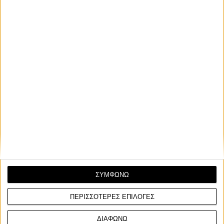
Με νέο σχεδιασμό και όψη που θυμίζει το SH 350 τα μέλη της
οικογένειας SH εξοπλίζονται με LED φωτισμ...
Επικαιρότητα
29/8/2025
ΣΥΜΦΩΝΩ
Ανάκληση Honda SH125 και SH150 στην Ευρώπη
Όπως αναφέρεται σε ανακοίνωση της ευρωπαϊκής κομισιόν, η
ΠΕΡΙΣΣΟΤΕΡΕΣ ΕΠΙΛΟΓΕΣ
Honda ανακαλεί τα δίκυκλα SH125 και SH150 ...
ΔΙΑΦΩΝΩ