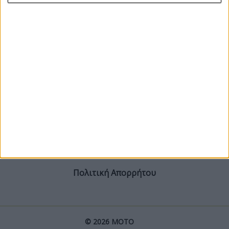
ΓΙΝΕ ΣΥΝΔΡΟΜΗΤΗΣ
Επικοινωνία
ΜΟΤΟ Team
Πολιτική Απορρήτου
© 2026 ΜΟΤΟ