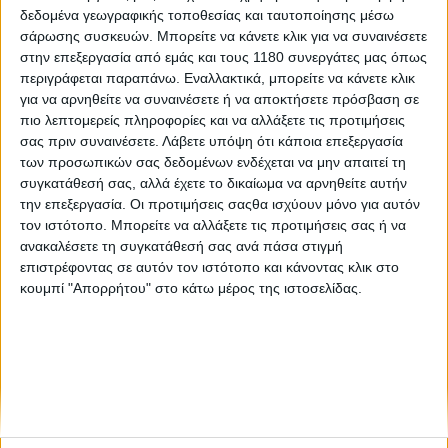
δεδομένα γεωγραφικής τοποθεσίας και ταυτοποίησης μέσω
σάρωσης συσκευών. Μπορείτε να κάνετε κλικ για να συναινέσετε
Motocross
20/4/2026
στην επεξεργασία από εμάς και τους 1180 συνεργάτες μας όπως
περιγράφεται παραπάνω. Εναλλακτικά, μπορείτε να κάνετε κλικ
MXGP, Trentino – Ο Herlings νίκησε και έφτασε μια
για να αρνηθείτε να συναινέσετε ή να αποκτήσετε πρόσβαση σε
ανάσα από την κορυφή του πρωταθλήματος
πιο λεπτομερείς πληροφορίες και να αλλάξετε τις προτιμήσεις
Παραδοσιακά κατάμεστη ήταν η ιστορική πίστα Il Ciclamino
σας πριν συναινέσετε.
Λάβετε υπόψη ότι κάποια επεξεργασία
στην Petramurata του Trentino στον βορρά της Ιταλίας, με
των προσωπικών σας δεδομένων ενδέχεται να μην απαιτεί τη
πολλούς φίλους του Σλοβένου Tim Gajser να γεμίζουν τις
συγκατάθεσή σας, αλλά έχετε το δικαίωμα να αρνηθείτε αυτήν
εξέδρες χάρη στην εγγύτητα της ...
την επεξεργασία. Οι προτιμήσεις σαςθα ισχύουν μόνο για αυτόν
τον ιστότοπο. Μπορείτε να αλλάξετε τις προτιμήσεις σας ή να
ανακαλέσετε τη συγκατάθεσή σας ανά πάσα στιγμή
επιστρέφοντας σε αυτόν τον ιστότοπο και κάνοντας κλικ στο
κουμπί "Απορρήτου" στο κάτω μέρος της ιστοσελίδας.