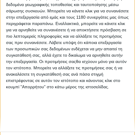
δεδομένα γεωγραφικής τοποθεσίας και ταυτοποίησης μέσω
σάρωσης συσκευών. Μπορείτε να κάνετε κλικ για να συναινέσετε
Νέα Μοντέλα
29/4/2026
στην επεξεργασία από εμάς και τους 1180 συνεργάτες μας όπως
περιγράφεται παραπάνω. Εναλλακτικά, μπορείτε να κάνετε κλικ
Voge (Loncin) XWolf 550L: Το μεσαίο ATV ήρθε στην
για να αρνηθείτε να συναινέσετε ή να αποκτήσετε πρόσβαση σε
Ελλάδα με ανταγωνιστική τιμή
πιο λεπτομερείς πληροφορίες και να αλλάξετε τις προτιμήσεις
Το μεσαίο ATV της Voge με τον μονοκύλινδρο υγρόψυκτο
σας πριν συναινέσετε.
Λάβετε υπόψη ότι κάποια επεξεργασία
κινητήρα 500 κυβικών εστιάζει στην πρακτικότητα με
των προσωπικών σας δεδομένων ενδέχεται να μην απαιτεί τη
ικανότητα μεταφοράς έως και 255 κιλά, απευθυνόμενο σε
συγκατάθεσή σας, αλλά έχετε το δικαίωμα να αρνηθείτε αυτήν
ιδιώτες αλλά και επαγγελματίες. To Voge...
την επεξεργασία. Οι προτιμήσεις σαςθα ισχύουν μόνο για αυτόν
τον ιστότοπο. Μπορείτε να αλλάξετε τις προτιμήσεις σας ή να
ανακαλέσετε τη συγκατάθεσή σας ανά πάσα στιγμή
επιστρέφοντας σε αυτόν τον ιστότοπο και κάνοντας κλικ στο
κουμπί "Απορρήτου" στο κάτω μέρος της ιστοσελίδας.