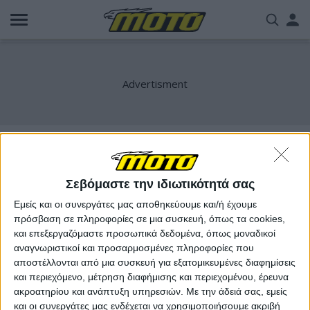
Παράκαμψη
Us
προς
το
acc
κυρίως
περιεχόμενο
me
XWolf 550L
Σεβόμαστε την ιδιωτικότητά σας
Εμείς και οι συνεργάτες μας αποθηκεύουμε και/ή έχουμε
πρόσβαση σε πληροφορίες σε μια συσκευή, όπως τα cookies,
και επεξεργαζόμαστε προσωπικά δεδομένα, όπως μοναδικοί
αναγνωριστικοί και προσαρμοσμένες πληροφορίες που
αποστέλλονται από μια συσκευή για εξατομικευμένες διαφημίσεις
και περιεχόμενο, μέτρηση διαφήμισης και περιεχομένου, έρευνα
ακροατηρίου και ανάπτυξη υπηρεσιών.
Με την άδειά σας, εμείς
και οι συνεργάτες μας ενδέχεται να χρησιμοποιήσουμε ακριβή