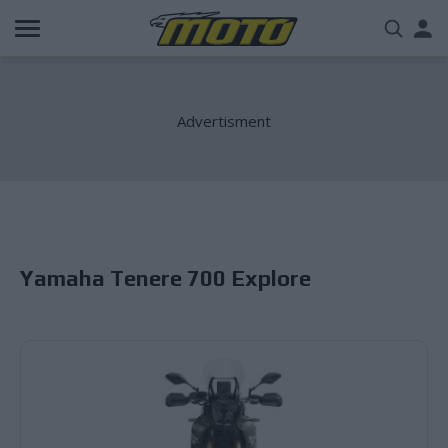
Παράκαμψη
Us
προς
το
acc
κυρίως
περιεχόμενο
me
Yamaha Tenere 700 Explore