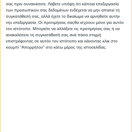
Οι αγώνες της Παρασκευής μεταφέρθηκαν για το
σας πριν συναινέσετε.
Λάβετε υπόψη ότι κάποια επεξεργασία
Σάββατο 8/6, την τελευταία αγωνιστική ημέρα του TT,
των προσωπικών σας δεδομένων ενδέχεται να μην απαιτεί τη
η οποία θα είναι αρκετά φορτωμένη. Έτσι, πέρα από
συγκατάθεσή σας, αλλά έχετε το δικαίωμα να αρνηθείτε αυτήν
τον αγώνα Senior TT, ο οποίος ήταν έτσι κι αλλιώς
την επεξεργασία. Οι προτιμήσεις σαςθα ισχύουν μόνο για αυτόν
προγραμματισμένος, ως είθισται, το απόγευμα του
τον ιστότοπο. Μπορείτε να αλλάξετε τις προτιμήσεις σας ή να
Σαββάτου, ρίχνοντας την αυλαία για το φετινό TT, την
ανακαλέσετε τη συγκατάθεσή σας ανά πάσα στιγμή
ίδια μέρα θα έχουμε τόσο τον 2ο αγώνα Supersport
επιστρέφοντας σε αυτόν τον ιστότοπο και κάνοντας κλικ στο
κουμπί "Απορρήτου" στο κάτω μέρος της ιστοσελίδας.
TT, όσο και τον 2ο των Supertwin TT. Οι δρόμοι
αναμένεται να κλείσουν από πολύ νωρίς, ξεκινώντας
από αυτούς του Βουνού στις 9:00 το πρωί (τοπική
ώρα). Στις 10:00 αναμένεται να έχει ολοκληρωθεί η
διαδικασία οριοθέτησης των δρόμων που αποτελούν
την πίστα του IOMTT, με τα Supersport να δίνουν το
έναυσμα στις 10:30.