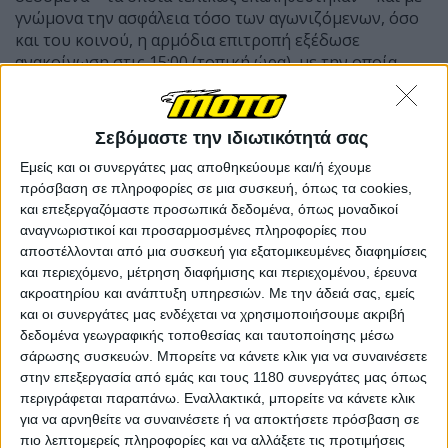
γνώμονα την ασφάλεια τόσο των αγωνιζόμενων, όσο
και του κοινού, η αρμόδια επιτροπή εξέδωσε
ανακοίνωση στις 15:00 (τοπική ώρα), με την οποία
ακύρωνε οποιαδήποτε αγωνιστική δραστηριότητα,
σχετική με το TT.
Σεβόμαστε την ιδιωτικότητά σας
Εμείς και οι συνεργάτες μας αποθηκεύουμε και/ή έχουμε
πρόσβαση σε πληροφορίες σε μια συσκευή, όπως τα cookies,
και επεξεργαζόμαστε προσωπικά δεδομένα, όπως μοναδικοί
αναγνωριστικοί και προσαρμοσμένες πληροφορίες που
αποστέλλονται από μια συσκευή για εξατομικευμένες διαφημίσεις
και περιεχόμενο, μέτρηση διαφήμισης και περιεχομένου, έρευνα
ακροατηρίου και ανάπτυξη υπηρεσιών.
Με την άδειά σας, εμείς
και οι συνεργάτες μας ενδέχεται να χρησιμοποιήσουμε ακριβή
δεδομένα γεωγραφικής τοποθεσίας και ταυτοποίησης μέσω
σάρωσης συσκευών. Μπορείτε να κάνετε κλικ για να συναινέσετε
στην επεξεργασία από εμάς και τους 1180 συνεργάτες μας όπως
περιγράφεται παραπάνω. Εναλλακτικά, μπορείτε να κάνετε κλικ
για να αρνηθείτε να συναινέσετε ή να αποκτήσετε πρόσβαση σε
πιο λεπτομερείς πληροφορίες και να αλλάξετε τις προτιμήσεις