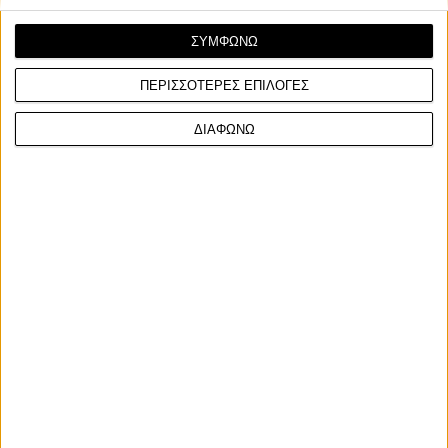
ΣΥΜΦΩΝΩ
ΠΕΡΙΣΣΟΤΕΡΕΣ ΕΠΙΛΟΓΕΣ
ΔΙΑΦΩΝΩ
Facebook
Twitter
Email
Από τον
Θοδωρή Ξύδη
29/12/2025
Είναι και αυτά στρογγυλά και μαύρα, όπως και όλα τα
υπόλοιπα ελαστικά, όμως η απόδοσή τους βρίσκεται
σε εντελώς διαφορετικό επίπεδο ώστε να προσφέρουν
την πρόσφυση που χρειάζεται στις πρωτότυπες
μοτοσυκλέτες του κορυφαίου πρωταθλήματος
ταχύτητας στον κόσμο.