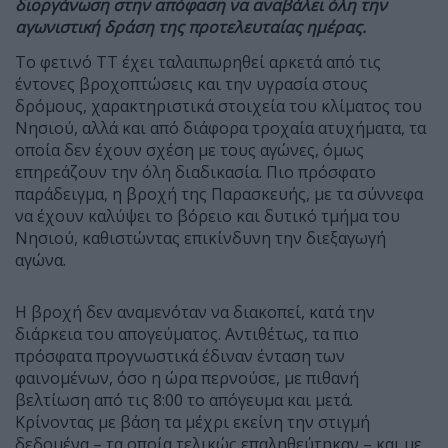
διοργάνωση στην απόφαση να αναβάλει όλη την
αγωνιστική δράση της προτελευταίας ημέρας.
Το φετινό TT έχει ταλαιπωρηθεί αρκετά από τις
έντονες βροχοπτώσεις και την υγρασία στους
δρόμους, χαρακτηριστικά στοιχεία του κλίματος του
Νησιού, αλλά και από διάφορα τροχαία ατυχήματα, τα
οποία δεν έχουν σχέση με τους αγώνες, όμως
επηρεάζουν την όλη διαδικασία. Πιο πρόσφατο
παράδειγμα, η βροχή της Παρασκευής, με τα σύννεφα
να έχουν καλύψει το βόρειο και δυτικό τμήμα του
Νησιού, καθιστώντας επικίνδυνη την διεξαγωγή
αγώνα.
Η βροχή δεν αναμενόταν να διακοπεί, κατά την
διάρκεια του απογεύματος. Αντιθέτως, τα πιο
πρόσφατα προγνωστικά έδιναν ένταση των
φαινομένων, όσο η ώρα περνούσε, με πιθανή
βελτίωση από τις 8:00 το απόγευμα και μετά.
Κρίνοντας με βάση τα μέχρι εκείνη την στιγμή
δεδομένα – τα οποία τελικώς επαληθεύτηκαν – και με