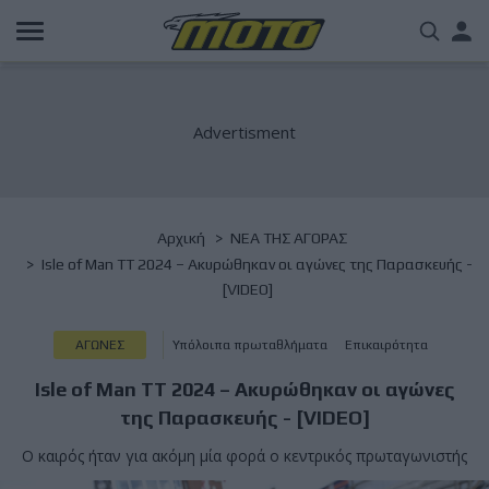
Παράκαμψη
Us
προς
το
acc
κυρίως
περιεχόμενο
me
Breadcrumb
Αρχική
NΕΑ ΤΗΣ ΑΓΟΡΑΣ
Isle of Man TT 2024 – Ακυρώθηκαν οι αγώνες της Παρασκευής -
[VIDEO]
ΑΓΩΝΕΣ
Υπόλοιπα πρωταθλήματα
Επικαιρότητα
Isle of Man TT 2024 – Ακυρώθηκαν οι αγώνες
της Παρασκευής - [VIDEO]
Ο καιρός ήταν για ακόμη μία φορά ο κεντρικός πρωταγωνιστής