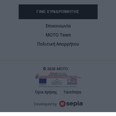
Facebook
Twitter
Email
Από τον
Φίλιππο Σταυριδόπουλο
24/12/2025
Άλλος ένας τίτλος στο Παγκόσμιο Πρωτάθλημα
Superbike, 12 ακόμη πρωταθλήματα διεθνώς και
συνολικά 169 νίκες μέσα στο 2025 ήταν η συγκομιδή
της BMW Motorrad Motorsport τη φετινή χρονιά.