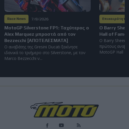
7/8/2026
Race News
Επικαιρότητα
MotoGP Silverstone FP1: Ταχύτερος ο
Ο Barry Shee
Alex Marquez μπροστά από τον
Hall of Fame
Bezzecchi [ΑΠΟΤΕΛΕΣΜΑΤΑ]
Ο Barry Sheene
πρώτους αναβά
Ο αναβάτης της Gresini Ducati ξεκίνησε
MotoGP Hall of 
ιδανικά το τριήμερο στο Silverstone, με τον
Marco Bezzecchi ν...
ΑΓΩΝΕΣ
BMW-Αγώνες: Τίτλοι, νίκες και βάθρα σε όλον
τον κόσμο - Ο απολογισμός του 2025
Πρωτάθλημα WorldSBK, τίτλοι σε εθνικά πρωταθλήματα και νίκες σε
αγώνες δρόμου με τη M 1000 RR