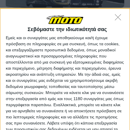
Υπόλοιπα πρωταθλήματα
6/8/2026
Isle of Man TT: Μόνιμη βλάβη στην όραση για τον
Σεβόμαστε την ιδιωτικότητά σας
Shaun Parker μετά το ατύχημα με τη Maria Costello
Εμείς και οι συνεργάτες μας αποθηκεύουμε και/ή έχουμε
Ο συνοδηγός της Maria Costello αποκάλυψε ότι υπέστη
πρόσβαση σε πληροφορίες σε μια συσκευή, όπως τα cookies,
μόνιμη βλάβη και στα δύο μάτια μετά το σοβαρό ατύχημα στις
και επεξεργαζόμαστε προσωπικά δεδομένα, όπως μοναδικοί
κατατακτήριες του Sidecar TT, ενώ συνεχίζει την
αναγνωριστικοί και προσαρμοσμένες πληροφορίες που
αποκατάστασή του από πολλαπλούς τραυματισ...
αποστέλλονται από μια συσκευή για εξατομικευμένες διαφημίσεις
και περιεχόμενο, μέτρηση διαφήμισης και περιεχομένου, έρευνα
Υπόλοιπα πρωταθλήματα
ακροατηρίου και ανάπτυξη υπηρεσιών.
Με την άδειά σας, εμείς
Isle of Man TT: Eτοιμάζεται η επιστροφή των
και οι συνεργάτες μας ενδέχεται να χρησιμοποιήσουμε ακριβή
Sidecar το 2027 – Νέο πλαίσιο κανονισμών
δεδομένα γεωγραφικής τοποθεσίας και ταυτοποίησης μέσω
Τα Sidecar παραμένουν στα σχέδια του Isle of Man TT, όμως
σάρωσης συσκευών. Μπορείτε να κάνετε κλικ για να συναινέσετε
η πιθανή επιστροφή τους το 2027 θα συνοδευ...
στην επεξεργασία από εμάς και τους 1180 συνεργάτες μας όπως
περιγράφεται παραπάνω. Εναλλακτικά, μπορείτε να κάνετε κλικ
Επικαιρότητα
για να αρνηθείτε να συναινέσετε ή να αποκτήσετε πρόσβαση σε
πιο λεπτομερείς πληροφορίες και να αλλάξετε τις προτιμήσεις
Maria Costello: "Η μεγαλύτερη πρόκληση της ζωής
σας πριν συναινέσετε.
Λάβετε υπόψη ότι κάποια επεξεργασία
μου"
των προσωπικών σας δεδομένων ενδέχεται να μην απαιτεί τη