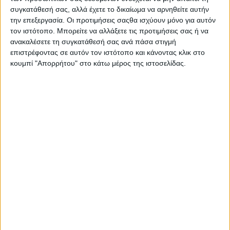
Η έμπειρη αναβάτρια των αγώνων δρόμου χαρακτηρίζει τις
συγκατάθεσή σας, αλλά έχετε το δικαίωμα να αρνηθείτε αυτήν
τελευταίες τέσσερις εβδομάδες ως τη δυσκολότε...
την επεξεργασία. Οι προτιμήσεις σαςθα ισχύουν μόνο για αυτόν
τον ιστότοπο. Μπορείτε να αλλάξετε τις προτιμήσεις σας ή να
ανακαλέσετε τη συγκατάθεσή σας ανά πάσα στιγμή
επιστρέφοντας σε αυτόν τον ιστότοπο και κάνοντας κλικ στο
κουμπί "Απορρήτου" στο κάτω μέρος της ιστοσελίδας.
Αφιερώματα
4/12/2025
IMZ Ural: Μια τρίτροχη ιστορία γύρω από τρείς
πολέμους - Πώς έφτασε στη σημερινή αλλαγή
πορείας
Η σύντομη ιστορία της ρωσικής εταιρείας κατασκευής