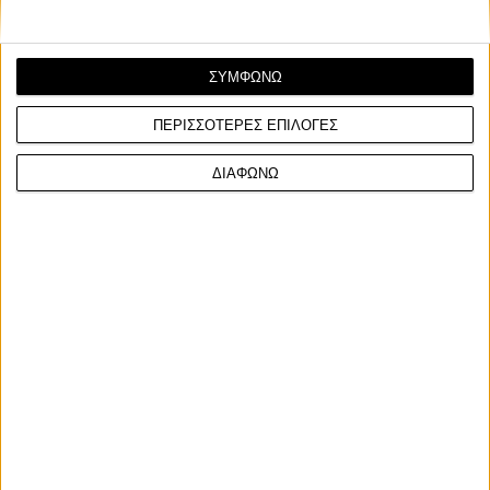
ΣΥΜΦΩΝΩ
ΠΕΡΙΣΣΟΤΕΡΕΣ ΕΠΙΛΟΓΕΣ
ΔΙΑΦΩΝΩ
Υπόλοιπα πρωταθλήματα
3/6/2025
IoMTT 2025: 3η νίκη για τους αδερφούς Crowe στο
νησί!
Οι Ryan και Callum Crowe κατέκτησαν την τρίτη τους νίκη
στους αγώνες Isle of Man TT, με επικράτηση σ...