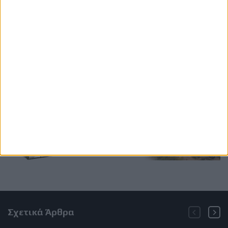
Ετικέτες
Barry Sheene
Freddie Sheene
motogp
Hall of Fame
Hall of Fame MotoGP
carmelo ezpeleta
Σχετικά Άρθρα