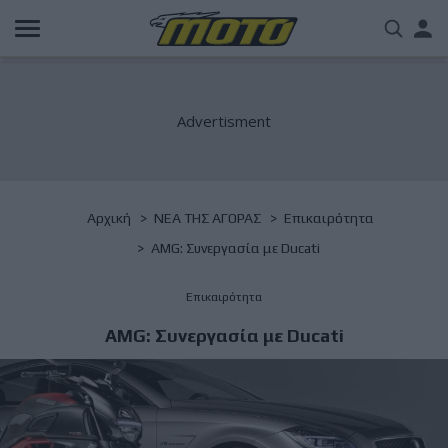
Παράκαμψη
Us
προς
το
acc
κυρίως
περιεχόμενο
me
Breadcrumb
Αρχική
NΕΑ ΤΗΣ ΑΓΟΡΑΣ
Επικαιρότητα
AMG: Συνεργασία με Ducati
Επικαιρότητα
AMG: Συνεργασία με Ducati