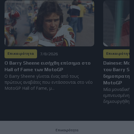
7/8/2026
Επικαιρότητα
Επικαιρότητα
Ο Barry Sheene εισήχθη επίσημα στο
Dainese: Μο
Hall of Fame των MotoGP
του Barry S
Ο Barry Sheene γίνεται ένας από τους
δημοπρατηθεί
πρώτους αναβάτες που εντάσσονται στο νέο
MotoGP
MotoGP Hall of Fame, μ...
Μία μοναδική α
εμπνευσμένη απ
δημιουργήθηκε α
Επικαιρότητα