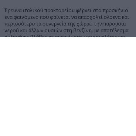
Έρευνα ιταλικού πρακτορείου φέρνει στο προσκήνιο
ένα φαινόμενο που φαίνεται να απασχολεί ολοένα και
περισσότερο τα συνεργεία της χώρας: την παρουσία
νερού και άλλων ουσιών στη βενζίνη, με αποτέλεσμα
αυξημένες βλάβες σε αυτοκίνητα, μοτοσυκλέτες και
scooter.
Σύμφωνα με μαρτυρίες μηχανικών, τους τελευταίους
μήνες έχουν αυξηθεί αισθητά τα οχήματα που
φτάνουν στα συνεργεία μετά από ανεφοδιασμό,
παρουσιάζοντας δυσκολία εκκίνησης ή ακόμη και
πλήρη διακοπή λειτουργίας του κινητήρα.
Ο Giancarlo Lanza, ιδιοκτήτης συνεργείου στη Ρώμη,
δήλωσε χαρακτηριστικά ότι μέσα σε 50 χρόνια
εργασίας δεν είχε συναντήσει τόσα περιστατικά με
παρουσία νερού σε βενζίνη όσο τους τελευταίους έξι
μήνες. Αντίστοιχη είναι και η εικόνα στα δίκυκλα, με
τον μηχανικό Roberto Federici να αναφέρει πως οι