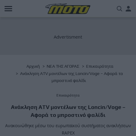
Παράκαμψη
Us
προς
το
acc
κυρίως
περιεχόμενο
me
Breadcrumb
Αρχική
NΕΑ ΤΗΣ ΑΓΟΡΑΣ
Επικαιρότητα
Ανάκληση ATV μοντέλων της Loncin/Voge – Αφορά το
μπροστινό ψαλίδι
Επικαιρότητα
Ανάκληση ATV μοντέλων της Loncin/Voge –
Αφορά το μπροστινό ψαλίδι
Ανακοινώθηκε μέσω του ευρωπαϊκού συστήματος ανακλήσεων
RAPEX