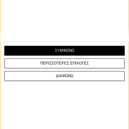
έντονο χαρακτήρα και τη δημοτικότητά του, όντας
σύμβολο μιας πιο "ανέμελης" εποχής, κάτι ίσως πιο
κοντά σε rockstar παρά στους σημερινούς
υπεραθλητές-ρομπότ, συμβάλλοντας έτσι σημαντικά
στην προβολή και διάδοση του αθλήματος διεθνώς.
ΣΥΜΦΩΝΩ
ΠΕΡΙΣΣΟΤΕΡΕΣ ΕΠΙΛΟΓΕΣ
ΔΙΑΦΩΝΩ