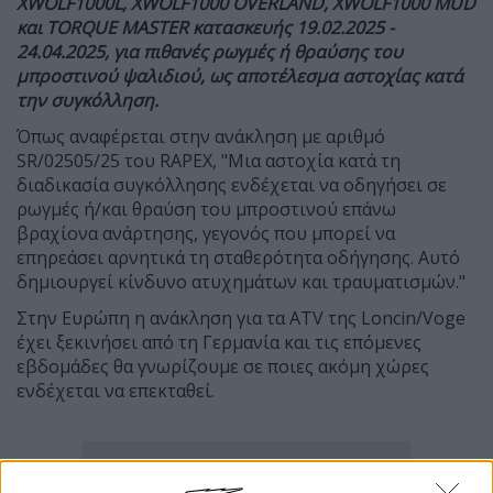
XWOLF1000L, XWOLF1000 OVERLAND, XWOLF1000 MUD
και TORQUE MASTER κατασκευής 19.02.2025 -
24.04.2025, για πιθανές ρωγμές ή θραύσης του
μπροστινού ψαλιδιού, ως αποτέλεσμα αστοχίας κατά
την συγκόλληση.
Όπως αναφέρεται στην ανάκληση με αριθμό
SR/02505/25 του RAPEX, "Μια αστοχία κατά τη
διαδικασία συγκόλλησης ενδέχεται να οδηγήσει σε
ρωγμές ή/και θραύση του μπροστινού επάνω
βραχίονα ανάρτησης, γεγονός που μπορεί να
επηρεάσει αρνητικά τη σταθερότητα οδήγησης. Αυτό
δημιουργεί κίνδυνο ατυχημάτων και τραυματισμών."
Στην Ευρώπη η ανάκληση για τα ATV της Loncin/Voge
έχει ξεκινήσει από τη Γερμανία και τις επόμενες
εβδομάδες θα γνωρίζουμε σε ποιες ακόμη χώρες
ενδέχεται να επεκταθεί.