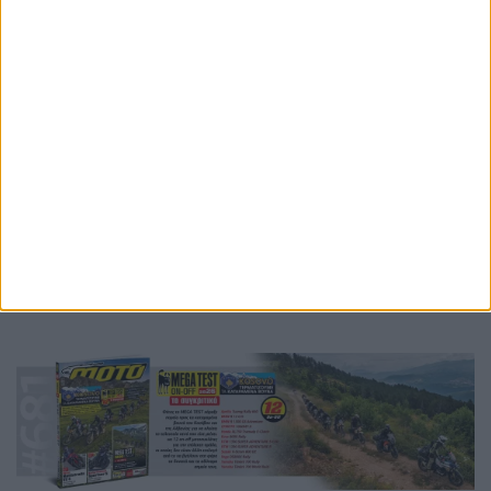
MotoGP, τιμώντας τους κορυφαίους στην ιστορία του
θεσμού.
Ετικέτες
Barry Sheene
Freddie Sheene
motogp
Hall of Fame
Hall of Fame MotoGP
carmelo ezpeleta