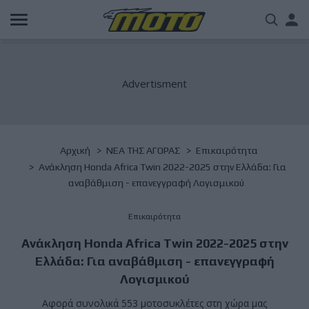
Παράκαμψη
Us
προς
το
acc
κυρίως
περιεχόμενο
me
Breadcrumb
Αρχική
NΕΑ ΤΗΣ ΑΓΟΡΑΣ
Επικαιρότητα
Ανάκληση Honda Africa Twin 2022-2025 στην Ελλάδα: Για
αναβάθμιση - επανεγγραφή Λογισμικού
Επικαιρότητα
Ανάκληση Honda Africa Twin 2022-2025 στην
Ελλάδα: Για αναβάθμιση - επανεγγραφή
Λογισμικού
Αφορά συνολικά 553 μοτοσυκλέτες στη χώρα μας