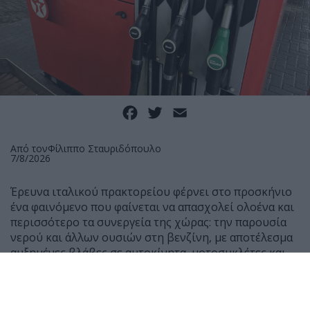
Facebook
Twitter
Email
Από τον
Φίλιππο Σταυριδόπουλο
7/8/2026
Έρευνα ιταλικού πρακτορείου φέρνει στο προσκήνιο
ένα φαινόμενο που φαίνεται να απασχολεί ολοένα και
περισσότερο τα συνεργεία της χώρας: την παρουσία
νερού και άλλων ουσιών στη βενζίνη, με αποτέλεσμα
αυξημένες βλάβες σε αυτοκίνητα, μοτοσυκλέτες και
scooter.
Σύμφωνα με μαρτυρίες μηχανικών, τους τελευταίους