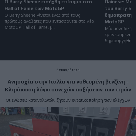
Ο Barry Sheene εισήχθη επίσημα στο
Dainese: Μο
Hall of Fame των MotoGP
του Barry S
Ο Barry Sheene γίνεται ένας από τους
δημοπρατηθεί
πρώτους αναβάτες που εντάσσονται στο νέο
MotoGP
MotoGP Hall of Fame, μ...
Μία μοναδική α
εμπνευσμένη απ
δημιουργήθηκε α
Επικαιρότητα
Ανησυχία στην Ιταλία για νοθευμένη βενζίνη -
Κλιμάκωση λόγω συνεχών αυξήσεων των τιμών
Οι ενώσεις καταναλωτών ζητούν εντατικοποίηση των ελέγχων