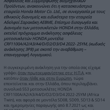
Ασφάλειας και Συμμόρφωσης Βιομηχανικών
Προϊόντων, ανακοινώνει ότι η κατασκευάστρια
εταιρεία Honda Motor Co. Ltd., σε συνεργασία με τους
εθνικούς διανομείς και ειδικότερα την εταιρεία
Αδελφοί Σαρακάκη ΑΕΒΜΕ, Επίσημο Εισαγωγέα και
Διανομέα των μοτοσυκλετών HONDA στην Ελλάδα,
εκτελεί πρόγραμμα ανάκλησης ασφάλειας
μοτοσυκλετών HONDA μοντέλα
CRF1100A/A2/A3/A4/D/D2/D3/D4 2022- 25ΥΜ, (κωδικός
ανάκλησης 3P8) με σκοπό την αναβάθμιση –
επανεγγραφή Λογισμικού.
Η συγκεκριμένη ανάκληση για την οποία σας είχαμε
γράψει
όταν πρωτοεμφανίστηκε στις Η.Π.Α.
και
κατόπιν
όταν ήλθε και στην Ευρώπη
, τώρα
επεκτείνεται και στην Ελλάδα, όπου περιλαμβάνει
συνολικά 553 μοτοσυκλέτες HONDA
CRF1100A/A2/A3/A4/D/D2/D3/D4 2022-25ΥΜ (Africa
Twin), και αφορά σε μοντέλα SD08, SD09, SD13 & SD14
και ημερομηνίες παραγωγής από 8.7.2021 ως και