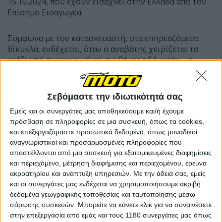
15.10.2024, που έχουν εισαχθεί στην Ελλάδα από τον
Επίσημο Εισαγωγέα.
Σύμφωνα με τον κατασκευαστή, στα επηρεαζόμενα
δίκυκλα, ενδέχεται, όταν ο αναβάτης χειρίζεται το
γκάζι υπό συγκεκριμένες συνθήκες οδήγησης, με
χαμηλή ταχύτητα και λειτουργία Ελέγχου Ανύψωσης
Εμπρός Τροχού (Wheelie Control) ενεργοποιημένη, να
προκύψει μη φυσιολογική οδική συμπεριφορά
Σεβόμαστε την ιδιωτικότητά σας
οχήματος και άναμμα της προειδοποιητικής λυχνίας
Εμείς και οι συνεργάτες μας αποθηκεύουμε και/ή έχουμε
του Συστήματος Ελέγχου Πρόσφυσης (Traction
πρόσβαση σε πληροφορίες σε μια συσκευή, όπως τα cookies,
Control). Κατά συνέπεια αυξάνονται οι πιθανότητες
και επεξεργαζόμαστε προσωπικά δεδομένα, όπως μοναδικοί
κινδύνων και πρόκλησης ατυχημάτων. Στην
αναγνωριστικοί και προσαρμοσμένες πληροφορίες που
χειρότερη περίπτωση θα μπορούσε να προκαλέσει
αποστέλλονται από μια συσκευή για εξατομικευμένες διαφημίσεις
απώλεια ελέγχου της μοτοσυκλέτας και πτώση του
και περιεχόμενο, μέτρηση διαφήμισης και περιεχομένου, έρευνα
αναβάτη. Ως εκ τούτου κρίνεται σκόπιμη και
ακροατηρίου και ανάπτυξη υπηρεσιών.
Με την άδειά σας, εμείς
απαραίτητη η "αναβάθμιση – επανεγγραφή
και οι συνεργάτες μας ενδέχεται να χρησιμοποιήσουμε ακριβή
Λογισμικού".
δεδομένα γεωγραφικής τοποθεσίας και ταυτοποίησης μέσω
σάρωσης συσκευών. Μπορείτε να κάνετε κλικ για να συναινέσετε
στην επεξεργασία από εμάς και τους 1180 συνεργάτες μας όπως
Μέχρι στιγμής, στην Ελλάδα, δεν έχει αναφερθεί καμία