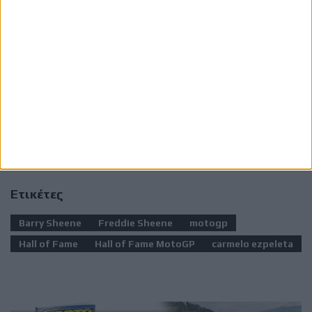
Το MotoGP Hall of Fame θεσπίστηκε το 2025
και
αποτελεί μία επιπλέον διάκριση για αναβάτες που
έχουν κατακτήσει τίτλους στην κορυφαία κατηγορία ή
έχουν σημειώσει τουλάχιστον 25 νίκες σε Grand Prix
MotoGP, τιμώντας τους κορυφαίους στην ιστορία του
θεσμού.
Ετικέτες
Barry Sheene
Freddie Sheene
motogp
Hall of Fame
Hall of Fame MotoGP
carmelo ezpeleta