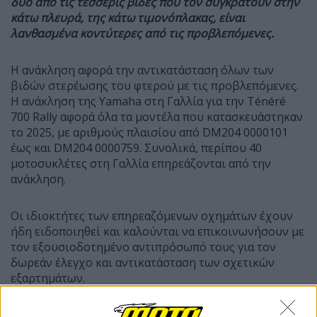
δύο από τις τέσσερις βίδες που τον συγκρατούν στην
κάτω πλευρά, της κάτω τιμονόπλακας, είναι
λανθασμένα κοντύτερες από τις προβλεπόμενες.
Η ανάκληση αφορά την αντικατάσταση όλων των
βιδών στερέωσης του φτερού με τις προβλεπόμενες.
Η ανάκληση της Yamaha στη Γαλλία για την Ténéré
700 Rally αφορά όλα τα μοντέλα που κατασκευάστηκαν
το 2025, με αριθμούς πλαισίου από DM204 0000101
έως και DM204 0000759. Συνολικά, περίπου 40
μοτοσυκλέτες στη Γαλλία επηρεάζονται από την
ανάκληση.
Οι ιδιοκτήτες των επηρεαζόμενων οχημάτων έχουν
ήδη ειδοποιηθεί και καλούνται να επικοινωνήσουν με
τον εξουσιοδοτημένο αντιπρόσωπό τους για τον
δωρεάν έλεγχο και αντικατάσταση των σχετικών
εξαρτημάτων.