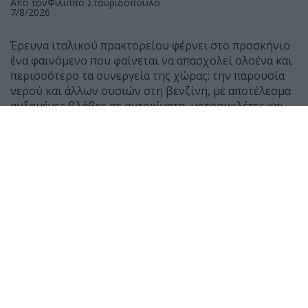
Από τον
Φίλιππο Σταυριδόπουλο
7/8/2026
Έρευνα ιταλικού πρακτορείου φέρνει στο προσκήνιο
ένα φαινόμενο που φαίνεται να απασχολεί ολοένα και
περισσότερο τα συνεργεία της χώρας: την παρουσία
νερού και άλλων ουσιών στη βενζίνη, με αποτέλεσμα
αυξημένες βλάβες σε αυτοκίνητα, μοτοσυκλέτες και
scooter.
Σύμφωνα με μαρτυρίες μηχανικών, τους τελευταίους
μήνες έχουν αυξηθεί αισθητά τα οχήματα που
φτάνουν στα συνεργεία μετά από ανεφοδιασμό,
παρουσιάζοντας δυσκολία εκκίνησης ή ακόμη και
πλήρη διακοπή λειτουργίας του κινητήρα.
Ο Giancarlo Lanza, ιδιοκτήτης συνεργείου στη Ρώμη,
δήλωσε χαρακτηριστικά ότι μέσα σε 50 χρόνια
εργασίας δεν είχε συναντήσει τόσα περιστατικά με
παρουσία νερού σε βενζίνη όσο τους τελευταίους έξι