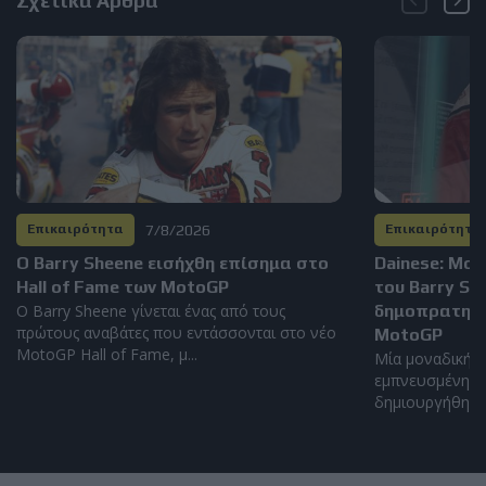
Σχετικά Άρθρα
7/8/2026
Επικαιρότητα
Επικαιρότητα
Ο Barry Sheene εισήχθη επίσημα στο
Dainese: Μο
Hall of Fame των MotoGP
του Barry S
Ο Barry Sheene γίνεται ένας από τους
δημοπρατηθεί
πρώτους αναβάτες που εντάσσονται στο νέο
MotoGP
MotoGP Hall of Fame, μ...
Μία μοναδική α
εμπνευσμένη απ
δημιουργήθηκε α