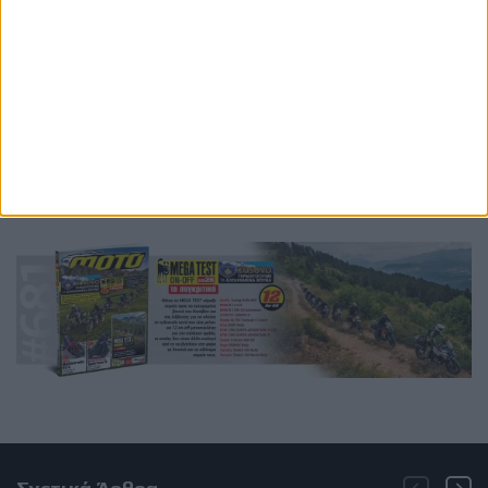
Ετικέτες
Barry Sheene
Freddie Sheene
motogp
Hall of Fame
Hall of Fame MotoGP
carmelo ezpeleta