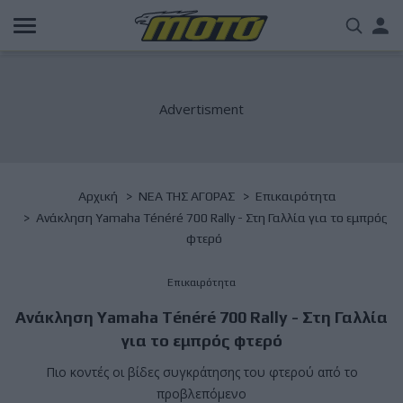
Παράκαμψη
Us
προς
το
acc
κυρίως
περιεχόμενο
me
Breadcrumb
Αρχική
NΕΑ ΤΗΣ ΑΓΟΡΑΣ
Επικαιρότητα
Ανάκληση Yamaha Ténéré 700 Rally - Στη Γαλλία για το εμπρός
φτερό
Επικαιρότητα
Ανάκληση Yamaha Ténéré 700 Rally - Στη Γαλλία
για το εμπρός φτερό
Πιο κοντές οι βίδες συγκράτησης του φτερού από το
προβλεπόμενο