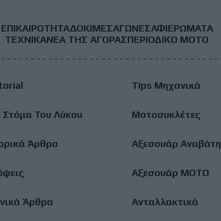
ΕΠΙΚΑΙΡΟΤΗΤΑ
ΔΟΚΙΜΕΣ
ΑΓΩΝΕΣ
ΑΦΙΕΡΩΜΑΤΑ
ooter
ΤΕΧΝΙΚΑ
ΝΕΑ ΤΗΣ ΑΓΟΡΑΣ
ΠΕΡΙΟΔΙΚΟ ΜΟΤΟ
ain
torial
Tips Μηχανικά
enu
 Στόμα Του Λύκου
Μοτοσυκλέτες
ορικά Άρθρα
Αξεσουάρ Αναβάτη
όψεις
Αξεσουάρ ΜΟΤΟ
νικά Άρθρα
Ανταλλακτικά