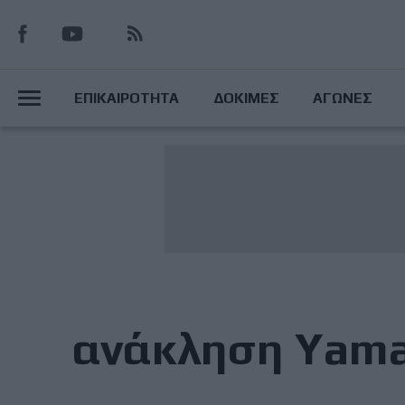
Παράκαμψη
προς
το
Main
κυρίως
ΕΠΙΚΑΙΡΟΤΗΤΑ
ΔΟΚΙΜΕΣ
ΑΓΩΝΕΣ
περιεχόμενο
Menu
ανάκληση Yam