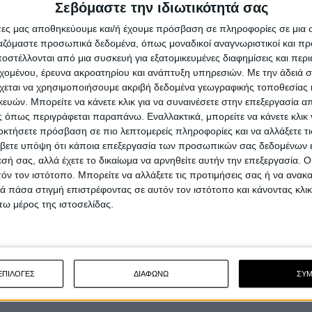
Σεβόμαστε την ιδιωτικότητά σας
XSR 700, Tracer 7, κ.α.
H Γενική Γραμματεία Βιομηχανίας και συγκεκριμένα το
άτες μας αποθηκεύουμε και/ή έχουμε πρόσβαση σε πληροφορίες σε μια
Τμήμα Γενικής Ασφάλειας Προϊόντων της Διεύθυνσης..
ργαζόμαστε προσωπικά δεδομένα, όπως μοναδικοί αναγνωριστικοί και 
στέλλονται από μια συσκευή για εξατομικευμένες διαφημίσεις και περ
εχομένου, έρευνα ακροατηρίου και ανάπτυξη υπηρεσιών.
Με την άδειά σα
χεται να χρησιμοποιήσουμε ακριβή δεδομένα γεωγραφικής τοποθεσίας 
ών. Μπορείτε να κάνετε κλικ για να συναινέσετε στην επεξεργασία απ
 όπως περιγράφεται παραπάνω. Εναλλακτικά, μπορείτε να κάνετε κλικ γ
οκτήσετε πρόσβαση σε πιο λεπτομερείς πληροφορίες και να αλλάξετε τι
βετε υπόψη ότι κάποια επεξεργασία των προσωπικών σας δεδομένων ε
εσή σας, αλλά έχετε το δικαίωμα να αρνηθείτε αυτήν την επεξεργασία. 
τόν τον ιστότοπο. Μπορείτε να αλλάξετε τις προτιμήσεις σας ή να ανακα
 πάσα στιγμή επιστρέφοντας σε αυτόν τον ιστότοπο και κάνοντας κλι
ω μέρος της ιστοσελίδας.
ΕΠΙΛΟΓΕΣ
ΔΙΑΦΩΝΩ
ΣΥ