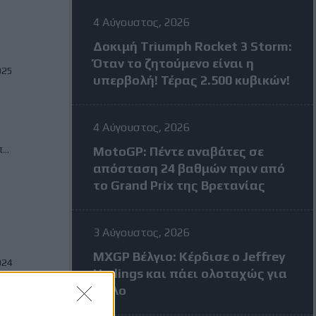
4 Αύγουστος, 2026
Δοκιμή Triumph Rocket 3 Storm:
Όταν το ζητούμενο είναι η
025
υπερβολή! Τέρας 2.500 κυβικών!
4 Αύγουστος, 2026
..
MotoGP: Πέντε αναβάτες σε
απόσταση 24 βαθμών πριν από
το Grand Prix της Βρετανίας
3 Αύγουστος, 2026
MXGP Βέλγιο: Κέρδισε ο Jeffrey
024
Herlings και πάει ολοταχώς για
τίτλο
,