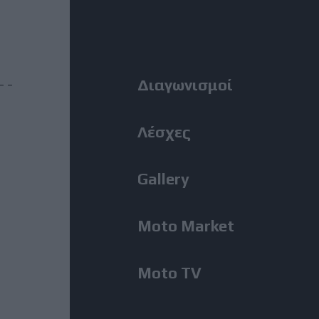
Η Αλεξανδρούπολη ο τρίτος
Right
σταθμός της κοινής δράσης
ΑΜΟΤΟΕ και ΜΟΤΟΕ για την
οδική ασφάλεια
Menu
Διαγωνισμοί
31 Ιούλιος, 2026
ΜοtoGP: Θετικά νέα για τον
Λέσχες
Bezzecchi - Επέστρεψε στις
δοκιμές ενόψει Silverstone
Gallery
31 Ιούλιος, 2026
Moto Market
MotoGP: Ο Lecuona θα
αντικαταστήσει τον Aldeguer
στο Silverstone
Moto TV
31 Ιούλιος, 2026