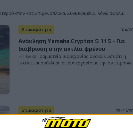
τερού στην κάτω τιμονόπλακα. Συγκεκριμένα, λόγω σφάλμ...
Επικαιρότητα
3/4/2
Ανάκληση Yamaha Crypton S 115 - Για
διάβρωση στην αντλία φρένου
H Γενική Γραμματεία Βιομηχανίας ανακοίνωσε ότι η
εκτελείται ανάκληση σε συνεργασία με την αντιπρόσωπ.
Επικαιρότητα
25/11/2
Ανάκληση Yamaha και στην Ελλάδα σε
1.771 μοτοσυκλέτες - MT-07, Tenere 700