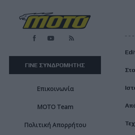
F
M
Edi
M
ΓΙΝΕ ΣΥΝΔΡΟΜΗΤΗΣ
Στο
Ιστ
Επικοινωνία
Απ
ΜΟΤΟ Team
Τεχ
Πολιτική Απορρήτου