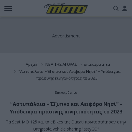
Παράκαμψη
Us
προς
το
acc
κυρίως
περιεχόμενο
me
Breadcrumb
Αρχική
NΕΑ ΤΗΣ ΑΓΟΡΑΣ
Επικαιρότητα
“Αστυπάλαια – Έξυπνο και Αειφόρο Νησί” - Υπόδειγμα
πράσινης κινητικότητας το 2023
Επικαιρότητα
“Αστυπάλαια – Έξυπνο και Αειφόρο Νησί” -
Υπόδειγμα πράσινης κινητικότητας το 2023
Tα Seat MO 125 και τα eBikes της Ducati πρωτοστάτησαν στην
υπηρεσία vehicle sharing “astyGO”