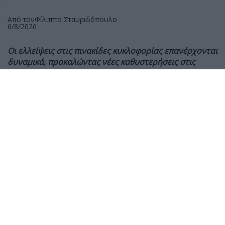
Από τον
Φίλιππο Σταυριδόπουλο
6/8/2026
Οι ελλείψεις στις πινακίδες κυκλοφορίας επανέρχονται
δυναμικά, προκαλώντας νέες καθυστερήσεις στις
ταξινομήσεις και στις παραδόσεις καινούργιων
οχημάτων. Το πρόβλημα, που το MOTO είχε αναδείξει
εδώ και μήνες, όχι μόνο δεν λύθηκε, αλλά πλέον
επηρεάζει ολόκληρη την αγορά, από τις μοτοσυκλέτες
έως τα αυτοκίνητα.
Δυστυχώς η πραγματικότητα έρχεται να επιβεβαιώσει
τις προβλέψεις. Οι ελλείψεις στις πινακίδες
κυκλοφορίας έχουν επανεμφανιστεί, με αποτέλεσμα
πολλές Διευθύνσεις Μεταφορών να αδυνατούν να
ολοκληρώσουν τις ταξινομήσεις νέων οχημάτων και
οι αντιπροσωπείες εν σειρά, να μην μπορούν να
πραγματοποιήσουν παραδόσεις στους πελάτες τους.