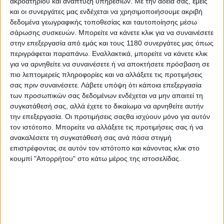
ακροατηρίου και ανάπτυξη υπηρεσιών.
Με την άδειά σας, εμείς
μετακίνησης μέσω της πρωτοποριακής εφαρμογής
και οι συνεργάτες μας ενδέχεται να χρησιμοποιήσουμε ακριβή
“astyMOVE” αγκαλιάστηκε από ακόμα περισσότερους
δεδομένα γεωγραφικής τοποθεσίας και ταυτοποίησης μέσω
κατοίκους και επισκέπτες του νησιού στη δεύτερη
σάρωσης συσκευών. Μπορείτε να κάνετε κλικ για να συναινέσετε
χρονιά πλήρους εφαρμογής του.
στην επεξεργασία από εμάς και τους 1180 συνεργάτες μας όπως
περιγράφεται παραπάνω. Εναλλακτικά, μπορείτε να κάνετε κλικ
Η υπηρεσία vehicle sharing “astyGO” πρόσφερε κατά
για να αρνηθείτε να συναινέσετε ή να αποκτήσετε πρόσβαση σε
τους καλοκαιρινούς μήνες την δυνατότητα επιλογής
πιο λεπτομερείς πληροφορίες και να αλλάξετε τις προτιμήσεις
διαμοιρασμού των ηλεκτρικών αυτοκινήτων ID.3 της
σας πριν συναινέσετε.
Λάβετε υπόψη ότι κάποια επεξεργασία
Volkswagen, των eScooters SEAT MO 125 και των
των προσωπικών σας δεδομένων ενδέχεται να μην απαιτεί τη
eBikes της Ducati για σχεδόν 900 χρήσεις, μια αύξηση
συγκατάθεσή σας, αλλά έχετε το δικαίωμα να αρνηθείτε αυτήν
84% σε σχέση με το 2022.
την επεξεργασία. Οι προτιμήσεις σαςθα ισχύουν μόνο για αυτόν
τον ιστότοπο. Μπορείτε να αλλάξετε τις προτιμήσεις σας ή να
ανακαλέσετε τη συγκατάθεσή σας ανά πάσα στιγμή
H Kosmocar και τo οικοσύστημα Έξυπνης
επιστρέφοντας σε αυτόν τον ιστότοπο και κάνοντας κλικ στο
κινητικότητας “astyMOVE” έχει λάβει κορυφαίες
κουμπί "Απορρήτου" στο κάτω μέρος της ιστοσελίδας.
διακρίσεις από έγκριτους θεσμικούς οργανισμούς,
όπως: