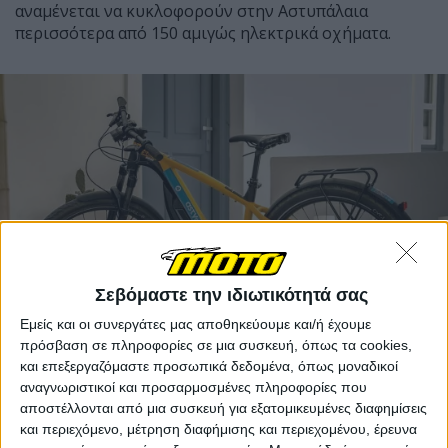
αναμένεται να κυκλοφορούν στην Αστυπάλαια
περισσότερα από 150 αμιγώς ηλεκτρικά οχήματα.
Σεβόμαστε την ιδιωτικότητά σας
Εμείς και οι συνεργάτες μας αποθηκεύουμε και/ή έχουμε
πρόσβαση σε πληροφορίες σε μια συσκευή, όπως τα cookies,
και επεξεργαζόμαστε προσωπικά δεδομένα, όπως μοναδικοί
αναγνωριστικοί και προσαρμοσμένες πληροφορίες που
Στον πυλώνα της έξυπνης κινητικότητας, το
αποστέλλονται από μια συσκευή για εξατομικευμένες διαφημίσεις
και περιεχόμενο, μέτρηση διαφήμισης και περιεχομένου, έρευνα
καινοτόμο οικοσύστημα έξυπνης και οικολογικής