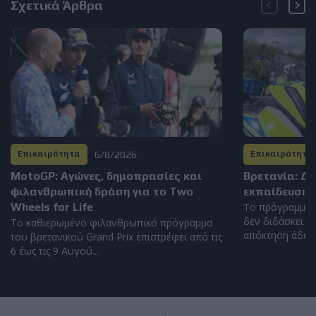
Σχετικά Άρθρα
6/8/2026
Επικαιρότητα
Επικαιρότητα
MotoGP: Αγώνες, δημοπρασίες και
Βρετανία: Δ
φιλανθρωπική δράση για το Two
εκπαίδευση 
Wheels for Life
Το πρόγραμμα 
δεν διδάσκει η
Το καθιερωμένο φιλανθρωπικό πρόγραμμα
απόκτηση άδειας
του βρετανικού Grand Prix επιστρέφει από τις
6 έως τις 9 Αυγού...