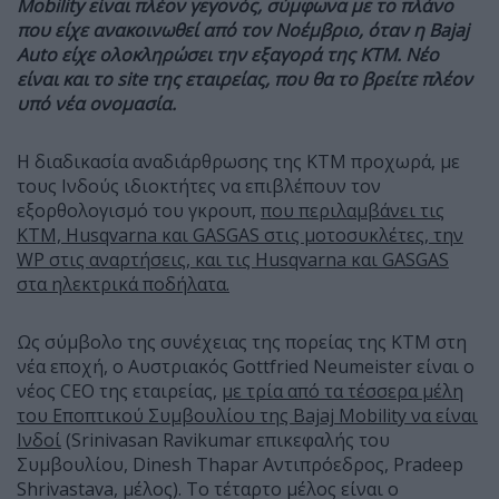
Mobility είναι πλέον γεγονός, σύμφωνα με το πλάνο
που είχε ανακοινωθεί από τον Νοέμβριο, όταν η Bajaj
Auto είχε ολοκληρώσει την εξαγορά της ΚΤΜ. Νέο
είναι και το site της εταιρείας, που θα το βρείτε πλέον
υπό νέα ονομασία.
Η διαδικασία αναδιάρθρωσης της ΚΤΜ προχωρά, με
τους Ινδούς ιδιοκτήτες να επιβλέπουν τον
εξορθολογισμό του γκρουπ,
που περιλαμβάνει τις
KTM, Husqvarna και GASGAS στις μοτοσυκλέτες, την
WP στις αναρτήσεις, και τις Husqvarna και GASGAS
στα ηλεκτρικά ποδήλατα.
Ως σύμβολο της συνέχειας της πορείας της ΚΤΜ στη
νέα εποχή, ο Αυστριακός Gottfried Neumeister είναι ο
νέος CEO της εταιρείας,
με τρία από τα τέσσερα μέλη
του Εποπτικού Συμβουλίου της Bajaj Mobility να είναι
Ινδοί
(Srinivasan Ravikumar επικεφαλής του
Συμβουλίου, Dinesh Thapar Αντιπρόεδρος, Pradeep
Shrivastava, μέλος). Το τέταρτο μέλος είναι ο