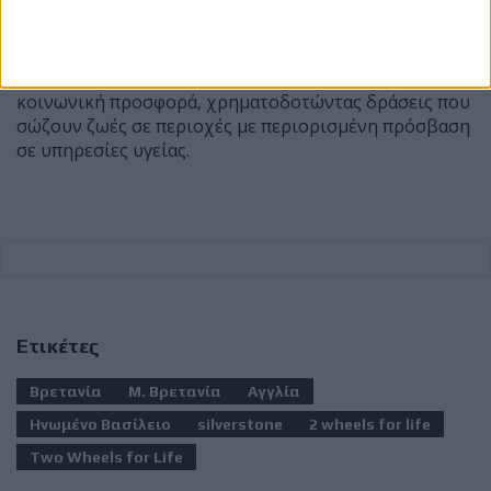
Το GP of Champions αποτελεί μία από τις
σημαντικότερες παράλληλες εκδηλώσεις του
βρετανικού Grand Prix, αποδεικνύοντας ότι ο κόσμος
των MotoGP μπορεί να συνδυάζει το θέαμα με την
κοινωνική προσφορά, χρηματοδοτώντας δράσεις που
σώζουν ζωές σε περιοχές με περιορισμένη πρόσβαση
σε υπηρεσίες υγείας.
Ετικέτες
Βρετανία
Μ. Βρετανία
Αγγλία
Ηνωμένο Βασίλειο
silverstone
2 wheels for life
Two Wheels for Life