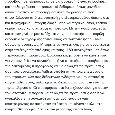
πρόσβαση σε πληροφορίες σε μια συσκευή, όπως τα cookies,
στις KTM, Husqvarna και GASGAS, κερδίζοντας τους
και επεξεργαζόμαστε προσωπικά δεδομένα, όπως μοναδικοί
υπόλοιπους Ινδούς με μεγάλη διαφορά σε κύρος και
αναγνωριστικοί και προσαρμοσμένες πληροφορίες που
στρατηγική, αφήνοντας τις δικές της μοτοσυκλέτες
αποστέλλονται από μια συσκευή για εξατομικευμένες διαφημίσεις
χαμηλού budget να αφορούν κυρίως την Ινδία και ένα
και περιεχόμενο, μέτρηση διαφήμισης και περιεχομένου, έρευνα
πολύ μικρό μέρος της ευρωπαϊκής αγοράς ως...
ακροατηρίου και ανάπτυξη υπηρεσιών.
Με την άδειά σας, εμείς
συμπλήρωμα.
και οι συνεργάτες μας ενδέχεται να χρησιμοποιήσουμε ακριβή
δεδομένα γεωγραφικής τοποθεσίας και ταυτοποίησης μέσω
σάρωσης συσκευών. Μπορείτε να κάνετε κλικ για να συναινέσετε
Ας μην ξεχνάμε πως η Bajaj έχει επενδύσει και στην
στην επεξεργασία από εμάς και τους 1180 συνεργάτες μας όπως
Triumph κατασκευάζοντας μαζί τους τα μικρά 400άρια.
περιγράφεται παραπάνω. Εναλλακτικά, μπορείτε να κάνετε κλικ
Με τον τρόπο αυτό η Ευρωπαϊκή πορεία της Bajaj,
για να αρνηθείτε να συναινέσετε ή να αποκτήσετε πρόσβαση σε
κάτι πάρα πολύ σημαντικό για λόγους εσωτερικής
πιο λεπτομερείς πληροφορίες και να αλλάξετε τις προτιμήσεις
κατανάλωσης στην μεγαλύτερη αγορά μοτοσυκλέτας
σας πριν συναινέσετε.
Λάβετε υπόψη ότι κάποια επεξεργασία
του κόσμου, προχωρά με τρόπο διαφορετικό των
των προσωπικών σας δεδομένων ενδέχεται να μην απαιτεί τη
υπολοίπων δύο βασικών παικτών.
συγκατάθεσή σας, αλλά έχετε το δικαίωμα να αρνηθείτε αυτήν
την επεξεργασία. Οι προτιμήσεις σαςθα ισχύουν μόνο για αυτόν
τον ιστότοπο. Μπορείτε να αλλάξετε τις προτιμήσεις σας ή να
Η Hero είναι η εταιρεία με την μεγαλύτερη
ανακαλέσετε τη συγκατάθεσή σας ανά πάσα στιγμή
ρευστότητα που έχει υπάρξει στην ιστορία της
επιστρέφοντας σε αυτόν τον ιστότοπο και κάνοντας κλικ στο
μοτοσυκλέτας. Βρίσκονται στην δεύτερη θέση
κουμπί "Απορρήτου" στο κάτω μέρος της ιστοσελίδας.
παγκοσμίως μετά την Honda, έχοντας ξεπεράσει σε