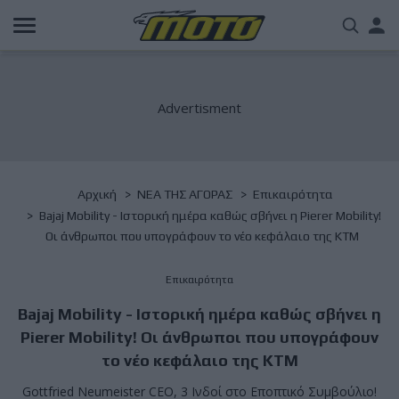
Παράκαμψη
Us
προς
το
acc
κυρίως
περιεχόμενο
me
Breadcrumb
Αρχική
NΕΑ ΤΗΣ ΑΓΟΡΑΣ
Επικαιρότητα
Bajaj Mobility - Ιστορική ημέρα καθώς σβήνει η Pierer Mobility!
Οι άνθρωποι που υπογράφουν το νέο κεφάλαιο της ΚΤΜ
Επικαιρότητα
Bajaj Mobility - Ιστορική ημέρα καθώς σβήνει η
Pierer Mobility! Οι άνθρωποι που υπογράφουν
το νέο κεφάλαιο της ΚΤΜ
Gottfried Neumeister CEO, 3 Ινδοί στο Εποπτικό Συμβούλιο!