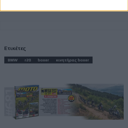
Ετικέτες
BMW
r20
boxer
κινητήρας boxer