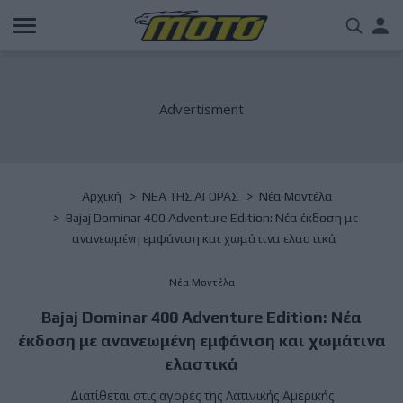
Παράκαμψη
Us
προς
το
acc
κυρίως
περιεχόμενο
me
Breadcrumb
Αρχική
NΕΑ ΤΗΣ ΑΓΟΡΑΣ
Νέα Μοντέλα
Bajaj Dominar 400 Adventure Edition: Νέα έκδοση με
ανανεωμένη εμφάνιση και χωμάτινα ελαστικά
Νέα Μοντέλα
Bajaj Dominar 400 Adventure Edition: Νέα
έκδοση με ανανεωμένη εμφάνιση και χωμάτινα
ελαστικά
Διατίθεται στις αγορές της Λατινικής Αμερικής