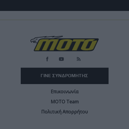
Νέα Μοντέλα
Kawasaki συνεχίζει τις Ninja ZX-4R, ZX-4RR,
ZX-6R 636 και Ninja 500 και το 2027
Περνάνε στην νέα γκάμα των πράσινων για το ερχόμενο έτος
Facebook
Twitter
Email