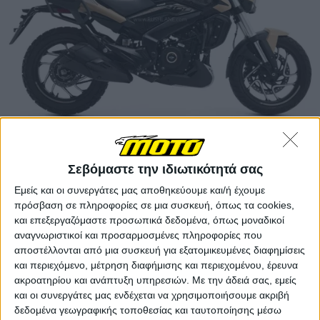
Η σημαντικότερη διαφοροποίηση αφορά την
αισθητική. Η Adventure Edition διατίθεται σε
Σεβόμαστε την ιδιωτικότητά σας
αποκλειστική μπεζ απόχρωση, η οποία συνδυάζεται
με γραφικά στο ρεζερβουάρ και στα πλαϊνά
Εμείς και οι συνεργάτες μας αποθηκεύουμε και/ή έχουμε
καλύμματα, καθώς και λογότυπο "400" που δεν
πρόσβαση σε πληροφορίες σε μια συσκευή, όπως τα cookies,
υπάρχει στις υπόλοιπες εκδόσεις. Η Tour έκδοση
και επεξεργαζόμαστε προσωπικά δεδομένα, όπως μοναδικοί
συνεχίζει να προσφέρεται σε χρώμα Sparkling Black.
αναγνωριστικοί και προσαρμοσμένες πληροφορίες που
αποστέλλονται από μια συσκευή για εξατομικευμένες διαφημίσεις
και περιεχόμενο, μέτρηση διαφήμισης και περιεχομένου, έρευνα
Πέρα όμως από την εμφάνιση, η Dominar 400
ακροατηρίου και ανάπτυξη υπηρεσιών.
Με την άδειά σας, εμείς
Adventure Edition ή Tera (καμία σχέση με την
και οι συνεργάτες μας ενδέχεται να χρησιμοποιήσουμε ακριβή
ομώνυμη bimota) αποκτά πρόσθετο ταξιδιωτικό
δεδομένα γεωγραφικής τοποθεσίας και ταυτοποίησης μέσω
εξοπλισμό. Στη σχάρα αποσκευών έχουν προστεθεί