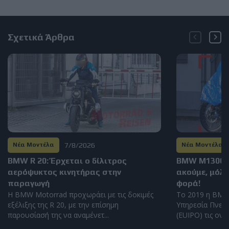
Σχετικά Άρθρα
7/8/2026
Νέα Μοντέλα
Νέα Μοντέλα
BMW R 20: Έρχεται ο δίλιτρος
BMW M1300GS
αερόψυκτος κινητήρας στην
ακούμε, μόλι
παραγωγή
φορά!
Η BMW Motorrad προχωράει με τις δοκιμές
Το 2019 η BMW
εξέλιξης της R 20, με την επίσημη
Υπηρεσία Πνευμ
παρουσίασή της να αναμένετ...
(EUIPO) τις ονομ