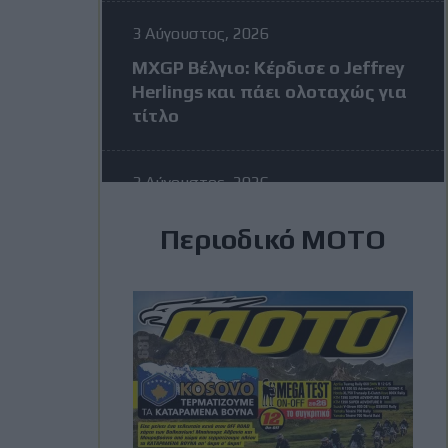
3 Αύγουστος, 2026
MXGP Βέλγιο: Κέρδισε ο Jeffrey
Herlings και πάει ολοταχώς για
τίτλο
3 Αύγουστος, 2026
MotoGP: Η KTM σκέφτεται να
Περιοδικό ΜΟΤΟ
διώξει τον Vinales στην μέση
της σεζόν – Η απάντηση του
Ισπανού
3 Αύγουστος, 2026
Romaniacs: Τελικά
αποτελέσματα ανά κατηγορία –
Τι θέσεις πήραν οι Έλληνες