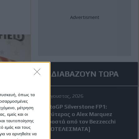
ΔΙΑΒΑΖΟΥΝ ΤΩΡΑ
 συσκευή, όπως τα
7 Αύγουστος, 2026
προσαρμοσμένες
MotoGP Silverstone FP1:
ιεχόμενο, μέτρηση
Ταχύτερος ο Alex Marquez
ς, εμείς και οι
και ταυτοποίησης
μπροστά από τον Bezzecchi
ό εμάς και τους
[ΑΠΟΤΕΛΕΣΜΑΤΑ]
ια να αρνηθείτε να