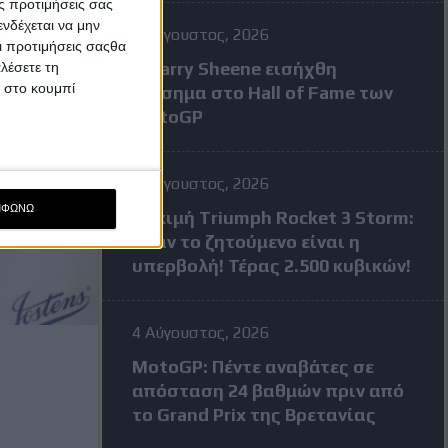
ς προτιμήσεις σας
νδέχεται να μην
7 Αύγουστος, 2026
Οι προτιμήσεις σαςθα
Ο Barry Sheene εισήχθη
λέσετε τη
κ στο κουμπί
επίσημα στο Hall of Fame των
MotoGP
4 Αύγουστος, 2026
ΜΦΩΝΩ
Δοκιμή Triumph Rocket 3 Storm:
Όταν το ζητούμενο είναι η
υπερβολή! Τέρας 2.500 κυβικών!
4 Αύγουστος, 2026
MotoGP: Πέντε αναβάτες σε
απόσταση 24 βαθμών πριν από
το Grand Prix της Βρετανίας