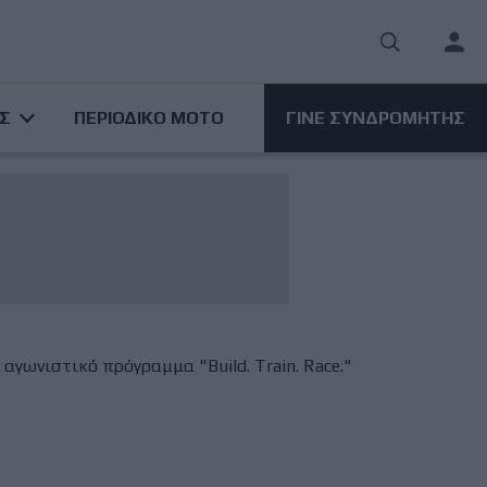
User
acco
ΑΣ
ΠΕΡΙΟΔΙΚΟ ΜΟΤΟ
ΓΙΝΕ ΣΥΝΔΡΟΜΗΤΗΣ
men
 αγωνιστικό πρόγραμμα "Build. Train. Race."