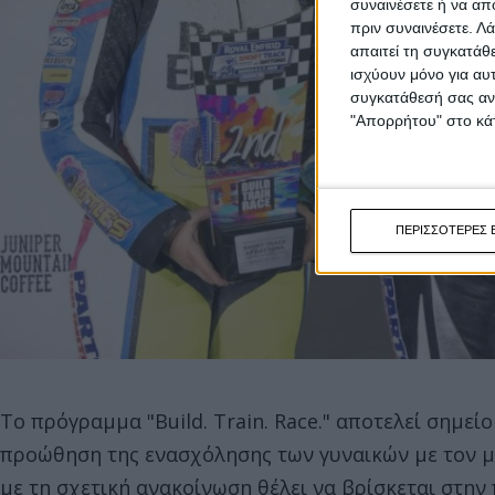
συναινέσετε ή να απ
πριν συναινέσετε.
Λά
απαιτεί τη συγκατάθ
ισχύουν μόνο για αυ
συγκατάθεσή σας ανά
"Απορρήτου" στο κάτ
ΠΕΡΙΣΣΟΤΕΡΕΣ 
Το πρόγραμμα "Build. Train. Race." αποτελεί σημεί
προώθηση της ενασχόλησης των γυναικών με τον μ
με τη σχετική ανακοίνωση θέλει να βρίσκεται στη