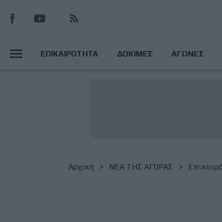
Παράκαμψη
προς
το
Main
κυρίως
ΕΠΙΚΑΙΡΟΤΗΤΑ
ΔΟΚΙΜΕΣ
ΑΓΩΝΕΣ
περιεχόμενο
Menu
Breadcrumb
Αρχική
NΕΑ ΤΗΣ ΑΓΟΡΑΣ
Επικαιρ