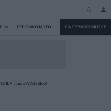
User
acco
ΑΣ
ΠΕΡΙΟΔΙΚΟ ΜΟΤΟ
ΓΙΝΕ ΣΥΝΔΡΟΜΗΤΗΣ
men
ν HONDA τύπου WW125EX2