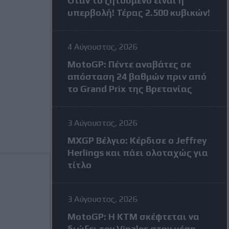
Όταν το ζητούμενο είναι η
υπερβολή! Τέρας 2.500 κυβικών!
4 Αύγουστος, 2026
MotoGP: Πέντε αναβάτες σε
απόσταση 24 βαθμών πριν από
το Grand Prix της Βρετανίας
3 Αύγουστος, 2026
MXGP Βέλγιο: Κέρδισε ο Jeffrey
Herlings και πάει ολοταχώς για
τίτλο
3 Αύγουστος, 2026
MotoGP: Η KTM σκέφτεται να
διώξει τον Vinales στην μέση