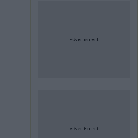
Jorge Martin: "Η Aprilia θα κάνει
τα πάντα για να κερδίσω τον
τίτλο"
31 Ιούλιος, 2026
ΑΜΟΤΟΕ: Επιτυχίες Ελλήνων
αθλητών στο Βαλκανικό
Πρωτάθλημα Ταχύτητας και
σημαντικές διεθνείς
συμμετοχές
31 Ιούλιος, 2026
Η Αλεξανδρούπολη ο τρίτος
σταθμός της κοινής δράσης
ΑΜΟΤΟΕ και ΜΟΤΟΕ για την
οδική ασφάλεια