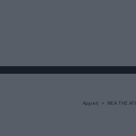
Breadcrumb
Αρχική
NΕΑ ΤΗΣ ΑΓ