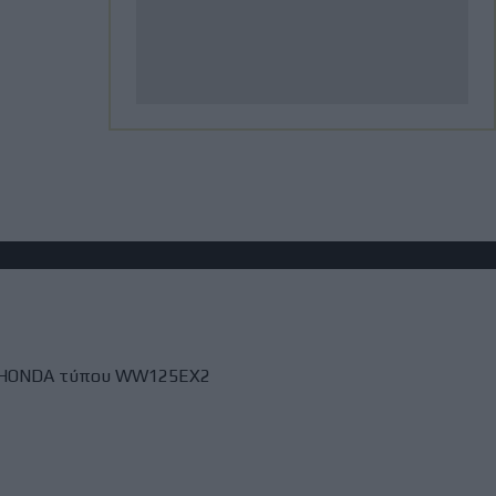
31 Ιούλιος, 2026
ΜοtoGP: Θετικά νέα για τον
Bezzecchi - Επέστρεψε στις
δοκιμές ενόψει Silverstone
31 Ιούλιος, 2026
MotoGP: Ο Lecuona θα
αντικαταστήσει τον Aldeguer
στο Silverstone
ν HONDA τύπου WW125EX2
31 Ιούλιος, 2026
BMW M1300GS: Από το 2019 το
ακούμε, μόλις εμφανίστηκε για
πρώτη φορά!