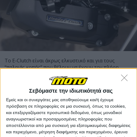
Το E-Clutch είναι άκρως ελκυστικό και για τους
“παλαιάς κοπής” που θέλουν να έχουν τον πλήρη
έλεγχο του συμπλέκτη μέσω της αριστερής μανέτας,
όμως μέσα στην πόλη και στο συνεχές “σταμάτα-
ξεκίνα” το να κουράζεις το αριστερό σου χέρι
Σεβόμαστε την ιδιωτικότητά σας
ιδιαίτερο λόγο δεν έχει κανένα νόημα.
Εμείς και οι συνεργάτες μας αποθηκεύουμε και/ή έχουμε
πρόσβαση σε πληροφορίες σε μια συσκευή, όπως τα cookies,
και επεξεργαζόμαστε προσωπικά δεδομένα, όπως μοναδικοί
αναγνωριστικοί και προσαρμοσμένες πληροφορίες που
αποστέλλονται από μια συσκευή για εξατομικευμένες διαφημίσεις
και περιεχόμενο, μέτρηση διαφήμισης και περιεχομένου, έρευνα