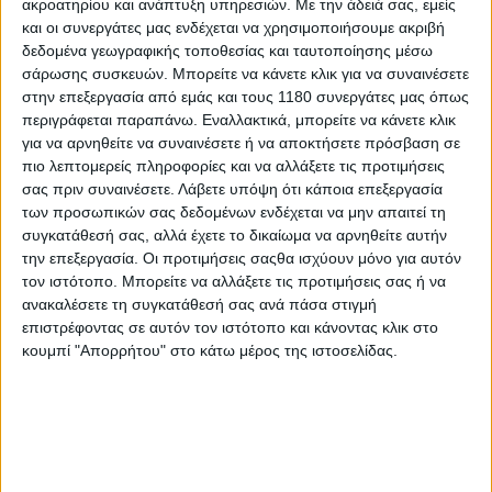
ακροατηρίου και ανάπτυξη υπηρεσιών.
Με την άδειά σας, εμείς
και οι συνεργάτες μας ενδέχεται να χρησιμοποιήσουμε ακριβή
δεδομένα γεωγραφικής τοποθεσίας και ταυτοποίησης μέσω
σάρωσης συσκευών. Μπορείτε να κάνετε κλικ για να συναινέσετε
στην επεξεργασία από εμάς και τους 1180 συνεργάτες μας όπως
περιγράφεται παραπάνω. Εναλλακτικά, μπορείτε να κάνετε κλικ
για να αρνηθείτε να συναινέσετε ή να αποκτήσετε πρόσβαση σε
πιο λεπτομερείς πληροφορίες και να αλλάξετε τις προτιμήσεις
σας πριν συναινέσετε.
Λάβετε υπόψη ότι κάποια επεξεργασία
των προσωπικών σας δεδομένων ενδέχεται να μην απαιτεί τη
συγκατάθεσή σας, αλλά έχετε το δικαίωμα να αρνηθείτε αυτήν
την επεξεργασία. Οι προτιμήσεις σαςθα ισχύουν μόνο για αυτόν
Το σύστημα που αυτοματοποιεί τον έλεγχο του
τον ιστότοπο. Μπορείτε να αλλάξετε τις προτιμήσεις σας ή να
συμπλέκτη και κάνει τα ακούσια σβησίματα του
ανακαλέσετε τη συγκατάθεσή σας ανά πάσα στιγμή
κινητήρα παρελθόν μπορούμε τώρα να το βρούμε και
επιστρέφοντας σε αυτόν τον ιστότοπο και κάνοντας κλικ στο
στις Transalp XL750 και το CB750 Hornet, οι οποίες
κουμπί "Απορρήτου" στο κάτω μέρος της ιστοσελίδας.
είναι τώρα διαθέσιμες στην ελληνική αγορά και
μάλιστα άμεσα, ενώ η διαφορά στην τιμή έναντι των
στάνταρ εκδόσεων που δεν έχουν το σύστημα είναι
πολύ μικρή.