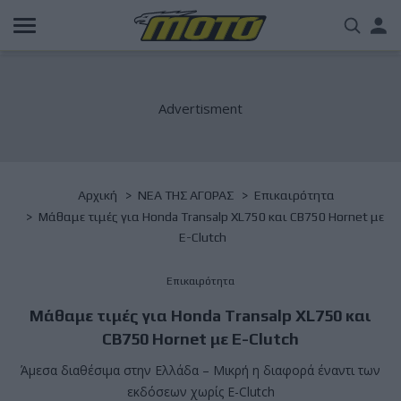
Παράκαμψη
Us
προς
το
acc
κυρίως
περιεχόμενο
me
Breadcrumb
Αρχική
NΕΑ ΤΗΣ ΑΓΟΡΑΣ
Επικαιρότητα
Μάθαμε τιμές για Honda Transalp XL750 και CB750 Hornet με
E-Clutch
Επικαιρότητα
Μάθαμε τιμές για Honda Transalp XL750 και
CB750 Hornet με E-Clutch
Άμεσα διαθέσιμα στην Ελλάδα – Μικρή η διαφορά έναντι των
εκδόσεων χωρίς E-Clutch