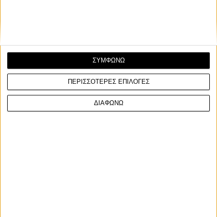
Το μετάλλιο παρέλαβε ο γιος του, Freddie Sheene
ΣΥΜΦΩΝΩ
ΠΕΡΙΣΣΟΤΕΡΕΣ ΕΠΙΛΟΓΕΣ
ΔΙΑΦΩΝΩ
Facebook
Twitter
Email
Από τον
Φίλιππο Σταυριδόπουλο
7/8/2026
Ο Barry Sheene γίνεται ένας από τους πρώτους
αναβάτες που εντάσσονται στο νέο MotoGP Hall of