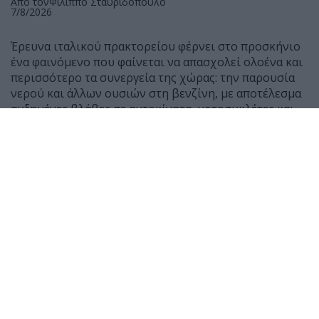
Από τον
Φίλιππο Σταυριδόπουλο
7/8/2026
Έρευνα ιταλικού πρακτορείου φέρνει στο προσκήνιο
ένα φαινόμενο που φαίνεται να απασχολεί ολοένα και
περισσότερο τα συνεργεία της χώρας: την παρουσία
νερού και άλλων ουσιών στη βενζίνη, με αποτέλεσμα
αυξημένες βλάβες σε αυτοκίνητα, μοτοσυκλέτες και
scooter.
Σύμφωνα με μαρτυρίες μηχανικών, τους τελευταίους
μήνες έχουν αυξηθεί αισθητά τα οχήματα που
φτάνουν στα συνεργεία μετά από ανεφοδιασμό,
παρουσιάζοντας δυσκολία εκκίνησης ή ακόμη και
πλήρη διακοπή λειτουργίας του κινητήρα.
Ο Giancarlo Lanza, ιδιοκτήτης συνεργείου στη Ρώμη,
δήλωσε χαρακτηριστικά ότι μέσα σε 50 χρόνια
εργασίας δεν είχε συναντήσει τόσα περιστατικά με
παρουσία νερού σε βενζίνη όσο τους τελευταίους έξι