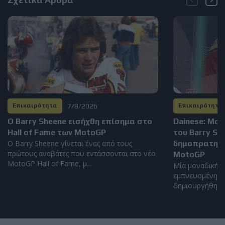
7/8/2026
Επικαιρότητα
Επικαιρότητα
Ο Barry Sheene εισήχθη επίσημα στο
Dainese: Μο
Hall of Fame των MotoGP
του Barry S
Ο Barry Sheene γίνεται ένας από τους
δημοπρατηθεί
πρώτους αναβάτες που εντάσσονται στο νέο
MotoGP
MotoGP Hall of Fame, μ...
Μία μοναδική α
εμπνευσμένη απ
δημιουργήθηκε α