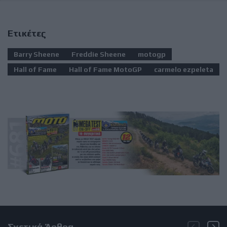
Ετικέτες
Barry Sheene
Freddie Sheene
motogp
Hall of Fame
Hall of Fame MotoGP
carmelo ezpeleta
Σχετικά Άρθρα