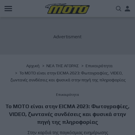
Παράκαμψη
Us
προς
το
acc
κυρίως
περιεχόμενο
me
Breadcrumb
Αρχική
NΕΑ ΤΗΣ ΑΓΟΡΑΣ
Επικαιρότητα
Το ΜΟΤΟ είναι στην EICMA 2023: Φωτογραφίες, VIDEO,
ζωντανές συνδέσεις και φυσικά στην πηγή της πληροφορίας
Επικαιρότητα
Το ΜΟΤΟ είναι στην EICMA 2023: Φωτογραφίες,
VIDEO, ζωντανές συνδέσεις και φυσικά στην
πηγή της πληροφορίας
Στην καρδιά της παγκόσμιας ενημέρωσης