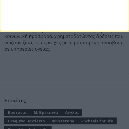
Το GP of Champions αποτελεί μία από τις
σημαντικότερες παράλληλες εκδηλώσεις του
βρετανικού Grand Prix, αποδεικνύοντας ότι ο κόσμος
των MotoGP μπορεί να συνδυάζει το θέαμα με την
κοινωνική προσφορά, χρηματοδοτώντας δράσεις που
σώζουν ζωές σε περιοχές με περιορισμένη πρόσβαση
σε υπηρεσίες υγείας.
Ετικέτες
Βρετανία
Μ. Βρετανία
Αγγλία
Ηνωμένο Βασίλειο
silverstone
2 wheels for life