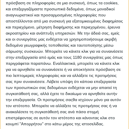
πρόσβαση σε πληροφορίες σε μια συσκευή, όπως τα cookies,
φρεσκάρει τα τρικύλινδρα MT-09 και προσθέτει νέα
και επεξεργαζόμαστε προσωπικά δεδομένα, όπως μοναδικοί
μοντέλα στην οικογένεια.
Η Ducati
σοκάρισε τους
αναγνωριστικοί και προσαρμοσμένες πληροφορίες που
πάντες με τα μονοκύλινδρα Supermoto και Motocross.
αποστέλλονται από μια συσκευή για εξατομικευμένες διαφημίσεις
Η KTM
θέλει να ταράξει τα νερά στη μεσαία κατηγορία
και περιεχόμενο, μέτρηση διαφήμισης και περιεχομένου, έρευνα
και φυσικά να μην ξεχνάμε πλέον τους κατασκευαστές
ακροατηρίου και ανάπτυξη υπηρεσιών.
Με την άδειά σας, εμείς
από την Κίνα, με την
CFMOTO
να παρουσιάζει
και οι συνεργάτες μας ενδέχεται να χρησιμοποιήσουμε ακριβή
δικύλινδροι on-off στην Α2 κατηγορία, την
VOGE
να
δεδομένα γεωγραφικής τοποθεσίας και ταυτοποίησης μέσω
έχει On-Off στα 900 κυβικά, την
KOVE
να έρχεται
σάρωσης συσκευών. Μπορείτε να κάνετε κλικ για να συναινέσετε
επίσημα πλέον στην Ελλάδα έχοντας και αυτή On-Off
στην επεξεργασία από εμάς και τους 1180 συνεργάτες μας όπως
με 800 κυβικά… Ένας πραγματικός οργασμός, που
περιγράφεται παραπάνω. Εναλλακτικά, μπορείτε να κάνετε κλικ
συμπληρώνεται από πρωτότυπα plug-in Hybrid,
για να αρνηθείτε να συναινέσετε ή να αποκτήσετε πρόσβαση σε
εξωτικά superbike και ό,τι άλλο χωράει ο νους και η
πιο λεπτομερείς πληροφορίες και να αλλάξετε τις προτιμήσεις
φαντασία. H Fantic έκανε την αρχή σήμερα το πρωί και
σας πριν συναινέσετε.
Λάβετε υπόψη ότι κάποια επεξεργασία
από αύριο μπαίνουμε στο κυρίως πιάτο των
των προσωπικών σας δεδομένων ενδέχεται να μην απαιτεί τη
παρουσιάσεων μέχρι αργά το βράδυ της Τετάρτης.
συγκατάθεσή σας, αλλά έχετε το δικαίωμα να αρνηθείτε αυτήν
την επεξεργασία. Οι προτιμήσεις σαςθα ισχύουν μόνο για αυτόν
Όλα αυτά νέα και ακόμα περισσότερα με
τον ιστότοπο. Μπορείτε να αλλάξετε τις προτιμήσεις σας ή να
αποκλειστικές συνεντεύξεις, θα τα διαβάσετε, θα τα
ανακαλέσετε τη συγκατάθεσή σας ανά πάσα στιγμή
δείτε και θα τα ακούσετε (!!!!) μέσα από το Motomag.gr
επιστρέφοντας σε αυτόν τον ιστότοπο και κάνοντας κλικ στο
και τα social media του περιοδικού ΜΟΤΟ.
κουμπί "Απορρήτου" στο κάτω μέρος της ιστοσελίδας.