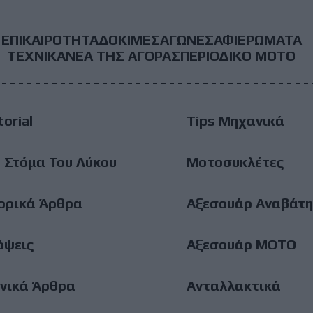
ΕΠΙΚΑΙΡΟΤΗΤΑ
ΔΟΚΙΜΕΣ
ΑΓΩΝΕΣ
ΑΦΙΕΡΩΜΑΤΑ
ooter
ΤΕΧΝΙΚΑ
ΝΕΑ ΤΗΣ ΑΓΟΡΑΣ
ΠΕΡΙΟΔΙΚΟ ΜΟΤΟ
ain
torial
Tips Μηχανικά
enu
 Στόμα Του Λύκου
Μοτοσυκλέτες
ορικά Άρθρα
Αξεσουάρ Αναβάτη
όψεις
Αξεσουάρ ΜΟΤΟ
νικά Άρθρα
Ανταλλακτικά