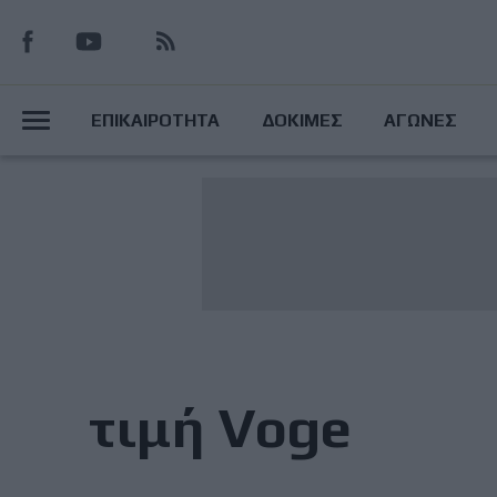
Παράκαμψη
προς
το
Main
κυρίως
ΕΠΙΚΑΙΡΟΤΗΤΑ
ΔΟΚΙΜΕΣ
ΑΓΩΝΕΣ
περιεχόμενο
Menu
τιμή Voge