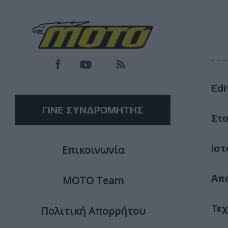
F
M
Edi
M
ΓΙΝΕ ΣΥΝΔΡΟΜΗΤΗΣ
Στο
Ιστ
Επικοινωνία
Απ
ΜΟΤΟ Team
Τεχ
Πολιτική Απορρήτου