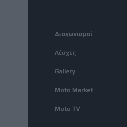
MotoGP: Ο Lecuona θα
Right
αντικαταστήσει τον Aldeguer
στο Silverstone
Menu
Διαγωνισμοί
31 Ιούλιος, 2026
BMW M1300GS: Από το 2019 το
ακούμε, μόλις εμφανίστηκε για
Λέσχες
πρώτη φορά!
Gallery
31 Ιούλιος, 2026
Romaniacs, 2η Μέρα: Νίκη
Moto Market
Κουζή και αποτελέσματα ανά
κατηγορία – Τι θέση πήραν οι
άλλοι Έλληνες [Photos]
Moto TV
31 Ιούλιος, 2026