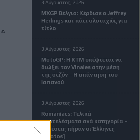
3 Αύγουστος, 2026
MXGP Βέλγιο: Κέρδισε ο Jeffrey
Herlings και πάει ολοταχώς για
τίτλο
025
ν
3 Αύγουστος, 2026
MotoGP: Η KTM σκέφτεται να
διώξει τον Vinales στην μέση
της σεζόν – Η απάντηση του
Ισπανού
3 Αύγουστος, 2026
Romaniacs: Τελικά
αποτελέσματα ανά κατηγορία –
Τι θέσεις πήραν οι Έλληνες
[Photos]