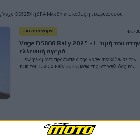
Voge DS525X ή SR4 Max Smart, καθώς η εταιρεία σε συ...
Επικαιρότητα
4/6/2
Voge DS800 Rally 2025 - Η τιμή του στη
ελληνική αγορά
Η ελληνική αντιπροσωπεία της Voge ανακοίνωσε την
τιμή του DS800 Rally 2025 μέσω της ιστοσελίδας του ...