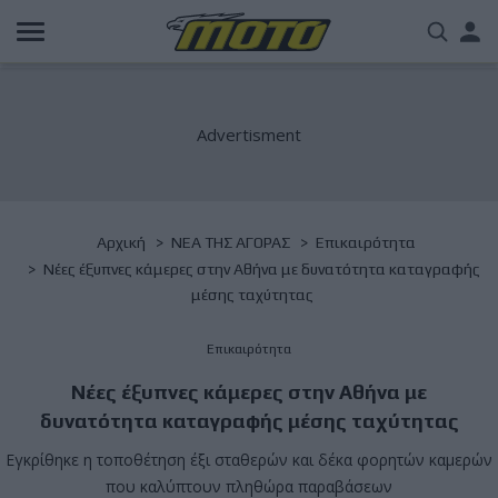
Παράκαμψη
Us
προς
το
acc
κυρίως
περιεχόμενο
me
Breadcrumb
Αρχική
NΕΑ ΤΗΣ ΑΓΟΡΑΣ
Επικαιρότητα
Νέες έξυπνες κάμερες στην Αθήνα με δυνατότητα καταγραφής
μέσης ταχύτητας
Επικαιρότητα
Νέες έξυπνες κάμερες στην Αθήνα με
δυνατότητα καταγραφής μέσης ταχύτητας
Εγκρίθηκε η τοποθέτηση έξι σταθερών και δέκα φορητών καμερών
που καλύπτουν πληθώρα παραβάσεων