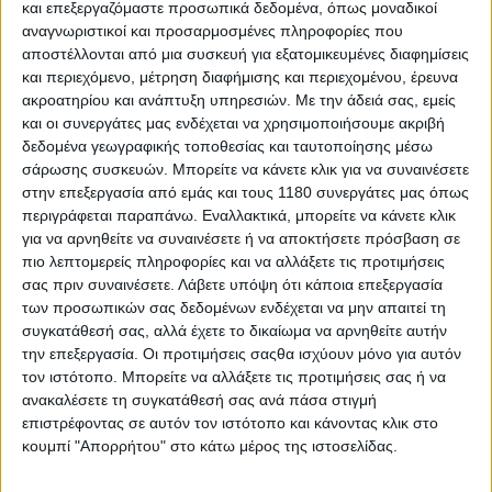
και επεξεργαζόμαστε προσωπικά δεδομένα, όπως μοναδικοί
4 - Επί
Μεσογείων-Χαλανδρίου
(καταγράφει
αναγνωριστικοί και προσαρμοσμένες πληροφορίες που
παραβίαση ερυθρού σηματοδότη
, στοχεύει από πίσω
αποστέλλονται από μια συσκευή για εξατομικευμένες διαφημίσεις
τα οχήματα γιατί η κάμερα πρέπει να βλέπει τον
και περιεχόμενο, μέτρηση διαφήμισης και περιεχομένου, έρευνα
σηματοδότη)
ακροατηρίου και ανάπτυξη υπηρεσιών.
Με την άδειά σας, εμείς
και οι συνεργάτες μας ενδέχεται να χρησιμοποιήσουμε ακριβή
δεδομένα γεωγραφικής τοποθεσίας και ταυτοποίησης μέσω
σάρωσης συσκευών. Μπορείτε να κάνετε κλικ για να συναινέσετε
στην επεξεργασία από εμάς και τους 1180 συνεργάτες μας όπως
περιγράφεται παραπάνω. Εναλλακτικά, μπορείτε να κάνετε κλικ
για να αρνηθείτε να συναινέσετε ή να αποκτήσετε πρόσβαση σε
πιο λεπτομερείς πληροφορίες και να αλλάξετε τις προτιμήσεις
σας πριν συναινέσετε.
Λάβετε υπόψη ότι κάποια επεξεργασία
των προσωπικών σας δεδομένων ενδέχεται να μην απαιτεί τη
συγκατάθεσή σας, αλλά έχετε το δικαίωμα να αρνηθείτε αυτήν
την επεξεργασία. Οι προτιμήσεις σαςθα ισχύουν μόνο για αυτόν
τον ιστότοπο. Μπορείτε να αλλάξετε τις προτιμήσεις σας ή να
ανακαλέσετε τη συγκατάθεσή σας ανά πάσα στιγμή
επιστρέφοντας σε αυτόν τον ιστότοπο και κάνοντας κλικ στο
κουμπί "Απορρήτου" στο κάτω μέρος της ιστοσελίδας.