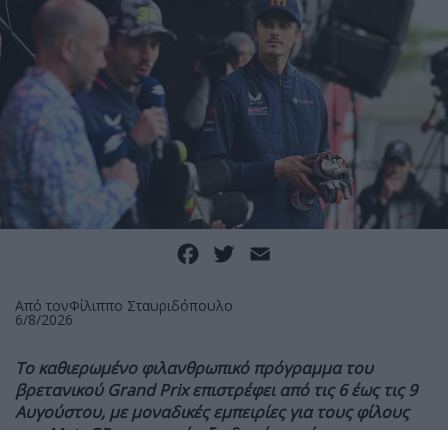
Facebook
Twitter
Email
Από τον
Φίλιππο Σταυριδόπουλο
6/8/2026
Το καθιερωμένο φιλανθρωπικό πρόγραμμα του
βρετανικού Grand Prix επιστρέφει από τις 6 έως τις 9
Αυγούστου, με μοναδικές εμπειρίες για τους φίλους
των MotoGP και τη στήριξη δομών υγείας στην