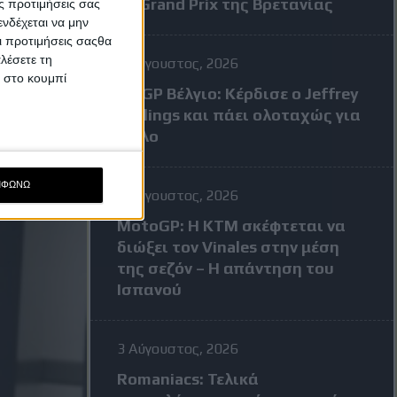
το Grand Prix της Βρετανίας
ς προτιμήσεις σας
νδέχεται να μην
Οι προτιμήσεις σαςθα
λέσετε τη
3 Αύγουστος, 2026
κ στο κουμπί
MXGP Βέλγιο: Κέρδισε ο Jeffrey
Herlings και πάει ολοταχώς για
τίτλο
ΜΦΩΝΩ
3 Αύγουστος, 2026
MotoGP: Η KTM σκέφτεται να
διώξει τον Vinales στην μέση
της σεζόν – Η απάντηση του
Ισπανού
3 Αύγουστος, 2026
Romaniacs: Τελικά