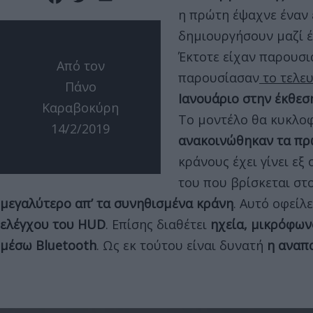
η πρώτη έψαχνε έναν 
δημιουργήσουν μαζί έ
Έκτοτε είχαν παρουσι
Από τον
παρουσίασαν
το τελε
Πάνο
Ιανουάριο στην έκθεσ
Καραβοκύρη
Το μοντέλο θα κυκλο
14/2/2019
ανακοινώθηκαν τα πρ
κράνους έχει γίνει εξ
του που βρίσκεται στ
μεγαλύτερο απ’ τα συνηθισμένα κράνη
. Αυτό οφείλ
ελέγχου του HUD
. Επίσης διαθέτει
ηχεία, μικρόφων
μέσω Bluetooth
. Ως εκ τούτου είναι δυνατή
η αναπ