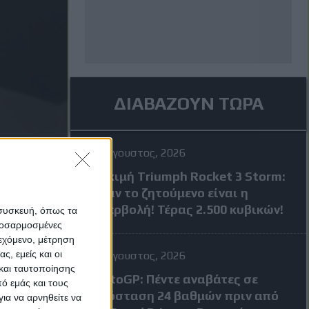
ΔΙΑΒΑΖΟΥΝ ΤΩΡΑ
4 Αύγουστος, 2026
Δοκιμή Triumph Rocket 3 Storm:
Όταν το ζητούμενο είναι η
υπερβολή! Τέρας 2.500 κυβικών!
 συσκευή, όπως τα
προσαρμοσμένες
ιεχόμενο, μέτρηση
ς, εμείς και οι
4 Αύγουστος, 2026
και ταυτοποίησης
MotoGP: Πέντε αναβάτες σε
ό εμάς και τους
απόσταση 24 βαθμών πριν από
ια να αρνηθείτε να