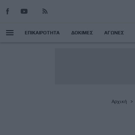
Παράκαμψη
προς
το
Main
κυρίως
ΕΠΙΚΑΙΡΟΤΗΤΑ
ΔΟΚΙΜΕΣ
ΑΓΩΝΕΣ
περιεχόμενο
Menu
Breadcrumb
Αρχική