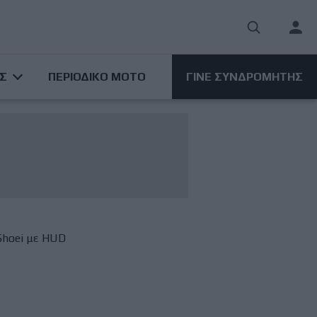
User
acco
ΑΣ
ΠΕΡΙΟΔΙΚΟ ΜΟΤΟ
ΓΙΝΕ ΣΥΝΔΡΟΜΗΤΗΣ
men
Shoei με HUD