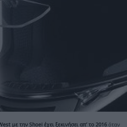
est με την Shoei έχει ξεκινήσει απ’ το 2016
όταν