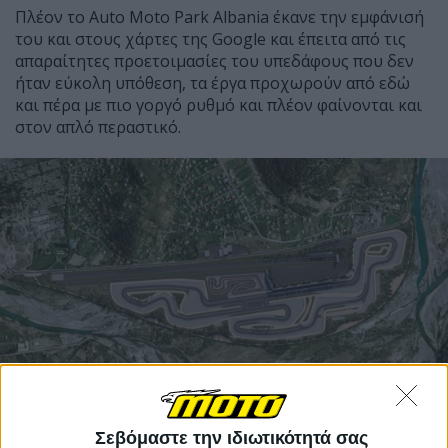
Πλέον το Auto Moto Park Albania έκανε την εμφάνισή
του και στους χάρτες της Google και έπειτα από τις
απαραίτητες προετοιμασίες του υπεδάφους που δεν
ήταν εύκολη υπόθεση, τα έργα προχωρούν από εδώ
και πέρα με πιο γοργό ρυθμό και πλέον φαίνονται και
στον απλό περαστικό.
Σεβόμαστε την ιδιωτικότητά σας
Μία ενδιαφέρουσα χάραξη δίπλα στο Ελμπασάν - Δεν