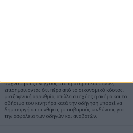
στην αντλία καυσίμου, στα μπεκ ψεκασμού και σε άλλα
εξαρτήματα του συστήματος τροφοδοσίας. Για τον
λόγο αυτό, οι ειδικοί συμβουλεύουν όσους
αντιμετωπίσουν πρόβλημα αμέσως μετά τον
ανεφοδιασμό να διατηρήσουν την απόδειξη του
πρατηρίου και, εφόσον είναι δυνατόν, δείγμα του
καυσίμου, ώστε να διευκολυνθεί η διερεύνηση και
τυχόν διεκδίκηση αποζημίωσης (πράγμα μάλλον
αισιόδοξο).
Μετά τη δημοσιοποίηση της έρευνας, καταναλωτικές
οργανώσεις στην Ιταλία ζήτησαν αυστηρότερους και
συχνότερους ελέγχους στα πρατήρια καυσίμων,
επισημαίνοντας ότι πέρα από το οικονομικό κόστος,
μια ξαφνική αρρυθμία, απώλεια ισχύος ή ακόμα και το
σβήσιμο του κινητήρα κατά την οδήγηση μπορεί να
δημιουργήσει συνθήκες με σοβαρούς κινδύνους για
την ασφάλεια των οδηγών και αναβατών.