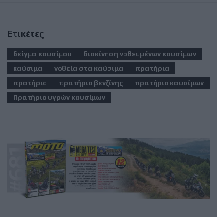
Ετικέτες
δείγμα καυσίμου
διακίνηση νοθευμένων καυσίμων
καύσιμα
νοθεία στα καύσιμα
πρατήρια
πρατήριο
πρατήριο βενζίνης
πρατήριο καυσίμων
Πρατήριο υγρών καυσίμων