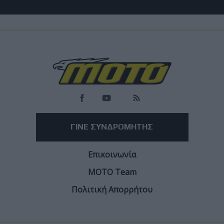
Επικαιρότητα
MotoGP: Αγώνες, δημοπρασίες και
φιλανθρωπική δράση για το Two Wheels for
Life
Το GP of Champions επιστρέφει στο Silverstone