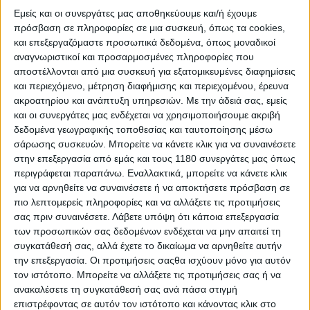
αποτυπώνονται εδώ όλες οι διαδρομές
Εμείς και οι συνεργάτες μας αποθηκεύουμε και/ή έχουμε
πρόσβαση σε πληροφορίες σε μια συσκευή, όπως τα cookies,
Οι Αλβανοί έχουν επιλέξει να κατασκευάσουν την
και επεξεργαζόμαστε προσωπικά δεδομένα, όπως μοναδικοί
πίστα τους κολλητά στην πόλη του Elbasan εκεί όπου
αναγνωριστικοί και προσαρμοσμένες πληροφορίες που
ο ποταμός Shkumbin‎‎ (Γενούσος) κάνει μία στροφή
αποστέλλονται από μια συσκευή για εξατομικευμένες διαφημίσεις
δημιουργώντας χώρο.
και περιεχόμενο, μέτρηση διαφήμισης και περιεχομένου, έρευνα
ακροατηρίου και ανάπτυξη υπηρεσιών.
Με την άδειά σας, εμείς
και οι συνεργάτες μας ενδέχεται να χρησιμοποιήσουμε ακριβή
Μπορεί από την πλευρά της κυβέρνησης να κάνουν
δεδομένα γεωγραφικής τοποθεσίας και ταυτοποίησης μέσω
λόγο για παγκόσμιες διοργανώσεις F1 κτλ αλλά
σάρωσης συσκευών. Μπορείτε να κάνετε κλικ για να συναινέσετε
ευτυχώς δεν έχουν μείνει σε αυτές από πλευράς
στην επεξεργασία από εμάς και τους 1180 συνεργάτες μας όπως
σχεδιασμού και δημιουργούν μία σειρά από χώρους
περιγράφεται παραπάνω. Εναλλακτικά, μπορείτε να κάνετε κλικ
που με την κατάλληλη διοίκηση μπορούν να
για να αρνηθείτε να συναινέσετε ή να αποκτήσετε πρόσβαση σε
λειτουργήσουν όλο τον χρόνο.
πιο λεπτομερείς πληροφορίες και να αλλάξετε τις προτιμήσεις
σας πριν συναινέσετε.
Λάβετε υπόψη ότι κάποια επεξεργασία
Έχω τονίσει πολλές φορές πως σε χώρες με μηδενικό
των προσωπικών σας δεδομένων ενδέχεται να μην απαιτεί τη
εθνικό προϊόν, όπως είμαστε εμείς εδώ στην Ελλάδα,
συγκατάθεσή σας, αλλά έχετε το δικαίωμα να αρνηθείτε αυτήν
είναι καταστροφικό να μιλάς για διοργανώσεις
την επεξεργασία. Οι προτιμήσεις σαςθα ισχύουν μόνο για αυτόν
παγκοσμίου. Το παράδειγμα της Τουρκίας ακόμη
τον ιστότοπο. Μπορείτε να αλλάξετε τις προτιμήσεις σας ή να
λειτουργεί ως υπενθύμιση όσων για χρόνια γράφουμε
ανακαλέσετε τη συγκατάθεσή σας ανά πάσα στιγμή
ανοικτά: Κόντρα στο παιχνίδι μίζας και
επιστρέφοντας σε αυτόν τον ιστότοπο και κάνοντας κλικ στο