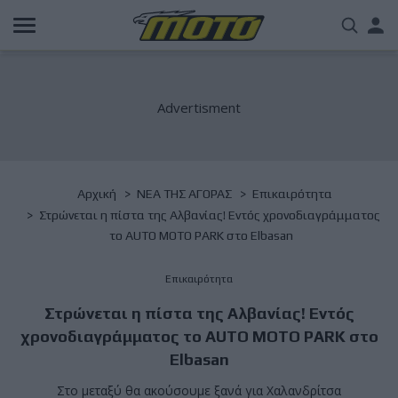
Παράκαμψη
Us
προς
το
acc
κυρίως
περιεχόμενο
me
Breadcrumb
Αρχική
NΕΑ ΤΗΣ ΑΓΟΡΑΣ
Επικαιρότητα
Στρώνεται η πίστα της Αλβανίας! Εντός χρονοδιαγράμματος
το AUTO MOTO PARK στο Elbasan
Επικαιρότητα
Στρώνεται η πίστα της Αλβανίας! Εντός
χρονοδιαγράμματος το AUTO MOTO PARK στο
Elbasan
Στο μεταξύ θα ακούσουμε ξανά για Χαλανδρίτσα