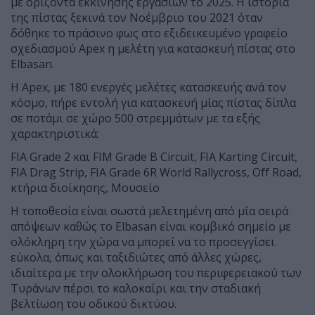
με ορίζοντα εκκίνησης εργασιών το 2025. Η ιστορία
της πίστας ξεκινά τον Νοέμβριο του 2021 όταν
δόθηκε το πράσινο φως στο εξιδεικευμένο γραφείο
σχεδιασμού Apex η μελέτη για κατασκευή πίστας στο
Elbasan.
Η Apex, με 180 ενεργές μελέτες κατασκευής ανά τον
κόσμο, πήρε εντολή για κατασκευή μίας πίστας δίπλα
σε ποτάμι σε χώρο 500 στρεμμάτων με τα εξής
χαρακτηριστικά:
FIA Grade 2 και FIM Grade B Circuit, FIA Karting Circuit,
FIA Drag Strip, FIA Grade 6R World Rallycross, Off Road,
κτήρια διοίκησης, Μουσείο
Η τοποθεσία είναι σωστά μελετημένη από μία σειρά
απόψεων καθώς το Elbasan είναι κομβικό σημείο με
ολόκληρη την χώρα να μπορεί να το προσεγγίσει
εύκολα, όπως και ταξιδιώτες από άλλες χώρες,
ιδιαίτερα με την ολοκλήρωση του περιφερειακού των
Τυράνων πέρσι το καλοκαίρι και την σταδιακή
βελτίωση του οδικού δικτύου.