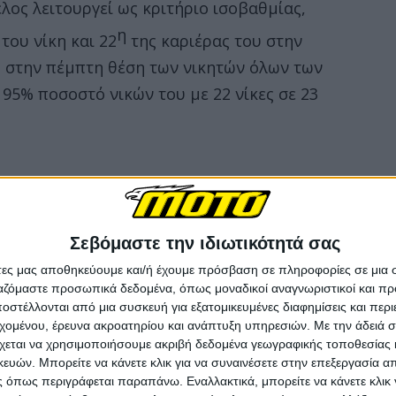
λος λειτουργεί ως κριτήριο ισοβαθμίας,
η
του νίκη και 22
της καριέρας του στην
on στην πέμπτη θέση των νικητών όλων των
ό 95% ποσοστό νικών του με 22 νίκες σε 23
Σεβόμαστε την ιδιωτικότητά σας
άτες μας αποθηκεύουμε και/ή έχουμε πρόσβαση σε πληροφορίες σε μια
ργαζόμαστε προσωπικά δεδομένα, όπως μοναδικοί αναγνωριστικοί και 
στέλλονται από μια συσκευή για εξατομικευμένες διαφημίσεις και περ
εχομένου, έρευνα ακροατηρίου και ανάπτυξη υπηρεσιών.
Με την άδειά σα
χεται να χρησιμοποιήσουμε ακριβή δεδομένα γεωγραφικής τοποθεσίας 
ών. Μπορείτε να κάνετε κλικ για να συναινέσετε στην επεξεργασία απ
 όπως περιγράφεται παραπάνω. Εναλλακτικά, μπορείτε να κάνετε κλικ γ