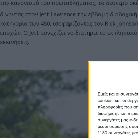
τον κανονισμό του πρωταθλήματος, το δεύτερο σκέ
δίνοντας στον Jett Lawrence την έβδομη διαδοχική 
κατηγορία των 450, ισοφαρίζοντας τον Rick Johns
εποχών. Ο Jett συνεχίζει να διατηρεί το εκπληκτικ
εκκινήσεις.
Εμείς και οι συνεργ
cookies, και επεξε
πληροφορίες που απο
διαφήμισης και περι
συνεργάτες μας ενδέ
μέσω σάρωσης συσκευ
1180 συνεργάτες μας