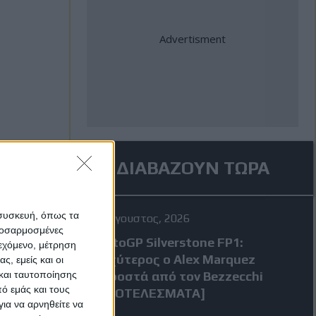
ΔΙΑΒΑΖΟΥΝ ΤΩΡΑ
 συσκευή, όπως τα
7 Αύγουστος, 2026
προσαρμοσμένες
MotoGP Silverstone FP1:
ιεχόμενο, μέτρηση
Ταχύτερος ο Alex Marquez
ς, εμείς και οι
και ταυτοποίησης
μπροστά από τον Bezzecchi
ό εμάς και τους
[ΑΠΟΤΕΛΕΣΜΑΤΑ]
ια να αρνηθείτε να