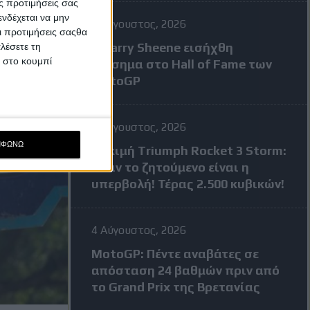
ς προτιμήσεις σας
νδέχεται να μην
7 Αύγουστος, 2026
Οι προτιμήσεις σαςθα
Ο Barry Sheene εισήχθη
λέσετε τη
κ στο κουμπί
επίσημα στο Hall of Fame των
MotoGP
4 Αύγουστος, 2026
ΜΦΩΝΩ
Δοκιμή Triumph Rocket 3 Storm:
Όταν το ζητούμενο είναι η
υπερβολή! Τέρας 2.500 κυβικών!
4 Αύγουστος, 2026
MotoGP: Πέντε αναβάτες σε
απόσταση 24 βαθμών πριν από
το Grand Prix της Βρετανίας