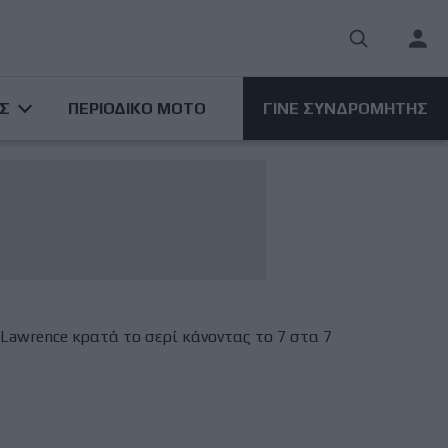
User
acco
ΑΣ
ΠΕΡΙΟΔΙΚΟ ΜΟΤΟ
ΓΙΝΕ ΣΥΝΔΡΟΜΗΤΗΣ
men
t Lawrence κρατά το σερί κάνοντας το 7 στα 7