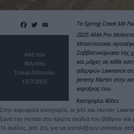
Το Spring Creek MX Pa
Facebook
Twitter
Email
2025 AMA Pro Motocro
Motocrossκαι προσέφε
Σαββατοκύριακα της χ
Από τον
και μάχες σε κάθε κατ
Φίλιππο
αδερφών Lawrence στη
Σταυριδόπουλο
Jeremy Martin στην κα
15/7/2025
καριέρας του.
Κατηγορία 450
cc
Στην κορυφαία κατηγορία, οι Jett και Hunter Lawr
ξανά την Honda στα πρώτα σκαλιά του βάθρου και μ
1ο σκέλος, Jett 2ο), για να καταλήξουν ισόπαλοι σ