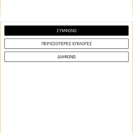
ΣΥΜΦΩΝΩ
ΠΕΡΙΣΣΟΤΕΡΕΣ ΕΠΙΛΟΓΕΣ
ΔΙΑΦΩΝΩ
Υπόλοιπα πρωταθλήματα
14/7/2025
Tony Cairoli-AMA Motocross: "Φωτιά" στα
μπατζάκια του Ιταλού και έγκαυμα σε πολύ
“ευαίσθητο σημείο”!
Το πρώτο σκέλος στο Spring Creek δεν πήγε όπως το
περίμενε ο Tony Cairoli, καθώς κάηκε στο “πίσω μέρ...