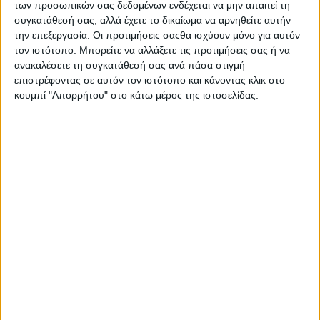
των προσωπικών σας δεδομένων ενδέχεται να μην απαιτεί τη
Δήλωση Red Bull KTM για το ατύχημα του Chase
συγκατάθεσή σας, αλλά έχετε το δικαίωμα να αρνηθείτε αυτήν
Sexton στο Ironman MX
την επεξεργασία. Οι προτιμήσεις σαςθα ισχύουν μόνο για αυτόν
Μετά από μια εντυπωσιακή νίκη στο Moto 1 του Ironman MX
τον ιστότοπο. Μπορείτε να αλλάξετε τις προτιμήσεις σας ή να
National το περασμένο Σάββατο, ο εν ενεργεία...
ανακαλέσετε τη συγκατάθεσή σας ανά πάσα στιγμή
επιστρέφοντας σε αυτόν τον ιστότοπο και κάνοντας κλικ στο
κουμπί "Απορρήτου" στο κάτω μέρος της ιστοσελίδας.
Motocross
23/7/2025
ΑΜΑ Pro Motocross 2025, 8ος γύρος, Washougal: Ο
Sexton κόβει το σερί του Lawrence