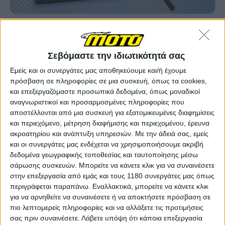
Επικαιρότητα
27/8/2025
Ο Jorge Prado κατηγορεί την μοτοσυκλέτα και
Σεβόμαστε την ιδιωτικότητά σας
ξεκατινιάζεται με τον μηχανικό του στα κοινωνικά
δίκτυα!
Εμείς και οι συνεργάτες μας αποθηκεύουμε και/ή έχουμε
Ο πολυπρωταθλητής Jorge Prado που φέτος συμμετέχει στα
πρόσβαση σε πληροφορίες σε μια συσκευή, όπως τα cookies,
πρωταθλήματα AMA Supercross και AMA Motocross έκανε μία
και επεξεργαζόμαστε προσωπικά δεδομένα, όπως μοναδικοί
απολογιστική ανάρτηση στα κοινωνικά δίκτυα αλλά δεν του
αναγνωριστικοί και προσαρμοσμένες πληροφορίες που
βγήκε σε καλό. Ο Ισπανός τερμά...
αποστέλλονται από μια συσκευή για εξατομικευμένες διαφημίσεις
και περιεχόμενο, μέτρηση διαφήμισης και περιεχομένου, έρευνα
Motocross
ακροατηρίου και ανάπτυξη υπηρεσιών.
Με την άδειά σας, εμείς
και οι συνεργάτες μας ενδέχεται να χρησιμοποιήσουμε ακριβή
AMA Pro Motocross 2025: Τελικός στο Budds Creek
δεδομένα γεωγραφικής τοποθεσίας και ταυτοποίησης μέσω
- Jett Lawrence και Haiden Deegan κατακτούν τους
σάρωσης συσκευών. Μπορείτε να κάνετε κλικ για να συναινέσετε
τίτλους
στην επεξεργασία από εμάς και τους 1180 συνεργάτες μας όπως
Η σεζόν AMA Pro Motocross 2025 έκλεισε με εντυπωσιακές
περιγράφεται παραπάνω. Εναλλακτικά, μπορείτε να κάνετε κλικ
μάχες στο Budds Creek, χαρίζοντας τον τίτλο σ...
για να αρνηθείτε να συναινέσετε ή να αποκτήσετε πρόσβαση σε
πιο λεπτομερείς πληροφορίες και να αλλάξετε τις προτιμήσεις
Motocross
σας πριν συναινέσετε.
Λάβετε υπόψη ότι κάποια επεξεργασία