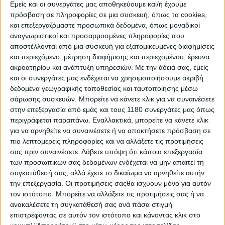
Εμείς και οι συνεργάτες μας αποθηκεύουμε και/ή έχουμε
πρόσβαση σε πληροφορίες σε μια συσκευή, όπως τα cookies,
και επεξεργαζόμαστε προσωπικά δεδομένα, όπως μοναδικοί
αναγνωριστικοί και προσαρμοσμένες πληροφορίες που
αποστέλλονται από μια συσκευή για εξατομικευμένες διαφημίσεις
και περιεχόμενο, μέτρηση διαφήμισης και περιεχομένου, έρευνα
ακροατηρίου και ανάπτυξη υπηρεσιών.
Με την άδειά σας, εμείς
και οι συνεργάτες μας ενδέχεται να χρησιμοποιήσουμε ακριβή
δεδομένα γεωγραφικής τοποθεσίας και ταυτοποίησης μέσω
σάρωσης συσκευών. Μπορείτε να κάνετε κλικ για να συναινέσετε
στην επεξεργασία από εμάς και τους 1180 συνεργάτες μας όπως
περιγράφεται παραπάνω. Εναλλακτικά, μπορείτε να κάνετε κλικ
για να αρνηθείτε να συναινέσετε ή να αποκτήσετε πρόσβαση σε
πιο λεπτομερείς πληροφορίες και να αλλάξετε τις προτιμήσεις
MX2
σας πριν συναινέσετε.
Λάβετε υπόψη ότι κάποια επεξεργασία
των προσωπικών σας δεδομένων ενδέχεται να μην απαιτεί τη
Στην κατηγορία MX2, ο
Guillem Farres
ολοκλήρωσε
συγκατάθεσή σας, αλλά έχετε το δικαίωμα να αρνηθείτε αυτήν
ένα τέλειο Σαββατοκύριακο με τρεις νίκες σε τρεις
την επεξεργασία. Οι προτιμήσεις σαςθα ισχύουν μόνο για αυτόν
αγώνες, τόσο για τον ίδιο όσο και για την Triumph
τον ιστότοπο. Μπορείτε να αλλάξετε τις προτιμήσεις σας ή να
Racing Factory Team. Την δεύτερη θέση κατάφερε ο
ανακαλέσετε τη συγκατάθεσή σας ανά πάσα στιγμή
Janis Reisulis
, της Yamaha, ο οποίος ανέβηκε για
επιστρέφοντας σε αυτόν τον ιστότοπο και κάνοντας κλικ στο
πρώτη φορά στην καριέρα του στο βάθρο. Ο