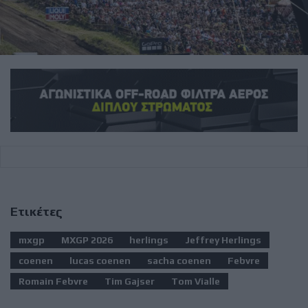
Ετικέτες
mxgp
MXGP 2026
herlings
Jeffrey Herlings
coenen
lucas coenen
sacha coenen
Febvre
Romain Febvre
Tim Gajser
Tom Vialle