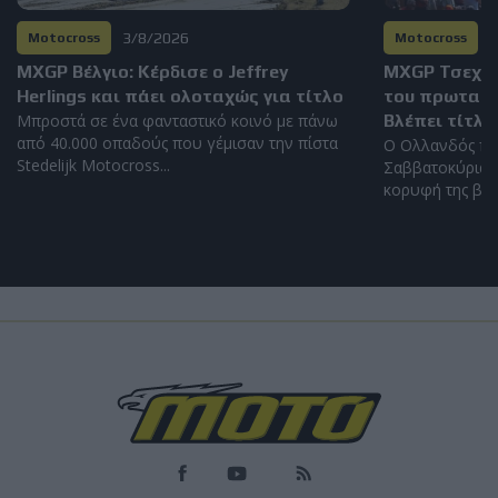
3/8/2026
2
Motocross
Motocross
MXGP Βέλγιο: Κέρδισε ο Jeffrey
MXGP Τσεχία
Herlings και πάει ολοταχώς για τίτλο
του πρωταθλή
Μπροστά σε ένα φανταστικό κοινό με πάνω
Βλέπει τίτλο
από 40.000 οπαδούς που γέμισαν την πίστα
Ο Ολλανδός πή
Stedelijk Motocross...
Σαββατοκύριακο
κορυφή της βαθ
Enduro
Motocross
Επικαιρότητα
"Δεν θέλουμε να ανοίξουμε πολλά μέτωπα" - Ο
διευθυντής της Ducati για ενδεχόμενη
συμμετοχή της στο Dakar
Παραμένει εκτός πλάνων προς το παρόν το Dakar, λέει ο Claudio
Domenicali