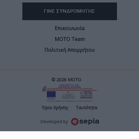
Facebook
Twitter
Email
Από τον
Φίλιππο Σταυριδόπουλο
24/7/2026
Ο διευθύνων σύμβουλος της Ducati, Claudio
Domenicali, ξεκαθαρίζει ότι προτεραιότητα είναι η
εξέλιξη των motocross και enduro μοντέλων,