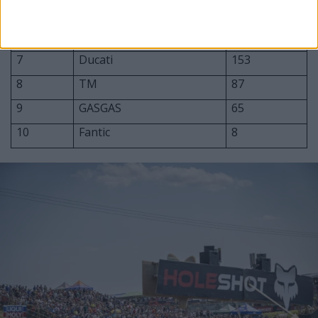
5
Kawasaki
451
6
Honda
386
7
Ducati
153
8
TM
87
9
GASGAS
65
10
Fantic
8