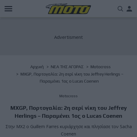
Παράκαμψη
Us
προς
το
acc
κυρίως
περιεχόμενο
me
Breadcrumb
Αρχική
NΕΑ ΤΗΣ ΑΓΟΡΑΣ
Motocross
MXGP, Πορτογαλία: 2η σερί νίκη του Jeffrey Herlings –
Παραμένει 1ος ο Lucas Coenen
Motocross
MXGP, Πορτογαλία: 2η σερί νίκη του Jeffrey
Herlings – Παραμένει 1ος ο Lucas Coenen
Στην MX2 ο Guillem Farres κυριάρχησε και πλησίασε τον Sacha
Coenen