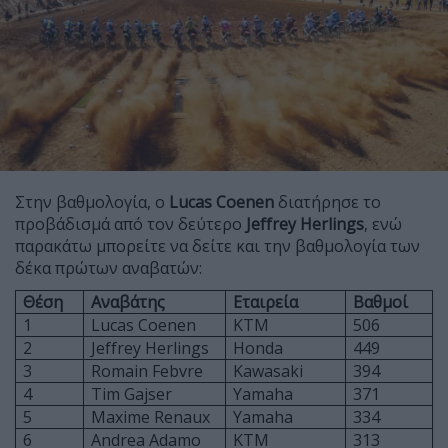
Στην βαθμολογία, ο
Lucas Coenen
διατήρησε το
προβάδισμά από τον δεύτερο
Jeffrey Herlings
, ενώ
παρακάτω μπορείτε να δείτε και την βαθμολογία των
δέκα πρώτων αναβατών:
Θέση
Αναβάτης
Εταιρεία
Βαθμοί
1
Lucas Coenen
KTM
506
2
Jeffrey Herlings
Honda
449
3
Romain Febvre
Kawasaki
394
4
Tim Gajser
Yamaha
371
5
Maxime Renaux
Yamaha
334
6
Andrea Adamo
KTM
313