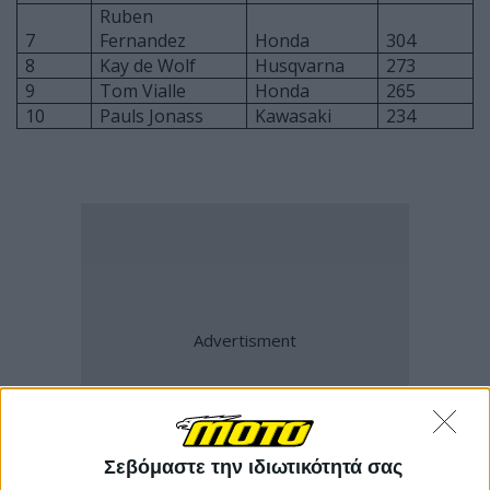
Ruben
7
Fernandez
Honda
304
8
Kay de Wolf
Husqvarna
273
9
Tom Vialle
Honda
265
10
Pauls Jonass
Kawasaki
234
Σεβόμαστε την ιδιωτικότητά σας