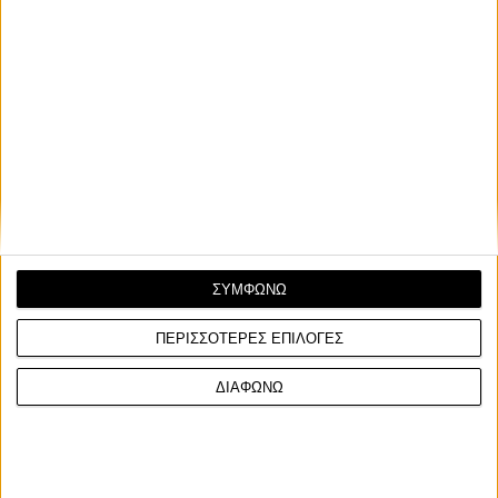
Μέσα σε ζεστές συνθήκες (26°) και ηλιοφάνεια
τερμάτισε στη δεύτερη θέση ο ομόσταυλός του, Tom
Vialle, ο οποίος επέστρεψε στο βάθρο για πρώτη φορά
μετά το Trentino, ενώ τρίτος ολοκλήρωσε ο Romain
Febvre με την Kawasaki, ύστερα από εντυπωσιακή
αντεπίθεση στον δεύτερο αγώνα.
ΣΥΜΦΩΝΩ
ΠΕΡΙΣΣΟΤΕΡΕΣ ΕΠΙΛΟΓΕΣ
ΔΙΑΦΩΝΩ