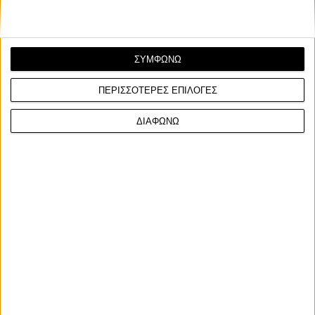
ΣΥΜΦΩΝΩ
ΠΕΡΙΣΣΟΤΕΡΕΣ ΕΠΙΛΟΓΕΣ
ΔΙΑΦΩΝΩ
Motocross
15/9/2025
MXGP 2025, 19ος γύρος, Κίνα: Ένα βήμα από τον
τίτλο Romain Febvre και Kawasaki
Μετά από μια βροχή βιβλικών διαστάσεων το Σάββατο το
βράδυ, το Oriental Beauty Valley MXGP της Κίνας...