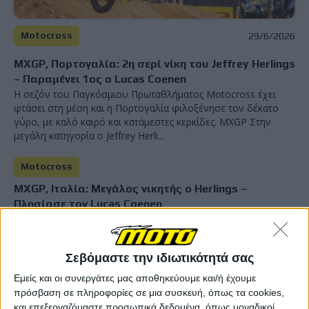
Motocross
29/6/2026
MXGP, Πορτογαλία: 2η σερί νίκη του Jeffrey Herlings
– Παραμένει 1ος ο Lucas Coenen
Η σεζόν του Παγκόσμιου Πρωταθλήματος Motocross έχει
φτάσει στη μέση και η Πορτογαλία φιλοξένησε τον δέκατο
γύρο, με καλό καιρό και κατάμεστες κερκίδες. MXGP Στην
μεγάλη κατηγορία ο Jeffrey Herli...
Motocross
MXGP, Ιταλία: Μεγάλος νικητής ο Herlings –
Πλησίασε τον Lucas Coenen
Στην Ιταλία συνεχίστηκε το Παγκόσμιο Πρωτάθλημα
Motocross με υψηλές θερμοκρασίες και απίστευτη ατμόσ...
Σεβόμαστε την ιδιωτικότητά σας
Motocross
Εμείς και οι συνεργάτες μας αποθηκεύουμε και/ή έχουμε
MXGP, Γαλλία: Herlings και Coenen συνεχίζουν το
πρόσβαση σε πληροφορίες σε μια συσκευή, όπως τα cookies,
βιολί τους – Πυρά Febvre για τον τραυματισμό
και επεξεργαζόμαστε προσωπικά δεδομένα, όπως μοναδικοί