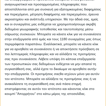
Benistant
αναγνωριστικοί και προσαρμοσμένες πληροφορίες που
Οι Jeffrey&nbsp;Herlings και Lucas&nbsp;Coenen δίνουν μία
αποστέλλονται από μια συσκευή για εξατομικευμένες διαφημίσεις
εξαιρετική μάχη τη φετινή χρονιά κι αυτό σ...
και περιεχόμενο, μέτρηση διαφήμισης και περιεχομένου, έρευνα
ακροατηρίου και ανάπτυξη υπηρεσιών.
Με την άδειά σας, εμείς
και οι συνεργάτες μας ενδέχεται να χρησιμοποιήσουμε ακριβή
δεδομένα γεωγραφικής τοποθεσίας και ταυτοποίησης μέσω
σάρωσης συσκευών. Μπορείτε να κάνετε κλικ για να συναινέσετε
στην επεξεργασία από εμάς και τους 1180 συνεργάτες μας όπως
περιγράφεται παραπάνω. Εναλλακτικά, μπορείτε να κάνετε κλικ
για να αρνηθείτε να συναινέσετε ή να αποκτήσετε πρόσβαση σε
πιο λεπτομερείς πληροφορίες και να αλλάξετε τις προτιμήσεις
σας πριν συναινέσετε.
Λάβετε υπόψη ότι κάποια επεξεργασία
των προσωπικών σας δεδομένων ενδέχεται να μην απαιτεί τη
συγκατάθεσή σας, αλλά έχετε το δικαίωμα να αρνηθείτε αυτήν
την επεξεργασία. Οι προτιμήσεις σαςθα ισχύουν μόνο για αυτόν
τον ιστότοπο. Μπορείτε να αλλάξετε τις προτιμήσεις σας ή να
Motocross
14/4/2026
ανακαλέσετε τη συγκατάθεσή σας ανά πάσα στιγμή
επιστρέφοντας σε αυτόν τον ιστότοπο και κάνοντας κλικ στο
MXGP 2026, 4ος γύρος, Ιταλία: Πρωταγωνίστησαν
κουμπί "Απορρήτου" στο κάτω μέρος της ιστοσελίδας.
Lucas Coenen και KTM
Ο τέταρτος γύρος του Παγκόσμιου Πρωταθλήματος