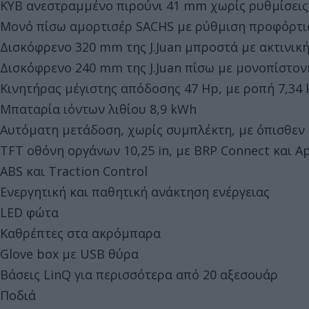
KYB ανεστραμμένο πιρούνι 41 mm χωρίς ρυθμίσει
Μονό πίσω αμορτισέρ SACHS με ρύθμιση προφόρτι
Δισκόφρενο 320 mm της J.Juan μπροστά με ακτινικ
Δισκόφρενο 240 mm της J.Juan πίσω με μονοπίστο
Κινητήρας μέγιστης απόδοσης 47 Hp, με ροπή 7,34 
Μπαταρία ιόντων λιθίου 8,9 kWh
Αυτόματη μετάδοση, χωρίς συμπλέκτη, με όπισθεν
TFT οθόνη οργάνων 10,25 in, με BRP Connect και Ap
ABS και Traction Control
Ενεργητική και παθητική ανάκτηση ενέργειας
LED φώτα
Καθρέπτες στα ακρόμπαρα
Glove box με USB θύρα
Βάσεις LinQ για περισσότερα από 20 αξεσουάρ
Ποδιά