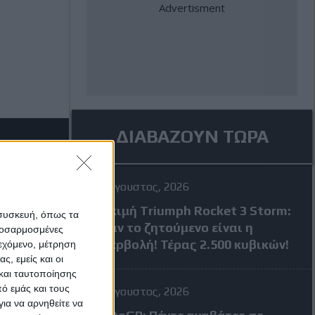
ΔΙΑΒΑΖΟΥΝ ΤΩΡΑ
4 Αύγουστος, 2026
Δοκιμή Triumph Rocket 3 Storm:
 συσκευή, όπως τα
Όταν το ζητούμενο είναι η
προσαρμοσμένες
υπερβολή! Τέρας 2.500 κυβικών!
ιεχόμενο, μέτρηση
ς, εμείς και οι
και ταυτοποίησης
ό εμάς και τους
4 Αύγουστος, 2026
ια να αρνηθείτε να