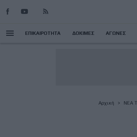
Παράκαμψη
προς
το
Main
κυρίως
ΕΠΙΚΑΙΡΟΤΗΤΑ
ΔΟΚΙΜΕΣ
ΑΓΩΝΕΣ
περιεχόμενο
Menu
Breadcrumb
Αρχική
NΕΑ 