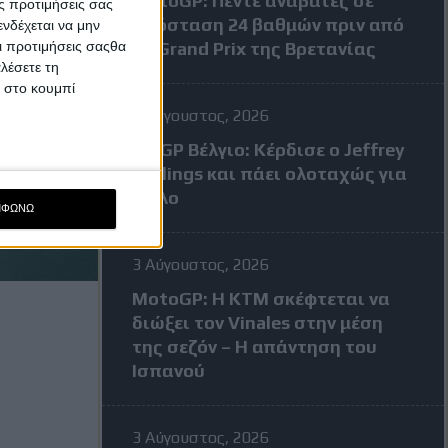
MotoGP: Πέντε αναβάτες σε
ς προτιμήσεις σας
απόσταση 24 βαθμών πριν από
νδέχεται να μην
Οι προτιμήσεις σαςθα
το Grand Prix της Βρετανίας
λέσετε τη
κ στο κουμπί
3 Αύγουστος, 2026
MXGP Βέλγιο: Κέρδισε ο Jeffrey
Herlings και πάει ολοταχώς για
τίτλο
ΜΦΩΝΩ
3 Αύγουστος, 2026
MotoGP: Η KTM σκέφτεται να
διώξει τον Vinales στην μέση
της σεζόν – Η απάντηση του
Ισπανού
3 Αύγουστος, 2026