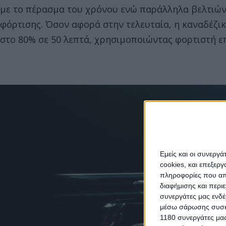
με το πέρασμα του χρόνου ενώ παράλληλα βελτιώνε
φόρτισης. Όσον αφορά στην τελευταία, η καναδέζικ
στο 80% σε 50 λεπτά, χρησιμοποιώντας φορτιστή επ
Εμείς και οι συνεργ
cookies, και επεξε
πληροφορίες που απο
διαφήμισης και περι
συνεργάτες μας ενδέ
μέσω σάρωσης συσκευ
1180 συνεργάτες μας