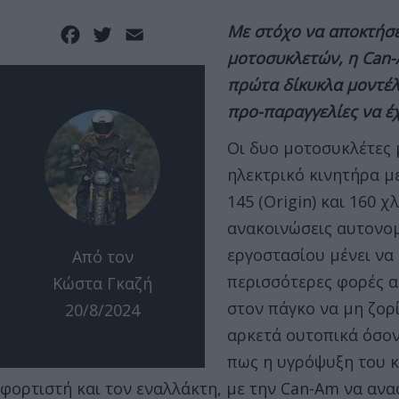
Με στόχο να αποκτήσε
Facebook
Twitter
Email
μοτοσυκλετών, η Can-
πρώτα δίκυκλα μοντέλα 
προ-παραγγελίες να έχ
Οι δυο μοτοσυκλέτες 
ηλεκτρικό κινητήρα μ
145 (Origin) και 160 χ
ανακοινώσεις αυτονομ
εργοστασίου μένει να
Από τον
περισσότερες φορές α
Κώστα Γκαζή
στον πάγκο να μη ζορί
20/8/2024
αρκετά ουτοπικά όσον
πως η υγρόψυξη του κ
φορτιστή και τον εναλλάκτη, με την Can-Am να ανα