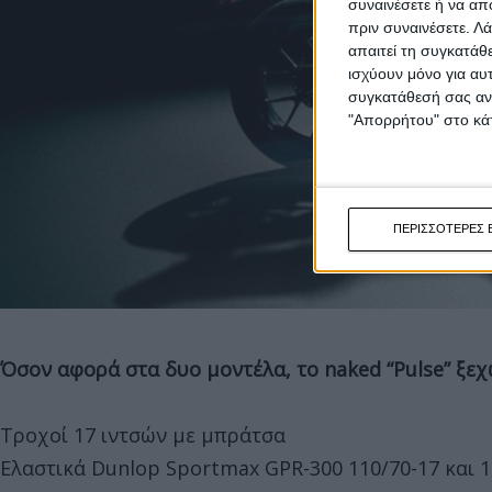
συναινέσετε ή να απ
πριν συναινέσετε.
Λά
απαιτεί τη συγκατάθ
ισχύουν μόνο για αυ
συγκατάθεσή σας ανά
"Απορρήτου" στο κάτ
ΠΕΡΙΣΣΟΤΕΡΕΣ 
Όσον αφορά στα δυο μοντέλα, το naked “Pulse” ξεχ
Τροχοί 17 ιντσών με μπράτσα
Ελαστικά Dunlop Sportmax GPR-300 110/70-17 και 1