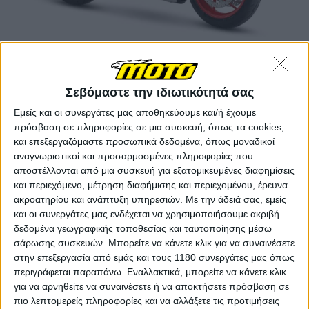
Η Aprilia ανασχεδίασε πλήρως το φαίρινγκ της
μοτοσυκλέτας με πιο εμφανή αλλαγή την αεροτομή
Σεβόμαστε την ιδιωτικότητά σας
που προστέθηκε κάτω από τους προβολείς και τα δύο
πιο μικρά πτερύγια που βρίσκονται στα πλαϊνά, λίγο
Εμείς και οι συνεργάτες μας αποθηκεύουμε και/ή έχουμε
πιο ψηλά, προς βελτίωση της σταθερότητας στις
πρόσβαση σε πληροφορίες σε μια συσκευή, όπως τα cookies,
υψηλές ταχύτητες.
και επεξεργαζόμαστε προσωπικά δεδομένα, όπως μοναδικοί
αναγνωριστικοί και προσαρμοσμένες πληροφορίες που
αποστέλλονται από μια συσκευή για εξατομικευμένες διαφημίσεις
Τα ανασχεδιασμένα πλαϊνά πλαστικά του φαίρινγκ
και περιεχόμενο, μέτρηση διαφήμισης και περιεχομένου, έρευνα
διατηρούν τον "διπλής στρώσης" σχεδιασμό που
ακροατηρίου και ανάπτυξη υπηρεσιών.
Με την άδειά σας, εμείς
γνωρίζουμε από την απερχόμενη RS 660, ο οποίος
και οι συνεργάτες μας ενδέχεται να χρησιμοποιήσουμε ακριβή
βελτιώνει την προστασία του αναβάτη με την εκτροπή
δεδομένα γεωγραφικής τοποθεσίας και ταυτοποίησης μέσω
ζεστού αέρα που θα έφτανε διαφορετικά σε αυτόν από
σάρωσης συσκευών. Μπορείτε να κάνετε κλικ για να συναινέσετε
τον κινητήρα, ενώ μειώνει και τη γενικότερη πίεση
στην επεξεργασία από εμάς και τους 1180 συνεργάτες μας όπως
του αέρα.
περιγράφεται παραπάνω. Εναλλακτικά, μπορείτε να κάνετε κλικ
για να αρνηθείτε να συναινέσετε ή να αποκτήσετε πρόσβαση σε
πιο λεπτομερείς πληροφορίες και να αλλάξετε τις προτιμήσεις