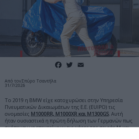
Facebook
Twitter
Email
Από τον
Σπύρο Τσαντήλα
31/7/2026
Το 2019 η BMW είχε κατοχυρώσει στην Υπηρεσία
Πνευματικών Δικαιωμάτων της Ε.Ε. (EUIPO) τις
ονομασίες
Μ1000RR, M1000XR και Μ1300GS
. Αυτή
ήταν ουσιαστικά η πρώτη δήλωση των Γερμανών πως
σκόπευαν να επεκτείνουν τις χάρες της σειράς Μ και
στις μοτοσυκλέτες τους, μετά τα αυτοκίνητα.