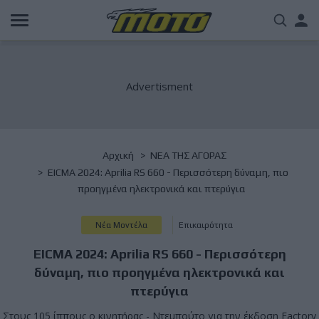
Παράκαμψη
Us
προς
το
acc
κυρίως
περιεχόμενο
me
Breadcrumb
Αρχική
NΕΑ ΤΗΣ ΑΓΟΡΑΣ
EICMA 2024: Aprilia RS 660 - Περισσότερη δύναμη, πιο
προηγμένα ηλεκτρονικά και πτερύγια
Νέα Μοντέλα
Επικαιρότητα
EICMA 2024: Aprilia RS 660 - Περισσότερη
δύναμη, πιο προηγμένα ηλεκτρονικά και
πτερύγια
Στους 105 ίππους ο κινητήρας - Ντεμπούτο για την έκδοση Factory