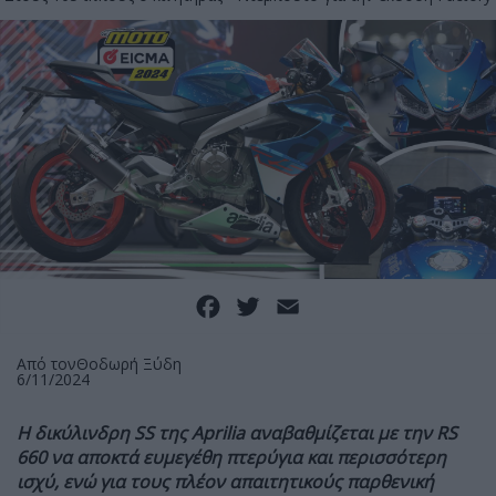
Facebook
Twitter
Email
Από τον
Θοδωρή Ξύδη
6/11/2024
Η δικύλινδρη SS της Aprilia αναβαθμίζεται με την RS
660 να αποκτά ευμεγέθη πτερύγια και περισσότερη
ισχύ, ενώ για τους πλέον απαιτητικούς παρθενική