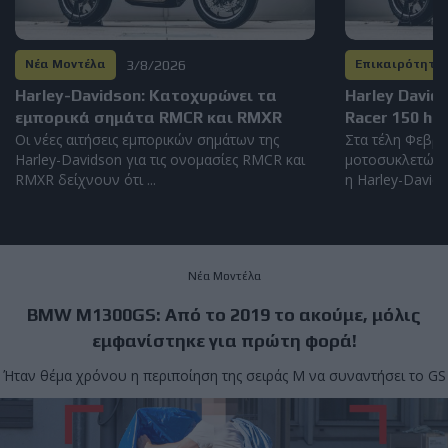
3/8/2026
Νέα Μοντέλα
Επικαιρότητα
Harley-Davidson: Kατοχυρώνει τα
Harley David
εμπορικά σημάτα RMCR και RMXR
Racer 150 hp
Οι νέες αιτήσεις εμπορικών σημάτων της
Στα τέλη Φεβρο
Harley-Davidson για τις ονομασίες RMCR και
μοτοσυκλετών 
RMXR δείχνουν ότι ...
η Harley-Davidso
Νέα Μοντέλα
BMW M1300GS: Από το 2019 το ακούμε, μόλις
εμφανίστηκε για πρώτη φορά!
Ήταν θέμα χρόνου η περιποίηση της σειράς Μ να συναντήσει το GS