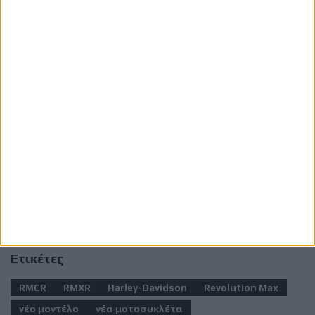
Μέχρι στιγμής, η Harley-Davidson δεν έχει
προχωρήσει σε επίσημες ανακοινώσεις σχετικά με
την παραγωγή των RMCR ή RMXR, επομένως
οποιοδήποτε χρονοδιάγραμμα ή τεχνικό
χαρακτηριστικό παραμένει σε επίπεδο εκτίμησης. Οι
πρόσφατες κατοχυρώσεις δείχνουν πάντως ότι οι δύο
ονομασίες εξακολουθούν να βρίσκονται στον
σχεδιασμό της εταιρείας.
Ετικέτες
RMCR
RMXR
Harley-Davidson
Revolution Max
νέο μοντέλο
νέα μοτοσυκλέτα