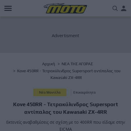
Παράκαμψη
Us
προς
το
acc
κυρίως
περιεχόμενο
me
Breadcrumb
Αρχική
NΕΑ ΤΗΣ ΑΓΟΡΑΣ
Kove 450RR - Τετρακύλινδρος Supersport αντίπαλος του
Kawasaki ZX-4RR
Νέα Μοντέλα
Επικαιρότητα
Kove 450RR - Τετρακύλινδρος Supersport
αντίπαλος του Kawasaki ZX-4RR
Εκτενείς αναβαθμίσεις σε σχέση με το 400RR που είδαμε στην
EICMA