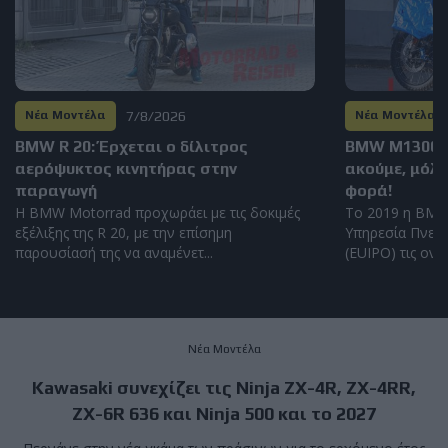
7/8/2026
Νέα Μοντέλα
Νέα Μοντέλα
BMW R 20: Έρχεται ο δίλιτρος
BMW M1300GS
αερόψυκτος κινητήρας στην
ακούμε, μόλι
παραγωγή
φορά!
Η BMW Motorrad προχωράει με τις δοκιμές
Το 2019 η BMW
εξέλιξης της R 20, με την επίσημη
Υπηρεσία Πνευμ
παρουσίασή της να αναμένετ...
(EUIPO) τις ονομ
Νέα Μοντέλα
Kawasaki συνεχίζει τις Ninja ZX-4R, ZX-4RR,
ZX-6R 636 και Ninja 500 και το 2027