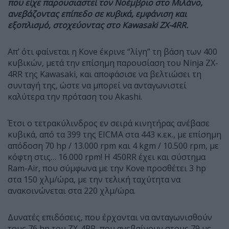
που είχε παρουσιαστεί τον Νοέμβριο στο Μιλάνο,
ανεβάζοντας επίπεδο σε κυβικά, εμφάνιση και
εξοπλισμό, στοχεύοντας στο
Kawasaki ZX-4RR.
Απ’ ότι φαίνεται η
Kove
έκρινε “λίγη” τη βάση των 400
κυβικών, μετά την επίσημη παρουσίαση του
Ninja ZX-
4RR
της
Kawasaki,
και αποφάσισε να βελτιώσει τη
συνταγή της, ώστε να μπορεί να ανταγωνιστεί
καλύτερα την πρόταση του
Akashi.
Έτσι ο τετρακύλινδρος εν σειρά κινητήρας ανέβασε
κυβικά, από τα 399 της
EICMA
στα 443 κ.εκ., με επίσημη
απόδοση 70
hp / 13.000 rpm
και 4
kgm /
10.500 rpm,
με
κόφτη στις… 16.000
rpm!
Η 450
RR
έχει και σύστημα
Ram-Air,
που σύμφωνα με την
Kove
προσθέτει 3
hp
στα 150 χλμ/ώρα, με την τελική ταχύτητα να
ανακοινώνεται στα 220 χλμ/ώρα.
Δυνατές επιδόσεις, που έρχονται να ανταγωνισθούν
τους 76
hp
του
ZX-4RR,
που ανεβαίνουν στους 79 με