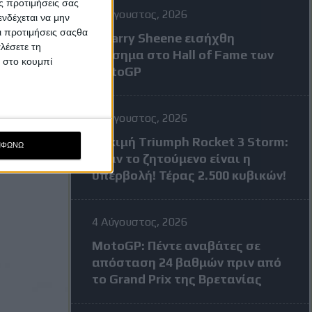
ς προτιμήσεις σας
7 Αύγουστος, 2026
νδέχεται να μην
Οι προτιμήσεις σαςθα
Ο Barry Sheene εισήχθη
λέσετε τη
επίσημα στο Hall of Fame των
κ στο κουμπί
MotoGP
4 Αύγουστος, 2026
Δοκιμή Triumph Rocket 3 Storm:
ΜΦΩΝΩ
Όταν το ζητούμενο είναι η
υπερβολή! Τέρας 2.500 κυβικών!
4 Αύγουστος, 2026
MotoGP: Πέντε αναβάτες σε
απόσταση 24 βαθμών πριν από
το Grand Prix της Βρετανίας