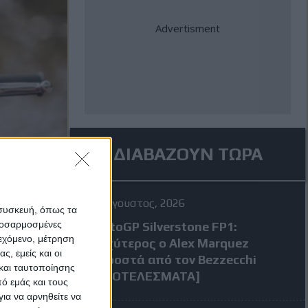
ΔΙΑΒΑΖΟΥΝ ΤΩΡΑ
7 Αύγουστος, 2026
 συσκευή, όπως τα
προσαρμοσμένες
MotoGP Silverstone FP1:
ιεχόμενο, μέτρηση
Ταχύτερος ο Alex Marquez
ς, εμείς και οι
μπροστά από τον Bezzecchi
και ταυτοποίησης
[ΑΠΟΤΕΛΕΣΜΑΤΑ]
ό εμάς και τους
ια να αρνηθείτε να