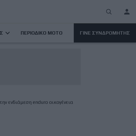
User
acco
ΑΣ
ΠΕΡΙΟΔΙΚΟ ΜΟΤΟ
ΓΙΝΕ ΣΥΝΔΡΟΜΗΤΗΣ
men
την ενδιάμεση enduro οικογένεια