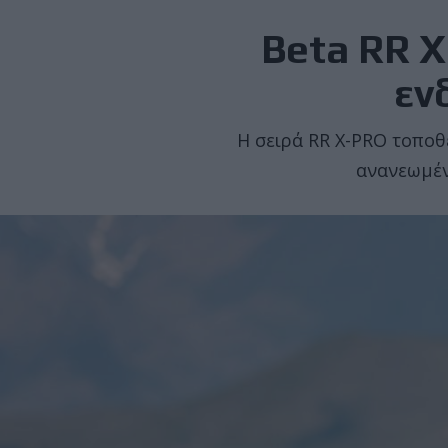
Beta RR X
εν
Η σειρά RR X-PRO τοποθε
ανανεωμέν