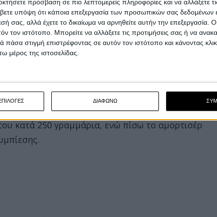
οκτήσετε πρόσβαση σε πιο λεπτομερείς πληροφορίες και να αλλάξετε τι
βετε υπόψη ότι κάποια επεξεργασία των προσωπικών σας δεδομένων ε
εσή σας, αλλά έχετε το δικαίωμα να αρνηθείτε αυτήν την επεξεργασία. 
τόν τον ιστότοπο. Μπορείτε να αλλάξετε τις προτιμήσεις σας ή να ανακα
 πάσα στιγμή επιστρέφοντας σε αυτόν τον ιστότοπο και κάνοντας κλι
ω μέρος της ιστοσελίδας.
ΕΠΙΛΟΓΕΣ
ΔΙΑΦΩΝΩ
ΣΥ
κάμας, με πιρούνι SHC (Separate Hydraulic
του κατά 250 γραμμάρια, ενώ πίσω το αμορτισέρ
υμπίεσης.