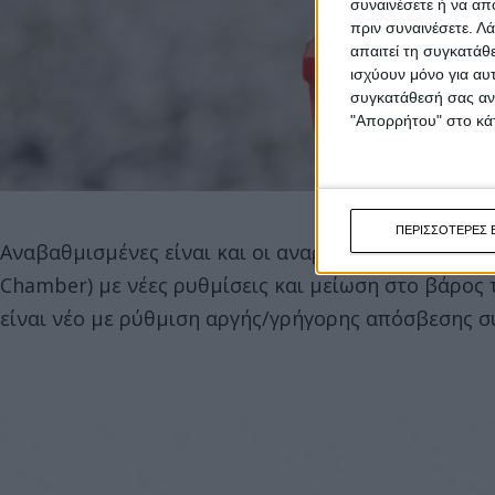
συναινέσετε ή να απ
πριν συναινέσετε.
Λά
απαιτεί τη συγκατάθ
ισχύουν μόνο για αυ
συγκατάθεσή σας ανά
"Απορρήτου" στο κάτ
ΠΕΡΙΣΣΟΤΕΡΕΣ 
Αναβαθμισμένες είναι και οι αναρτήσεις όλης της γ
Chamber) με νέες ρυθμίσεις και μείωση στο βάρος 
είναι νέο με ρύθμιση αργής/γρήγορης απόσβεσης σ