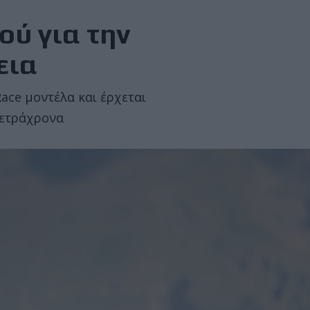
ού για την
εια
Race μοντέλα και έρχεται
τετράχρονα