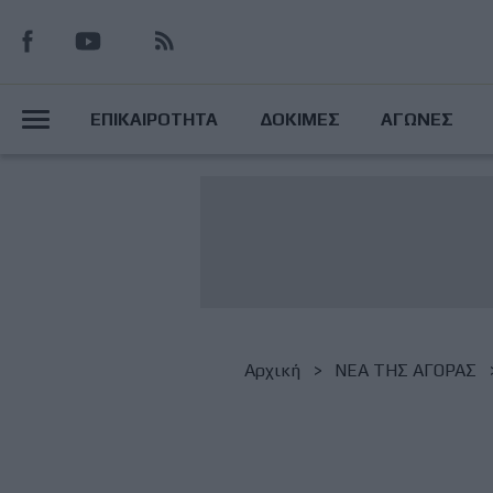
Παράκαμψη
προς
το
Main
κυρίως
ΕΠΙΚΑΙΡΟΤΗΤΑ
ΔΟΚΙΜΕΣ
ΑΓΩΝΕΣ
περιεχόμενο
Menu
Breadcrumb
Αρχική
NΕΑ ΤΗΣ ΑΓΟΡΑΣ