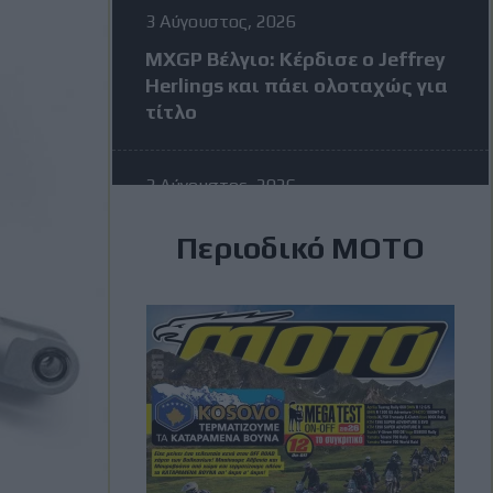
3 Αύγουστος, 2026
MXGP Βέλγιο: Κέρδισε ο Jeffrey
Herlings και πάει ολοταχώς για
τίτλο
3 Αύγουστος, 2026
MotoGP: Η KTM σκέφτεται να
Περιοδικό ΜΟΤΟ
διώξει τον Vinales στην μέση
της σεζόν – Η απάντηση του
Ισπανού
3 Αύγουστος, 2026
Romaniacs: Τελικά
αποτελέσματα ανά κατηγορία –
Τι θέσεις πήραν οι Έλληνες
[Photos]