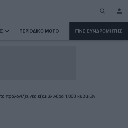
User
acco
ΑΣ
ΠΕΡΙΟΔΙΚΟ ΜΟΤΟ
ΓΙΝΕ ΣΥΝΔΡΟΜΗΤΗΣ
men
 προλογίζει νέο εξακύλινδρο 1.800 κυβικών