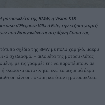
t μοτοσυκλέτα της
BMW, η
Vision
K18
oncorso
d'
Eleganza
Villa
d'
Este, την ετήσια γιορτή
των που διοργανώνεται
στη λίμνη
Como της
ωτότυπο σχέδιο της BMW με πολύ χαμηλό, μακρύ
μικό σχεδιασμό. Η σιλουέτα της μοτοσυκλέτας
κυμένη, με τις γραμμές της να παραπέμπουν σε
ή κλασσικά αυτοκίνητα, ενώ τα αιχμηρά άκρα
αίσθηση κίνησης ακόμη και όταν η μοτοσυκλέτα