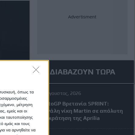
ΔΙΑΒΑΖΟΥΝ ΤΩΡΑ
 συσκευή, όπως τα
8 Αύγουστος, 2026
προσαρμοσμένες
MotoGP Βρετανία SPRINT:
ιεχόμενο, μέτρηση
Μεγάλη νίκη Martin σε απόλυτη
ς, εμείς και οι
και ταυτοποίησης
επικράτηση της Aprilia
ό εμάς και τους
ια να αρνηθείτε να