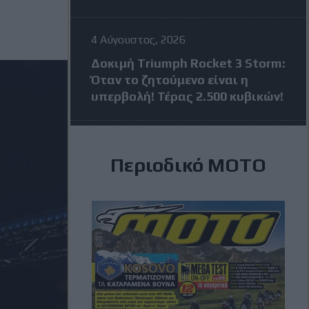
4 Αύγουστος, 2026
Δοκιμή Triumph Rocket 3 Storm:
Όταν το ζητούμενο είναι η
υπερβολή! Τέρας 2.500 κυβικών!
4 Αύγουστος, 2026
Περιοδικό ΜΟΤΟ
MotoGP: Πέντε αναβάτες σε
απόσταση 24 βαθμών πριν από
το Grand Prix της Βρετανίας
3 Αύγουστος, 2026
MXGP Βέλγιο: Κέρδισε ο Jeffrey
Herlings και πάει ολοταχώς για
τίτλο