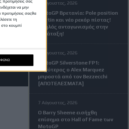
ς προτιμήσεις σας
8 Αύγουστος, 2026
νδέχεται να μην
MotoGP Βρετανία: Pole position
Οι προτιμήσεις σαςθα
Martin και νέο ρεκόρ πίστας!
λέσετε τη
κ στο κουμπί
Υψηλός ανταγωνισμός στην
κατάταξη!
7 Αύγουστος, 2026
ΜΦΩΝΩ
MotoGP Silverstone FP1:
Ταχύτερος ο Alex Marquez
μπροστά από τον Bezzecchi
[ΑΠΟΤΕΛΕΣΜΑΤΑ]
7 Αύγουστος, 2026
Ο Barry Sheene εισήχθη
επίσημα στο Hall of Fame των
MotoGP