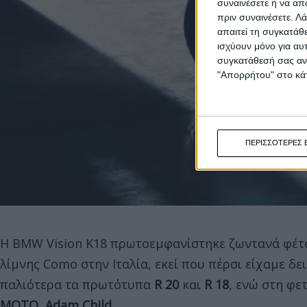
συναινέσετε ή να απ
πριν συναινέσετε.
Λά
απαιτεί τη συγκατάθ
ισχύουν μόνο για αυ
συγκατάθεσή σας ανά
"Απορρήτου" στο κάτ
ΠΕΡΙΣΣΟΤΕΡΕΣ 
H BMW Vision K18 πρωτοεμφανίστηκε ζωντανά φέτος 
λίμνης Como στην Ιταλία, εκεί που πέρσι είχαμε δε
παλιότερα τα πρωτότυπα
R 20
και
R 18
, ενώ στη φε
ΜΟΤΟ, Adam Child
.