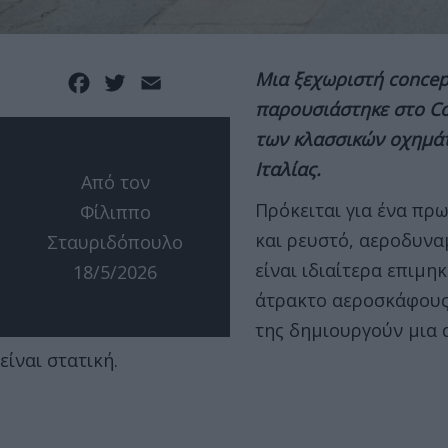
Μια ξεχωριστή
concep
Facebook
Twitter
Email
παρουσιάστηκε στο
C
των κλασσικών οχημά
Ιταλίας.
Από τον
Πρόκειται για ένα πρ
Φίλιππο
και ρευστό, αεροδυνα
Σταυριδόπουλο
είναι ιδιαίτερα επιμη
18/5/2026
άτρακτο αεροσκάφους 
της δημιουργούν μια 
είναι στατική.