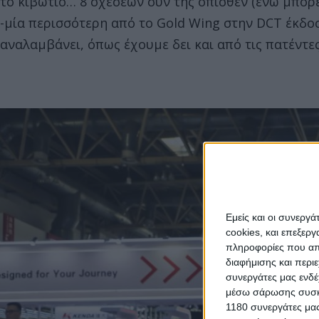
το κιβώτιο… 8 σχέσεων συν της όπισθεν (ενώ μπορε
-μία περισσότερη από το Gold Wing στην DCT έκδο
αναλαμβάνει, όπως έχουμε δει και από τις πατέντες
Εμείς και οι συνεργ
cookies, και επεξε
πληροφορίες που απο
διαφήμισης και περι
συνεργάτες μας ενδέ
μέσω σάρωσης συσκευ
1180 συνεργάτες μας