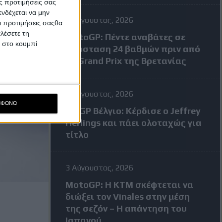
ς προτιμήσεις σας
νδέχεται να μην
4 Αύγουστος, 2026
Οι προτιμήσεις σαςθα
λέσετε τη
MotoGP: Πέντε αναβάτες σε
κ στο κουμπί
απόσταση 24 βαθμών πριν από
το Grand Prix της Βρετανίας
3 Αύγουστος, 2026
ΜΦΩΝΩ
MXGP Βέλγιο: Κέρδισε ο Jeffrey
Herlings και πάει ολοταχώς για
τίτλο
3 Αύγουστος, 2026
MotoGP: Η KTM σκέφτεται να
διώξει τον Vinales στην μέση
της σεζόν – Η απάντηση του
Ισπανού