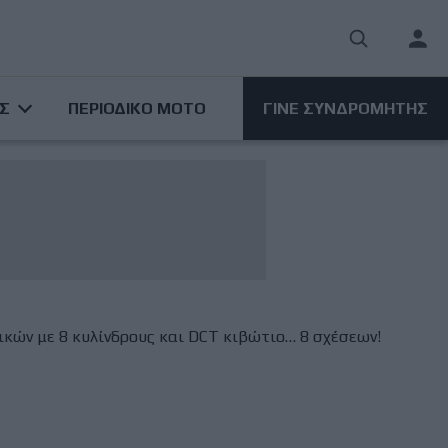
User
acco
ΑΣ
ΠΕΡΙΟΔΙΚΟ ΜΟΤΟ
ΓΙΝΕ ΣΥΝΔΡΟΜΗΤΗΣ
men
ικών με 8 κυλίνδρους και DCT κιβώτιο… 8 σχέσεων!