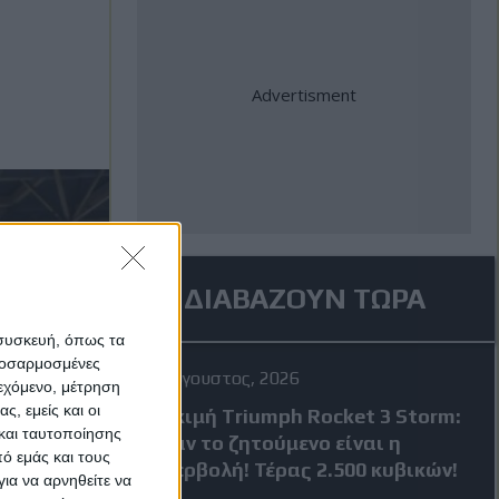
ΔΙΑΒΑΖΟΥΝ ΤΩΡΑ
 συσκευή, όπως τα
προσαρμοσμένες
4 Αύγουστος, 2026
ιεχόμενο, μέτρηση
ς, εμείς και οι
Δοκιμή Triumph Rocket 3 Storm:
και ταυτοποίησης
Όταν το ζητούμενο είναι η
ό εμάς και τους
υπερβολή! Τέρας 2.500 κυβικών!
ια να αρνηθείτε να