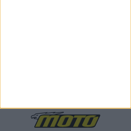
Επικαιρότητα
17/4/2024
Great Wall Motor – Προ των πυλών το κινεζικό
οχτακύλινδρο Gold Wing!
Σύμφωνα με πατέντες που είδαν το φως της δημοσιότητας η
κινεζική εταιρεία Great Wall Motor (GWM) ετο...