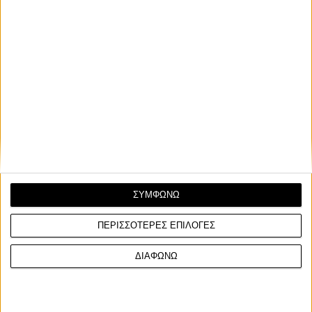
Νέα Μοντέλα
20/5/2024
ΣΥΜΦΩΝΩ
GWM Souo S 2000 ST – Το κινεζικό Gold Wing των
2.000 κυβικών με 8 κυλίνδρους και DCT κιβώτιο… 8
ΠΕΡΙΣΣΟΤΕΡΕΣ ΕΠΙΛΟΓΕΣ
σχέσεων!
Με στόχο να κάνει εμφανή την παρουσία της στον χώρο της
μοτοσυκλέτας με το καλημέρα, η GWM κάνει ντε...
ΔΙΑΦΩΝΩ