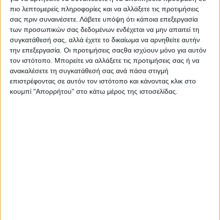
1300 GS
πιο λεπτομερείς πληροφορίες και να αλλάξετε τις προτιμήσεις
Ο νέος boxer των 1.300 κ.εκ. και 145 ίππων βρίσκει τον δρόμο
σας πριν συναινέσετε.
Λάβετε υπόψη ότι κάποια επεξεργασία
του και στις υπόλοιπες μοτοσυκλέτες της...
των προσωπικών σας δεδομένων ενδέχεται να μην απαιτεί τη
συγκατάθεσή σας, αλλά έχετε το δικαίωμα να αρνηθείτε αυτήν
την επεξεργασία. Οι προτιμήσεις σαςθα ισχύουν μόνο για αυτόν
τον ιστότοπο. Μπορείτε να αλλάξετε τις προτιμήσεις σας ή να
ανακαλέσετε τη συγκατάθεσή σας ανά πάσα στιγμή
επιστρέφοντας σε αυτόν τον ιστότοπο και κάνοντας κλικ στο
κουμπί "Απορρήτου" στο κάτω μέρος της ιστοσελίδας.
Νέα Μοντέλα
27/6/2024
GWM Souo – Νέο κτηνώδες cruiser, με τον
οχτακύλινδρο boxer στο προσκήνιο!
Κατασκοπευτικές φωτογραφίες έπιασαν το επόμενο