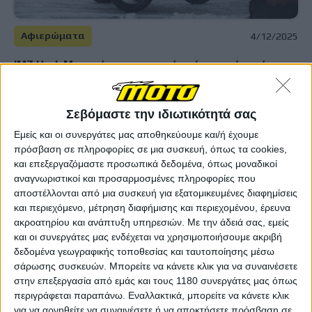
Αφιερώματα
4/12/2025
IMZ Ural: Μια τρίτροχη ιστορία γύρω από τρείς
πολέμους - Πώς έφτασε στη σημερινή αλλαγή
πορείας
Η σύντομη ιστορία της ρωσικής εταιρείας κατασκευής
Σεβόμαστε την ιδιωτικότητά σας
μοτοσυκλετών και οι ελιγμοί που της επέβαλαν οι διεθνείς
Εμείς και οι συνεργάτες μας αποθηκεύουμε και/ή έχουμε
συγκρούσεις για να κρατηθεί ζωντανή. Τα sidecars αποτελούν
πρόσβαση σε πληροφορίες σε μια συσκευή, όπως τα cookies,
μια ιδιαίτερη συνομοταξία μοτο...
και επεξεργαζόμαστε προσωπικά δεδομένα, όπως μοναδικοί
αναγνωριστικοί και προσαρμοσμένες πληροφορίες που
Επικαιρότητα
αποστέλλονται από μια συσκευή για εξατομικευμένες διαφημίσεις
CBNMotor – Με boxer κόπια της BMW, “κοιτάζει”
και περιεχόμενο, μέτρηση διαφήμισης και περιεχομένου, έρευνα
προς Βαυαρία
ακροατηρίου και ανάπτυξη υπηρεσιών.
Με την άδειά σας, εμείς
Στη φετινή Διεθνή Έκθεση Μοτοσυκλέτας του Πεκίνου, μια
και οι συνεργάτες μας ενδέχεται να χρησιμοποιήσουμε ακριβή
εταιρεία κατάφερε να κάνει αισθητή την παρουσ...
δεδομένα γεωγραφικής τοποθεσίας και ταυτοποίησης μέσω
σάρωσης συσκευών. Μπορείτε να κάνετε κλικ για να συναινέσετε
στην επεξεργασία από εμάς και τους 1180 συνεργάτες μας όπως
Νέα Μοντέλα
περιγράφεται παραπάνω. Εναλλακτικά, μπορείτε να κάνετε κλικ
BMW R 1300 R/RS - Έρχονται με τον boxer του R
για να αρνηθείτε να συναινέσετε ή να αποκτήσετε πρόσβαση σε