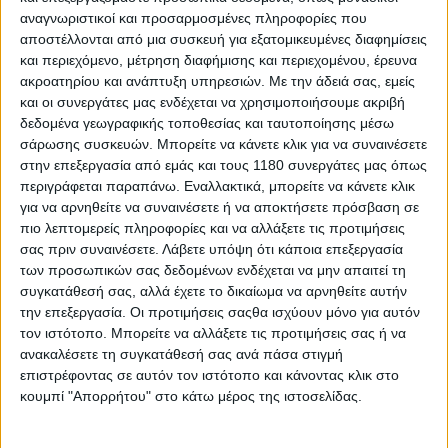
γυμνή με 123 ίππους και τετραψήφια τιμή!
αναγνωριστικοί και προσαρμοσμένες πληροφορίες που
Από τον Μάρτιο την περιμέναμε, οπότε άργησε λιγάκι αλλά
αποστέλλονται από μια συσκευή για εξατομικευμένες διαφημίσεις
χαλάλι της. Η νέα τετρακύλινδρη SRK 921 είνα...
και περιεχόμενο, μέτρηση διαφήμισης και περιεχομένου, έρευνα
ακροατηρίου και ανάπτυξη υπηρεσιών.
Με την άδειά σας, εμείς
και οι συνεργάτες μας ενδέχεται να χρησιμοποιήσουμε ακριβή
δεδομένα γεωγραφικής τοποθεσίας και ταυτοποίησης μέσω
σάρωσης συσκευών. Μπορείτε να κάνετε κλικ για να συναινέσετε
στην επεξεργασία από εμάς και τους 1180 συνεργάτες μας όπως
περιγράφεται παραπάνω. Εναλλακτικά, μπορείτε να κάνετε κλικ
για να αρνηθείτε να συναινέσετε ή να αποκτήσετε πρόσβαση σε
πιο λεπτομερείς πληροφορίες και να αλλάξετε τις προτιμήσεις
σας πριν συναινέσετε.
Λάβετε υπόψη ότι κάποια επεξεργασία
των προσωπικών σας δεδομένων ενδέχεται να μην απαιτεί τη
συγκατάθεσή σας, αλλά έχετε το δικαίωμα να αρνηθείτε αυτήν
την επεξεργασία. Οι προτιμήσεις σαςθα ισχύουν μόνο για αυτόν
τον ιστότοπο. Μπορείτε να αλλάξετε τις προτιμήσεις σας ή να
Νέα Μοντέλα
16/7/2026
ανακαλέσετε τη συγκατάθεσή σας ανά πάσα στιγμή
επιστρέφοντας σε αυτόν τον ιστότοπο και κάνοντας κλικ στο
Kove 625X Pro: Διαθέσιμη στην Ελλάδα με τιμή στο
κουμπί "Απορρήτου" στο κάτω μέρος της ιστοσελίδας.
κάτω όριο της κατηγορίας της
Η καινούργια προσθήκη στη γκάμα της Kove παρουσιάστηκε