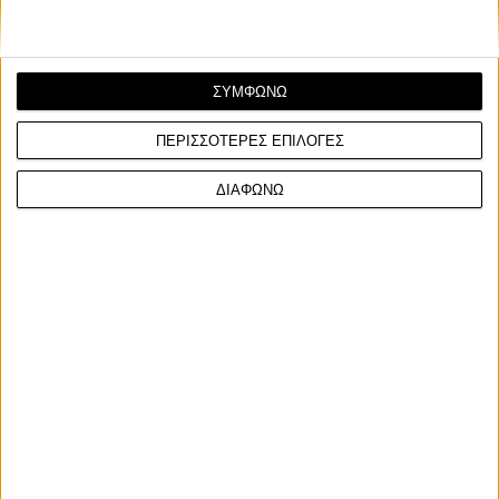
ΣΥΜΦΩΝΩ
ΠΕΡΙΣΣΟΤΕΡΕΣ ΕΠΙΛΟΓΕΣ
Νέα Μοντέλα
15/7/2026
ΔΙΑΦΩΝΩ
Triumph Speed Twin 1200 TFC: Εργοστασιακό
custom σε πολύ περιορισμένη παραγωγή
Μετά τα Thruxton TFC, Rocket 3 TFC και δύο εκδόσεις του
Bobber TFC, η Triumph εμπλουτίζει την οικογέ...