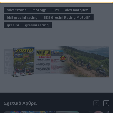
silverstone
motogp
FP1
alex marquez
bk8 gresini racing
BK8 Gresini Racing MotoGP
gresini
gresini racing
Σχετικά Άρθρα