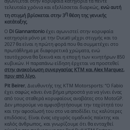
αγωνίζεται στην κορυφαία κατηγορία τα πέντε
τελευταία χρόνια και εξελίσσεται διαρκώς,
ενώ αυτή
η
τη στιγμή βρίσκεται στην 3
θέση της γενικής
κατάταξης
.
Ο
Di Giannantonio
έχει αγωνιστεί στην κορυφαία
κατηγορία μόνο με την Ducati μέχρι στιγμής και το
2027 θα είναι η πρώτη φορά που θα συμμετέχει στο
πρωτάθλημα με διαφορετικά χρώματα, ενώ
ταυτόχρονα θα ξεκινά και η εποχή των κινητήρων 850
κυβικών. Η παραπάνω είδηση έρχεται να προστεθεί
στην ανακοίνωση συνεργασίας KTM και Alex Marquez,
πριν από λίγο.
Pit Beirer
, Διευθυντής της KTM Motorsports: “Ο Fabio
έχει σαφώς κάνει ένα βήμα μπροστά για να γίνει ένας
από τους σταθερά κορυφαίους αναβάτες στο MotoGP.
Δεν μπορούμε να αμφισβητήσουμε την ταχύτητά του
και την αφοσίωσή του στο να αποδίδει τις καλύτερες
επιδόσεις. Είναι ένας ισχυρός ομαδικός παίκτης και
καλός άνθρωπος, και γνωρίζουμε ότι θα ενταχθεί