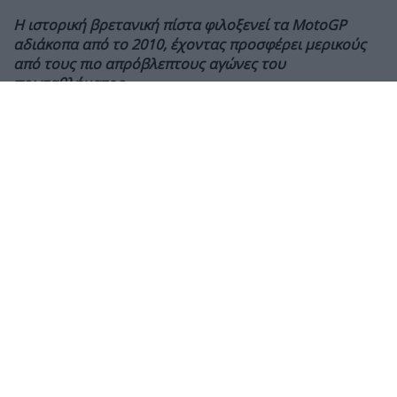
Η ιστορική βρετανική πίστα φιλοξενεί τα MotoGP
αδιάκοπα από το 2010, έχοντας προσφέρει μερικούς
από τους πιο απρόβλεπτους αγώνες του
πρωταθλήματος
Λίγες ημέρες πριν από τη διεξαγωγή του Grand Prix
Μεγάλης Βρετανίας 2026, τα MotoGP ανακοίνωσαν την
επέκταση της συνεργασίας τους με το Silverstone έως
το τέλος της σεζόν του 2028.
Η νέα συμφωνία διασφαλίζει ότι ο ιστορικός αγώνας
θα παραμείνει στο καλεντάρι του Παγκοσμίου
Πρωταθλήματος και τις σεζόν 2027 και 2028,
επιβεβαιώνοντας τη σημασία της βρετανικής αγοράς
για το άθλημα.
Από την επιστροφή των MotoGP στο Silverstone το
2010, η πίστα έχει φιλοξενήσει μερικούς από τους πιο
θεαματικούς και απρόβλεπτους αγώνες της