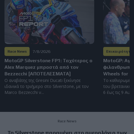
7/8/2026
Race News
Επικαιρότητα
MotoGP Silverstone FP1: Ταχύτερος ο
MotoGP: Αγώ
Alex Marquez μπροστά από τον
φιλανθρωπικ
Bezzecchi [ΑΠΟΤΕΛΕΣΜΑΤΑ]
Wheels for Li
Ο αναβάτης της Gresini Ducati ξεκίνησε
Το καθιερωμέν
ιδανικά το τριήμερο στο Silverstone, με τον
του βρετανικού 
Marco Bezzecchi ν...
6 έως τις 9 Αυγο
Race News
Το Silverstone παραμένει στο ημερολόγιο των