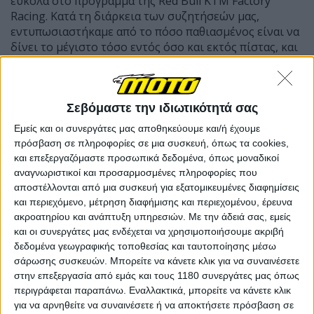
εύκολα στο πρόγραμμα της Red Bull KTM Factory
Racing. Κατά τη διάρκεια των συζητήσεών μας,
εντυπωσιαστήκαμε από το πόσο παθιασμένος είναι να
δίνει το μέγιστο τόσο εντός όσο και εκτός πίστας, και
πιστεύουμε ότι το επόμενο κεφάλαιο που θα
γράψουμε μαζί θα είναι συναρπαστικό και αξέχαστο.
Καλώς ήρθες, Fabio.”
Σεβόμαστε την ιδιωτικότητά σας
Εμείς και οι συνεργάτες μας αποθηκεύουμε και/ή έχουμε
πρόσβαση σε πληροφορίες σε μια συσκευή, όπως τα cookies,
και επεξεργαζόμαστε προσωπικά δεδομένα, όπως μοναδικοί
αναγνωριστικοί και προσαρμοσμένες πληροφορίες που
αποστέλλονται από μια συσκευή για εξατομικευμένες διαφημίσεις
και περιεχόμενο, μέτρηση διαφήμισης και περιεχομένου, έρευνα
ακροατηρίου και ανάπτυξη υπηρεσιών.
Με την άδειά σας, εμείς
και οι συνεργάτες μας ενδέχεται να χρησιμοποιήσουμε ακριβή
δεδομένα γεωγραφικής τοποθεσίας και ταυτοποίησης μέσω
σάρωσης συσκευών. Μπορείτε να κάνετε κλικ για να συναινέσετε
στην επεξεργασία από εμάς και τους 1180 συνεργάτες μας όπως
περιγράφεται παραπάνω. Εναλλακτικά, μπορείτε να κάνετε κλικ
για να αρνηθείτε να συναινέσετε ή να αποκτήσετε πρόσβαση σε