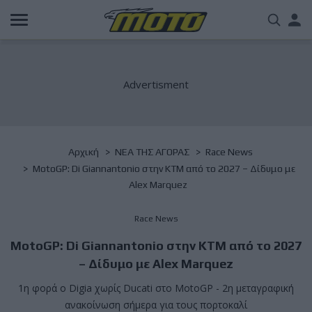
Παράκαμψη
Us
προς
το
acc
κυρίως
περιεχόμενο
me
Breadcrumb
Αρχική
NΕΑ ΤΗΣ ΑΓΟΡΑΣ
Race News
MotoGP: Di Giannantonio στην KTM από το 2027 – Δίδυμο με
Alex Marquez
Race News
MotoGP: Di Giannantonio στην KTM από το 2027
– Δίδυμο με Alex Marquez
1η φορά ο Digia χωρίς Ducati στο MotoGP - 2η μεταγραφική
ανακοίνωση σήμερα για τους πορτοκαλί