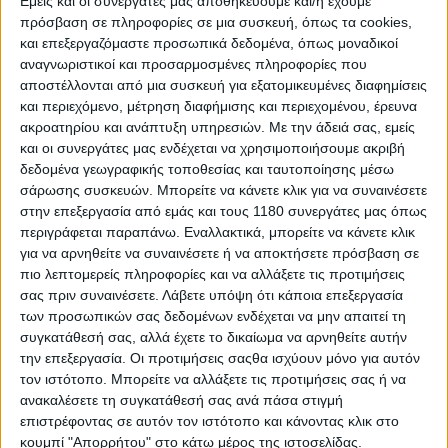
Εμείς και οι συνεργάτες μας αποθηκεύουμε και/ή έχουμε
αυτός σερνόταν μέσα στην πίστα.
πρόσβαση σε πληροφορίες σε μια συσκευή, όπως τα cookies,
“Για να είμαι ειλικρινής, δεν έχω πάει στην Επιτροπή
και επεξεργαζόμαστε προσωπικά δεδομένα, όπως μοναδικοί
Ασφάλειας (Safety Commission) αρκετό καιρό τώρα,
αναγνωριστικοί και προσαρμοσμένες πληροφορίες που
γιατί κάποια στιγμή έμοιαζε πως είχαμε φτάσει σε
αποστέλλονται από μια συσκευή για εξατομικευμένες διαφημίσεις
αδιέξοδο,”
εξήγησε ο αναβάτης της ΚΤΜ.
και περιεχόμενο, μέτρηση διαφήμισης και περιεχομένου, έρευνα
ακροατηρίου και ανάπτυξη υπηρεσιών.
Με την άδειά σας, εμείς
Οι αναβάτες έχουν εντοπίσει αρκετά επίμαχα σημεία
και οι συνεργάτες μας ενδέχεται να χρησιμοποιήσουμε ακριβή
που κατά τη γνώμη τους απαιτούν αλλαγές για λόγους
δεδομένα γεωγραφικής τοποθεσίας και ταυτοποίησης μέσω
ασφάλειας και τις έχουν ζητήσει.
σάρωσης συσκευών. Μπορείτε να κάνετε κλικ για να συναινέσετε
στην επεξεργασία από εμάς και τους 1180 συνεργάτες μας όπως
“Περίμενα μια διαφορετική πίστα στη Balaton Park
περιγράφεται παραπάνω. Εναλλακτικά, μπορείτε να κάνετε κλικ
φέτος, αλλά απεναντίας όλα θα είναι ίδια με πέρυσι.
για να αρνηθείτε να συναινέσετε ή να αποκτήσετε πρόσβαση σε
Αυτό που μου συνέβη εκεί πέρυσι ήταν πολύ
πιο λεπτομερείς πληροφορίες και να αλλάξετε τις προτιμήσεις
επικίνδυνο, δεν είναι ένα σικέιν επιπέδου MotoGP.
Θα
σας πριν συναινέσετε.
Λάβετε υπόψη ότι κάποια επεξεργασία
έπρεπε να μιλάμε γι’ αυτό, είναι θέμα των αναβατών
των προσωπικών σας δεδομένων ενδέχεται να μην απαιτεί τη
να γίνει κάτι. Είμαστε οι μόνοι που μπορούμε να
συγκατάθεσή σας, αλλά έχετε το δικαίωμα να αρνηθείτε αυτήν
αλλάξουμε κάτι αυτή τη στιγμή. Ξέρω πως αυτό που
την επεξεργασία. Οι προτιμήσεις σαςθα ισχύουν μόνο για αυτόν
κάνω δεν είναι σωστό [το να μην πηγαίνει στην
τον ιστότοπο. Μπορείτε να αλλάξετε τις προτιμήσεις σας ή να
Επιτροπή Ασφάλειας], αλλά
υπάρχει ένας εκνευρισμός
ανακαλέσετε τη συγκατάθεσή σας ανά πάσα στιγμή
γιατί ζητήσαμε αλλαγές και αυτές δεν έγιναν.
επιστρέφοντας σε αυτόν τον ιστότοπο και κάνοντας κλικ στο
κουμπί "Απορρήτου" στο κάτω μέρος της ιστοσελίδας.