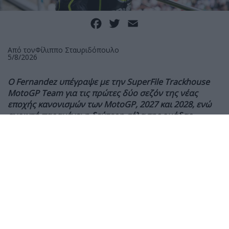
Facebook
Twitter
Email
Από τον
Φίλιππο Σταυριδόπουλο
5/8/2026
Ο
Fernandez υπέγραψε με την SuperFile Trackhouse
MotoGP Team για τις πρώτες δύο σεζόν της νέας
εποχής κανονισμών των
MotoGP, 2027 και 2028, ενώ
ανοιχτή παραμένει η δεύτερη σέλα της ομάδας.
Η SuperFile Trackhouse MotoGP Team ανακοίνωσε
επίσημα την ανανέωση της συνεργασίας της με τον
Raul Fernandez, ο οποίος υπέγραψε νέο συμβόλαιο
που θα τον κρατήσει στην αμερικανική ομάδα μέχρι
το τέλος της σεζόν του 2028.
Ο Fernandez αποτελεί μέλος του project της
Trackhouse από την πρώτη της χρονιά στα MotoGP,