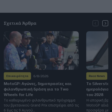
Σχετικά Άρθρα
6/8/2026
6
Επικαιρότητα
Race News
MotoGP: Αγώνες, δημοπρασίες και
Το Silversto
φιλανθρωπική δράση για το Two
ημερολόγιο 
Wheels for Life
του 2028
Το καθιερωμένο φιλανθρωπικό πρόγραμμα
Η ιστορική βρετ
του βρετανικού Grand Prix επιστρέφει από τις
MotoGP αδιάκο
6 έως τις 9 Αυγού...
προσφέρει μερικ