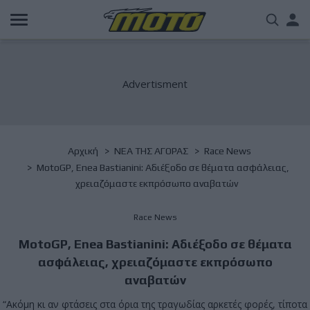
Παράκαμψη
Us
προς
το
acc
κυρίως
περιεχόμενο
me
Breadcrumb
Αρχική
NΕΑ ΤΗΣ ΑΓΟΡΑΣ
Race News
MotoGP, Enea Bastianini: Αδιέξοδο σε θέματα ασφάλειας,
χρειαζόμαστε εκπρόσωπο αναβατών
Race News
MotoGP, Enea Bastianini: Αδιέξοδο σε θέματα
ασφάλειας, χρειαζόμαστε εκπρόσωπο
αναβατών
“Ακόμη κι αν φτάσεις στα όρια της τραγωδίας αρκετές φορές, τίποτα