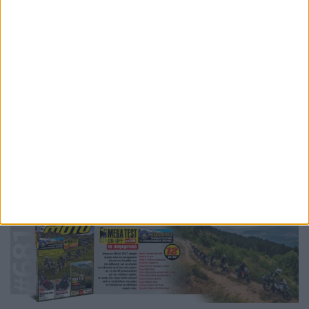
Ετικέτες
silverstone
motogp
2027
2028
carmelo ezpeleta