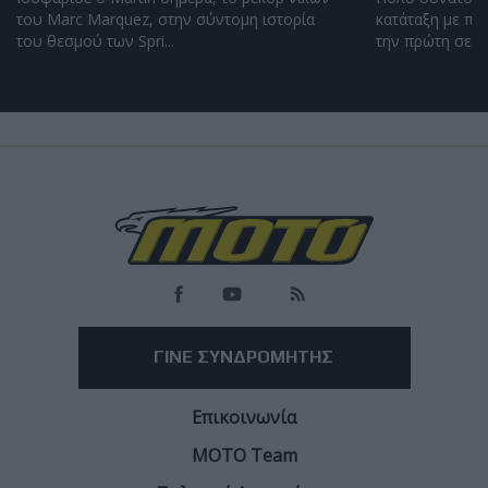
του Marc Marquez, στην σύντομη ιστορία
κατάταξη με πέ
του θεσμού των Spri...
την πρώτη σειρά
Race News
MotoGP Βρετανία: Pole position Martin και νέο
ρεκόρ πίστας! Υψηλός ανταγωνισμός στην
κατάταξη!
Όλες οι Aprilia μπροστά!