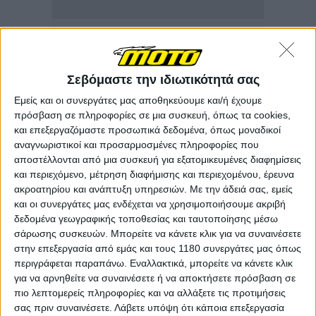
Σεβόμαστε την ιδιωτικότητά σας
Εμείς και οι συνεργάτες μας αποθηκεύουμε και/ή έχουμε
πρόσβαση σε πληροφορίες σε μια συσκευή, όπως τα cookies,
και επεξεργαζόμαστε προσωπικά δεδομένα, όπως μοναδικοί
αναγνωριστικοί και προσαρμοσμένες πληροφορίες που
αποστέλλονται από μια συσκευή για εξατομικευμένες διαφημίσεις
και περιεχόμενο, μέτρηση διαφήμισης και περιεχομένου, έρευνα
ακροατηρίου και ανάπτυξη υπηρεσιών.
Με την άδειά σας, εμείς
και οι συνεργάτες μας ενδέχεται να χρησιμοποιήσουμε ακριβή
δεδομένα γεωγραφικής τοποθεσίας και ταυτοποίησης μέσω
Η ομάδα του, Gresini Racing δημοσίευσε μία
σάρωσης συσκευών. Μπορείτε να κάνετε κλικ για να συναινέσετε
φωτογραφία στα social media, με τον Fermin Aldeguer
στην επεξεργασία από εμάς και τους 1180 συνεργάτες μας όπως
περιγράφεται παραπάνω. Εναλλακτικά, μπορείτε να κάνετε κλικ
να είναι χαμογελαστός μετά την επέμβαση. Ο Ισπανός
για να αρνηθείτε να συναινέσετε ή να αποκτήσετε πρόσβαση σε
αναβάτης θα αγωνιστεί κανονικά στο Ιταλικό GP του
πιο λεπτομερείς πληροφορίες και να αλλάξετε τις προτιμήσεις
Mugello που θα διεξαχθεί 20-22 Ιουνίου. O Aldeguer
σας πριν συναινέσετε.
Λάβετε υπόψη ότι κάποια επεξεργασία
θέλει να συνεχίσει τις καλές του εμφανίσεις στην