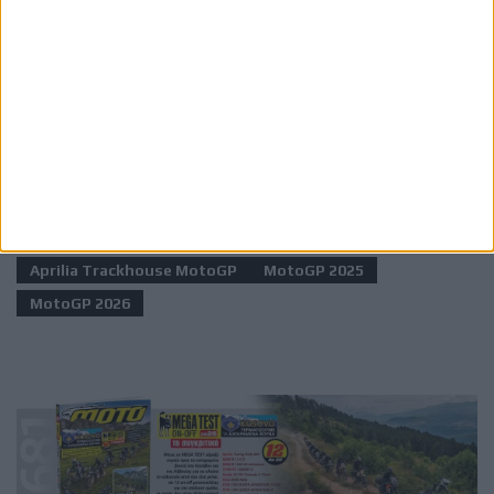
Ετικέτες
Aprilia Trackhouse MotoGP
MotoGP 2025
MotoGP 2026