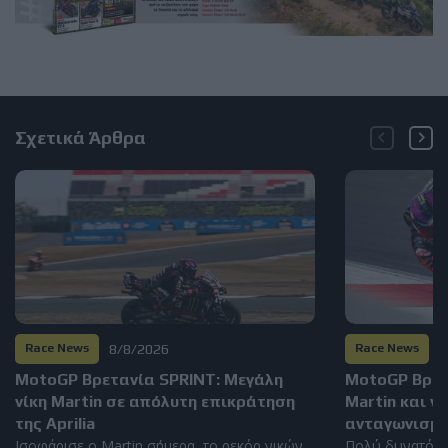
Σχετικά Άρθρα
8/8/2026
8
Race News
Race News
MotoGP Βρετανία SPRINT: Μεγάλη
MotoGP Βρετα
νίκη Martin σε απόλυτη επικράτηση
Martin και ν
της Aprilia
ανταγωνισμό
Ισοφάρισε ο Martin σήμερα, το ρεκόρ νικών
Πολύ δυνατός 