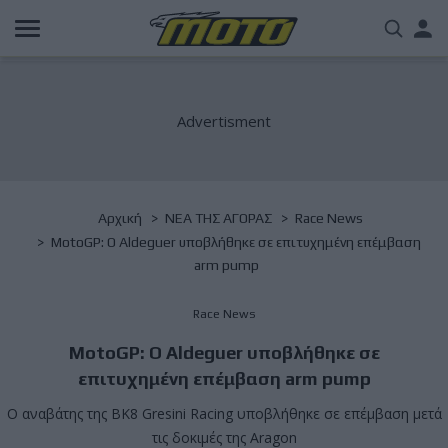
Παράκαμψη
Us
προς
το
acc
κυρίως
περιεχόμενο
me
Breadcrumb
Αρχική
NΕΑ ΤΗΣ ΑΓΟΡΑΣ
Race News
MotoGP: Ο Aldeguer υποβλήθηκε σε επιτυχημένη επέμβαση
arm pump
Race News
MotoGP: Ο Aldeguer υποβλήθηκε σε
επιτυχημένη επέμβαση arm pump
Ο αναβάτης της BK8 Gresini Racing υποβλήθηκε σε επέμβαση μετά
τις δοκιμές της Aragon