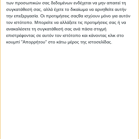
των προσωπικών σας δεδομένων ενδέχεται να μην απαιτεί τη
η
μεγάλη κατηγορία, καθώς βρίσκεται στην 9
θέση της
συγκατάθεσή σας, αλλά έχετε το δικαίωμα να αρνηθείτε αυτήν
βαθμολογίας, όμως το Mugello δεν του “πάει”
την επεξεργασία. Οι προτιμήσεις σαςθα ισχύουν μόνο για αυτόν
ιδιαίτερα τα τελευταία χρόνια, καθώς είχε πτώσεις
τον ιστότοπο. Μπορείτε να αλλάξετε τις προτιμήσεις σας ή να
στην Moto2 τόσο το 2024, όσο και το 2023. Μένει να
ανακαλέσετε τη συγκατάθεσή σας ανά πάσα στιγμή
δούμε αν φέτος θα “σπάσει” αυτό το κακό σερί που τον
επιστρέφοντας σε αυτόν τον ιστότοπο και κάνοντας κλικ στο
ακολουθεί στην Ιταλική πίστα.
κουμπί "Απορρήτου" στο κάτω μέρος της ιστοσελίδας.