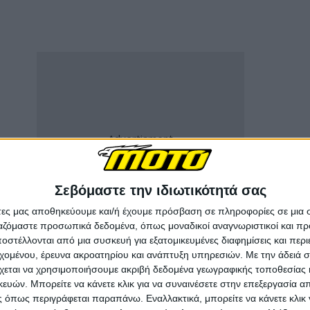
Σεβόμαστε την ιδιωτικότητά σας
άτες μας αποθηκεύουμε και/ή έχουμε πρόσβαση σε πληροφορίες σε μια
ργαζόμαστε προσωπικά δεδομένα, όπως μοναδικοί αναγνωριστικοί και 
στέλλονται από μια συσκευή για εξατομικευμένες διαφημίσεις και περ
εχομένου, έρευνα ακροατηρίου και ανάπτυξη υπηρεσιών.
Με την άδειά σα
σε: “Λυπάμαι πολύ που δεν μπορώ να συμμετάσχω
χεται να χρησιμοποιήσουμε ακριβή δεδομένα γεωγραφικής τοποθεσίας 
ών. Μπορείτε να κάνετε κλικ για να συναινέσετε στην επεξεργασία απ
ταστεί ένα διαφορετικό τέλος, περίμενα αυτό το
 όπως περιγράφεται παραπάνω. Εναλλακτικά, μπορείτε να κάνετε κλικ γ