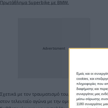
Πρωτάθλημα Superbike με BMW.
Εμείς και οι συνεργ
cookies, και επεξε
πληροφορίες που απο
διαφήμισης και περι
Σχετικά με τον τραυματισμό του, ο Petrucci δήλω
συνεργάτες μας ενδέ
μέσω σάρωσης συσκευ
στον τελευταίο αγώνα με την ομάδα Barni. Είχα φαν
1180 συνεργάτες μας