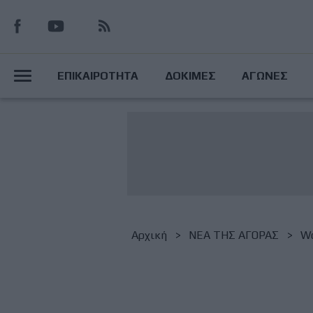
Παράκαμψη
προς
το
Main
κυρίως
ΕΠΙΚΑΙΡΟΤΗΤΑ
ΔΟΚΙΜΕΣ
ΑΓΩΝΕΣ
περιεχόμενο
Menu
Breadcrumb
Αρχική
NΕΑ ΤΗΣ ΑΓΟΡΑΣ
Wo