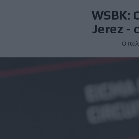
WSBK: Ο
Jerez - 
Ο Ιταλ