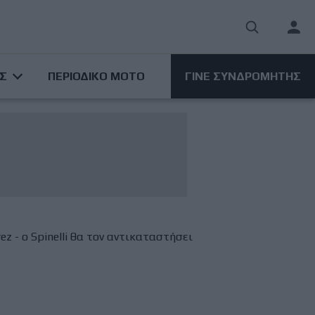
User
acco
ΑΣ
ΠΕΡΙΟΔΙΚΟ ΜΟΤΟ
ΓΙΝΕ ΣΥΝΔΡΟΜΗΤΗΣ
men
ez - ο Spinelli θα τον αντικαταστήσει