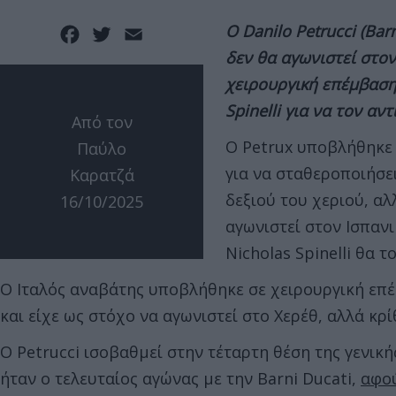
Ο Danilo Petrucci (Bar
Facebook
Twitter
Email
δεν θα αγωνιστεί στον
χειρουργική επέμβαση 
Spinelli για να τον αν
Από τον
Ο Petrux υποβλήθηκε
Παύλο
για να σταθεροποιήσε
Καρατζά
δεξιού του χεριού, αλ
16/10/2025
αγωνιστεί στον Ισπανι
Nicholas Spinelli θα τ
Ο Ιταλός αναβάτης υποβλήθηκε σε χειρουργική επέ
και είχε ως στόχο να αγωνιστεί στο Χερέθ, αλλά κ
Ο Petrucci ισοβαθμεί στην τέταρτη θέση της γενικής
ήταν ο τελευταίος αγώνας με την Barni Ducati,
αφού