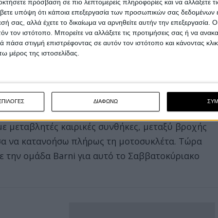
η στο πρωτάθλημα και να αποχαιρετήσω την
οκτήσετε πρόσβαση σε πιο λεπτομερείς πληροφορίες και να αλλάξετε τι
βετε υπόψη ότι κάποια επεξεργασία των προσωπικών σας δεδομένων ε
τα εξελίχθηκαν διαφορετικά και πονάει ακόμα
εσή σας, αλλά έχετε το δικαίωμα να αρνηθείτε αυτήν την επεξεργασία. 
έψουμε και να μοιραστούμε αυτόν τον τελευταίο
τόν τον ιστότοπο. Μπορείτε να αλλάξετε τις προτιμήσεις σας ή να ανακα
 πάσα στιγμή επιστρέφοντας σε αυτόν τον ιστότοπο και κάνοντας κλι
ω μέρος της ιστοσελίδας.
νίζεται στο πρωτάθλημα MotoE και βρίσκεται
ωσε: “Λυπάμαι για τον Danilo, αγωνιζόταν για την
τίστηκε αυτή τη στιγμή. Εύχομαι στον Danilo
ΕΠΙΛΟΓΕΣ
ΔΙΑΦΩΝΩ
ΣΥ
ώ την ομάδα Barni που με κάλεσε. Θα δω το
με μεταβλητές καιρικές συνθήκες, μεταξύ βροχής
ρεσα να κατανοήσω πλήρως τη μοτοσυκλέτα. Τώρα
ε την ομάδα Barni για αυτό το Σαββατοκύριακο