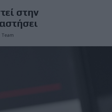
τεί στην
αταστήσει
ni Team