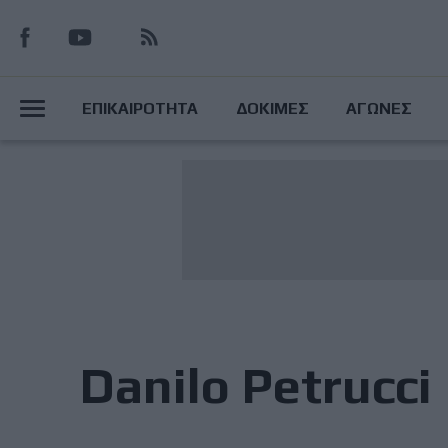
Παράκαμψη
προς
το
Main
κυρίως
ΕΠΙΚΑΙΡΟΤΗΤΑ
ΔΟΚΙΜΕΣ
ΑΓΩΝΕΣ
περιεχόμενο
Menu
Danilo Petrucci