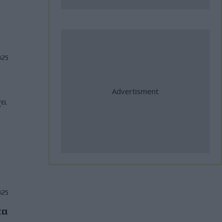
σημαντικές διεθνείς
συμμετοχές
31 Ιούλιος, 2026
025
Η Αλεξανδρούπολη ο τρίτος
σταθμός της κοινής δράσης
ΑΜΟΤΟΕ και ΜΟΤΟΕ για την
ει
οδική ασφάλεια
31 Ιούλιος, 2026
ΜοtoGP: Θετικά νέα για τον
Bezzecchi - Επέστρεψε στις
δοκιμές ενόψει Silverstone
025
31 Ιούλιος, 2026
τα