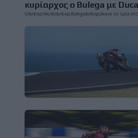
κυρίαρχος ο Bulega με Duca
Ο&nbsp;Nicolo&nbsp;Bulega&nbsp;έκανε το τρία στα 