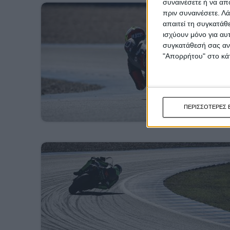
συναινέσετε ή να απ
πριν συναινέσετε.
Λά
απαιτεί τη συγκατάθ
ισχύουν μόνο για αυ
συγκατάθεσή σας ανά
"Απορρήτου" στο κάτ
ΠΕΡΙΣΣΟΤΕΡΕΣ 