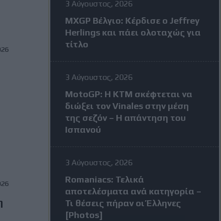
3 Αύγουστος, 2026
MXGP Βέλγιο: Κέρδισε ο Jeffrey
Herlings και πάει ολοταχώς για
τίτλο
026
3 Αύγουστος, 2026
α
MotoGP: Η KTM σκέφτεται να
διώξει τον Vinales στην μέση
η
της σεζόν – Η απάντηση του
Ισπανού
3 Αύγουστος, 2026
Romaniacs: Τελικά
026
αποτελέσματα ανά κατηγορία –
η
Τι θέσεις πήραν οι Έλληνες
[Photos]