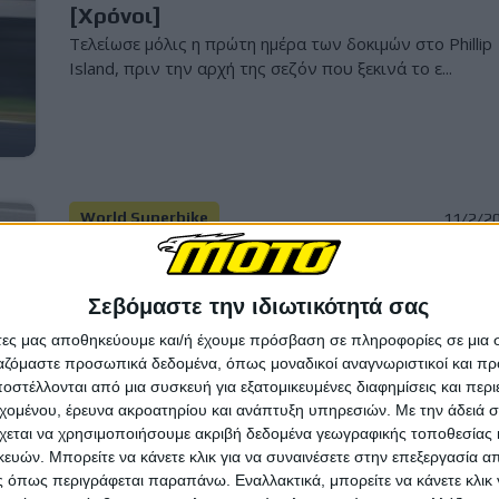
[Χρόνοι]
Τελείωσε μόλις η πρώτη ημέρα των δοκιμών στο Phillip
Island, πριν την αρχή της σεζόν που ξεκινά το ε...
World Superbike
11/2/2
MOTUL WSBK 2026: Αυτοί είναι οι
αρχιμηχανικοί των αναβατών – όλες οι
Σεβόμαστε την ιδιωτικότητά σας
μεταγραφές
άτες μας αποθηκεύουμε και/ή έχουμε πρόσβαση σε πληροφορίες σε μια
Στα κορυφαία πρωταθλήματα υπάρχει πάντα η συζήτ
ργαζόμαστε προσωπικά δεδομένα, όπως μοναδικοί αναγνωριστικοί και 
γύρω από τις μεταγραφές των αναβατών, όμως δεν πρ.
στέλλονται από μια συσκευή για εξατομικευμένες διαφημίσεις και περ
εχομένου, έρευνα ακροατηρίου και ανάπτυξη υπηρεσιών.
Με την άδειά σα
χεται να χρησιμοποιήσουμε ακριβή δεδομένα γεωγραφικής τοποθεσίας 
ών. Μπορείτε να κάνετε κλικ για να συναινέσετε στην επεξεργασία απ
 όπως περιγράφεται παραπάνω. Εναλλακτικά, μπορείτε να κάνετε κλικ γ