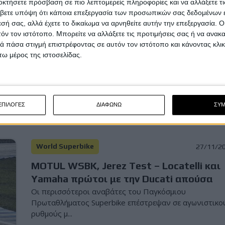
οκτήσετε πρόσβαση σε πιο λεπτομερείς πληροφορίες και να αλλάξετε τι
World Superbike
28/11/2
βετε υπόψη ότι κάποια επεξεργασία των προσωπικών σας δεδομένων ε
εσή σας, αλλά έχετε το δικαίωμα να αρνηθείτε αυτήν την επεξεργασία. 
MOTUL WSBK, Jerez Test, Ημέρα 2η –
τόν τον ιστότοπο. Μπορείτε να αλλάξετε τις προτιμήσεις σας ή να ανακα
Ταχύτεροι Alex Lowes και Bimota
 πάσα στιγμή επιστρέφοντας σε αυτόν τον ιστότοπο και κάνοντας κλι
Οι δοκιμές στη Jerez ολοκληρώθηκαν με την Πέμπτη να
ω μέρος της ιστοσελίδας.
αποτελεί τη δεύτερη και τελευταία ημέρα για τις ...
ΕΠΙΛΟΓΕΣ
ΔΙΑΦΩΝΩ
ΣΥ
World Superbike
27/11/2
MOTUL WSBK, Jerez Test – Locatelli και
Yamaha πρώτοι με την Ducati απούσα
Οι περισσότεροι αναβάτες του Παγκόσμιου
Πρωταθλήματος Superbike επέστρεψαν σε αγωνιστικο
ρυθμούς μ...