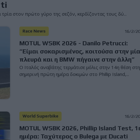
ti
τρία στον πρώτο γύρο της σεζόν, κερδίζοντας τους δύ...
Race News
16/2/2
MOTUL WSBK 2026 - Danilo Petrucci:
“Είμαι σοκαρισμένος, κοιτούσα στην μί
πλευρά και η BMW πήγαινε στην άλλη”
Ο Ιταλός αναβάτης τερμάτισε μόλις στην 14η θέση στ
σημερινή πρώτη ημέρα δοκιμών στο Phillip Island,...
World Superbike
16/2/2
MOTUL WSBK 2026, Phillip Island Test, 1
ημέρα: Ταχύτερος ο Bulega με Ducati