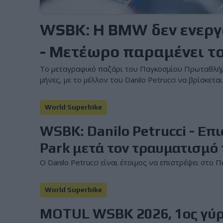
WSBK: Η BMW δεν ενεργο
- Μετέωρο παραμένει το
Το μεταγραφικό παζάρι του Παγκοσμίου Πρωταθλήμ
μήνες, με το μέλλον του Danilo Petrucci να βρίσκετ
World Superbike
WSBK: Danilo Petrucci - Επ
Park μετά τον τραυματισμό
Ο Danilo Petrucci είναι έτοιμος να επιστρέψει στο
World Superbike
MOTUL WSBK 2026, 1ος γύρος