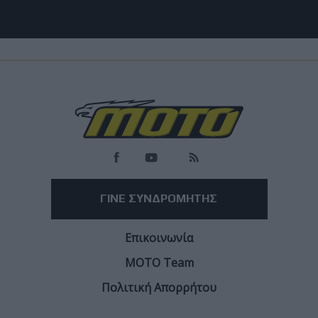
Race News
World Superbike
WorldSBK: Οι επικρατέστεροι στην μάχη για τη
θέση του Bulega στη Ducati
Βασικοί υποψήφιοι ο Franco Morbidelli και ο Manuel Gonzalez