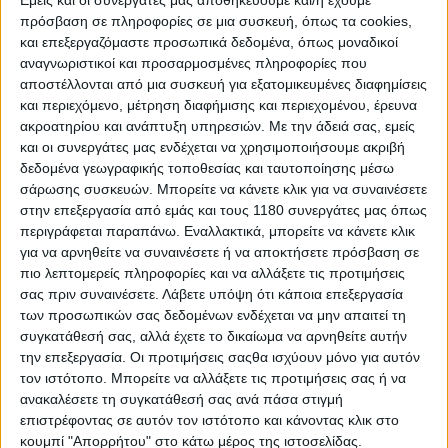
Εμείς και οι συνεργάτες μας αποθηκεύουμε και/ή έχουμε
στην ομάδα της Yamaha. Με την άφιξη του Giulio Nava
πρόσβαση σε πληροφορίες σε μια συσκευή, όπως τα cookies,
δίπλα στον Locatelli, ο Tom O’Kane αλλάζει πλευρά
και επεξεργαζόμαστε προσωπικά δεδομένα, όπως μοναδικοί
στην Yamaha και θα ακολουθήσει τον
Xavi Vierge
.
αναγνωριστικοί και προσαρμοσμένες πληροφορίες που
Ο
Miguel Oliveira,
που προήλθε από το MotoGP, θα
αποστέλλονται από μια συσκευή για εξατομικευμένες διαφημίσεις
και περιεχόμενο, μέτρηση διαφήμισης και περιεχομένου, έρευνα
έχει αρχιμηχανικό τον Αυστραλό Andrew Pitt, ο
ακροατηρίου και ανάπτυξη υπηρεσιών.
Με την άδειά σας, εμείς
οποίος καλείται να αντικαταστήσει τον Phil Marron
και οι συνεργάτες μας ενδέχεται να χρησιμοποιήσουμε ακριβή
που συνεργαζόταν με τον
Toprak Razgatlioglu
.
δεδομένα γεωγραφικής τοποθεσίας και ταυτοποίησης μέσω
Ο
Garrett Gerloff
της Kawasaki θα ξαναδουλέψει με
σάρωσης συσκευών. Μπορείτε να κάνετε κλικ για να συναινέσετε
τον Les Pearson, αφού στην πρώτη του σεζόν με τον
στην επεξεργασία από εμάς και τους 1180 συνεργάτες μας όπως
Ιάπωνα κατασκευαστή είχε αρχιμηχανικό τον Pietro
περιγράφεται παραπάνω. Εναλλακτικά, μπορείτε να κάνετε κλικ
Caprara.
για να αρνηθείτε να συναινέσετε ή να αποκτήσετε πρόσβαση σε
πιο λεπτομερείς πληροφορίες και να αλλάξετε τις προτιμήσεις
Στην ομάδα της Barni, ο
Bautista
τώρα θα έχει στον
σας πριν συναινέσετε.
Λάβετε υπόψη ότι κάποια επεξεργασία
πάγκο του τον Luca Minelli, πρώην αρχιμηχανικό του
των προσωπικών σας δεδομένων ενδέχεται να μην απαιτεί τη
Danilo Petrucci
.
συγκατάθεσή σας, αλλά έχετε το δικαίωμα να αρνηθείτε αυτήν
την επεξεργασία. Οι προτιμήσεις σαςθα ισχύουν μόνο για αυτόν
τον ιστότοπο. Μπορείτε να αλλάξετε τις προτιμήσεις σας ή να
ανακαλέσετε τη συγκατάθεσή σας ανά πάσα στιγμή
επιστρέφοντας σε αυτόν τον ιστότοπο και κάνοντας κλικ στο
κουμπί "Απορρήτου" στο κάτω μέρος της ιστοσελίδας.