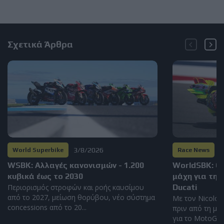
Σχετικά Άρθρα
3/8/2026
3
World Superbike
Race News
WSBK: Αλλαγές κανονισμών - 1.200
WorldSBK: Ο
κυβικά έως το 2030
μάχη για τη 
Περιορισμός στροφών και ροής καυσίμου
Ducati
από το 2027, μείωση θορύβου, νέο σύστημα
Με τον Nicolo 
concessions από το 20...
πριν από τη με
για το MotoGP τ