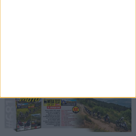
Ετικέτες
WSBK
WSBK 2026
WSBK 2027
WSBK 2028
WSBK 2030
κανονισμοί
Petronas