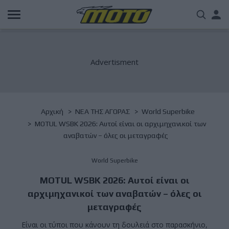
Παράκαμψη
Us
προς
το
acc
κυρίως
περιεχόμενο
me
Breadcrumb
Αρχική
NΕΑ ΤΗΣ ΑΓΟΡΑΣ
World Superbike
MOTUL WSBK 2026: Αυτοί είναι οι αρχιμηχανικοί των
αναβατών – όλες οι μεταγραφές
World Superbike
MOTUL WSBK 2026: Αυτοί είναι οι
αρχιμηχανικοί των αναβατών – όλες οι
μεταγραφές
Είναι οι τύποι που κάνουν τη δουλειά στο παρασκήνιο,