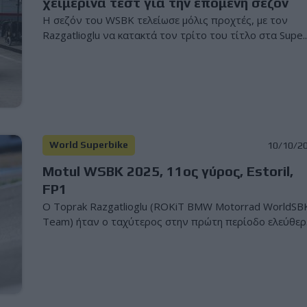
χειμερινά τεστ για την επόμενη σεζόν
Η σεζόν του WSBK τελείωσε μόλις προχτές, με τον
Razgatlioglu να κατακτά τον τρίτο του τίτλο στα Supe..
World Superbike
10/10/2
Motul WSBK 2025, 11ος γύρος, Estoril,
FP1
Ο Toprak Razgatlioglu (ROKiT BMW Motorrad WorldSB
Team) ήταν ο ταχύτερος στην πρώτη περίοδο ελεύθερ.