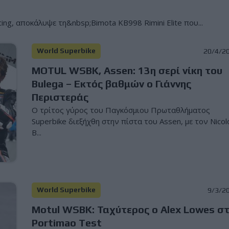
ng, αποκάλυψε τη&nbsp;Bimota KB998 Rimini Elite που...
World Superbike
20/4/2
MOTUL WSBK, Assen: 13η σερί νίκη του
Bulega – Εκτός βαθμών ο Γιάννης
Περιστεράς
Ο τρίτος γύρος του Παγκόσμιου Πρωταθλήματος
Superbike διεξήχθη στην πίστα του Assen, με τον Nicol
B...
World Superbike
9/3/2
Motul WSBK: Ταχύτερος o Alex Lowes σ
Portimao Test