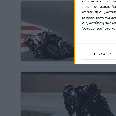
συναινέσετε ή να απ
πριν συναινέσετε.
Λά
απαιτεί τη συγκατάθ
ισχύουν μόνο για αυ
συγκατάθεσή σας ανά
"Απορρήτου" στο κάτ
ΠΕΡΙΣΣΟΤΕΡΕΣ 