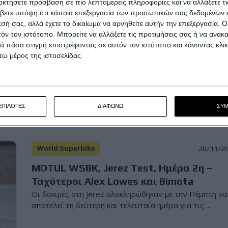
οκτήσετε πρόσβαση σε πιο λεπτομερείς πληροφορίες και να αλλάξετε τι
World Superbike
11/2/2
βετε υπόψη ότι κάποια επεξεργασία των προσωπικών σας δεδομένων ε
εσή σας, αλλά έχετε το δικαίωμα να αρνηθείτε αυτήν την επεξεργασία. 
MOTUL WSBK 2026: Αυτοί είναι οι
τόν τον ιστότοπο. Μπορείτε να αλλάξετε τις προτιμήσεις σας ή να ανακα
αρχιμηχανικοί των αναβατών – όλες οι
 πάσα στιγμή επιστρέφοντας σε αυτόν τον ιστότοπο και κάνοντας κλι
μεταγραφές
ω μέρος της ιστοσελίδας.
Στα κορυφαία πρωταθλήματα υπάρχει πάντα η συζήτ
γύρω από τις μεταγραφές των αναβατών, όμως δεν πρ.
ΕΠΙΛΟΓΕΣ
ΔΙΑΦΩΝΩ
ΣΥ
World Superbike
28/11/2
MOTUL WSBK, Jerez Test, Ημέρα 2η –
Ταχύτεροι Alex Lowes και Bimota
Οι δοκιμές στη Jerez ολοκληρώθηκαν με την Πέμπτη να
αποτελεί τη δεύτερη και τελευταία ημέρα για τις ...