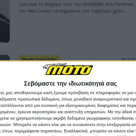
Ξεκίνησε το διήμερο τεστ του WorldSBK στο Portimao,
τον Alex Lowes να σημειώνει τον ταχύτερο χρόν...
World Superbike
16/2/2
MOTUL WSBK 2026, Phillip Island Test, 1
ημέρα: Ταχύτερος ο Bulega με Ducati
Σεβόμαστε την ιδιωτικότητά σας
[Χρόνοι]
άτες μας αποθηκεύουμε και/ή έχουμε πρόσβαση σε πληροφορίες σε μια
Τελείωσε μόλις η πρώτη ημέρα των δοκιμών στο Phillip
ργαζόμαστε προσωπικά δεδομένα, όπως μοναδικοί αναγνωριστικοί και 
Island, πριν την αρχή της σεζόν που ξεκινά το ε...
στέλλονται από μια συσκευή για εξατομικευμένες διαφημίσεις και περ
εχομένου, έρευνα ακροατηρίου και ανάπτυξη υπηρεσιών.
Με την άδειά σα
χεται να χρησιμοποιήσουμε ακριβή δεδομένα γεωγραφικής τοποθεσίας 
ών. Μπορείτε να κάνετε κλικ για να συναινέσετε στην επεξεργασία απ
 όπως περιγράφεται παραπάνω. Εναλλακτικά, μπορείτε να κάνετε κλικ γ