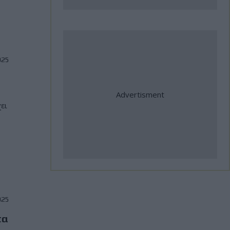
Sam Sunderland!
31 Ιούλιος, 2026
Jorge Martin: "Η Aprilia θα κάνει
025
τα πάντα για να κερδίσω τον
τίτλο"
ει
31 Ιούλιος, 2026
ΑΜΟΤΟΕ: Επιτυχίες Ελλήνων
αθλητών στο Βαλκανικό
Πρωτάθλημα Ταχύτητας και
σημαντικές διεθνείς
συμμετοχές
025
31 Ιούλιος, 2026
τα