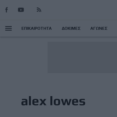
Παράκαμψη
προς
το
Main
κυρίως
ΕΠΙΚΑΙΡΟΤΗΤΑ
ΔΟΚΙΜΕΣ
ΑΓΩΝΕΣ
περιεχόμενο
Menu
alex lowes